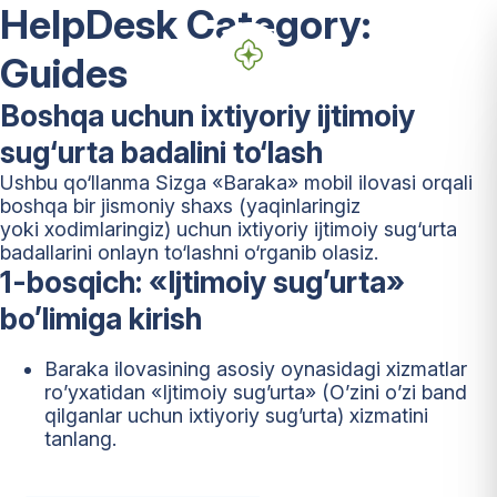
HelpDesk Category:
Guides
Boshqa uchun ixtiyoriy ijtimoiy
sug‘urta badalini to‘lash
Ushbu qo‘llanma Sizga «Baraka» mobil ilovasi orqali
boshqa bir jismoniy shaxs (yaqinlaringiz
yoki xodimlaringiz) uchun ixtiyoriy ijtimoiy sug‘urta
badallarini onlayn to‘lashni o‘rganib olasiz.
1-bosqich: «Ijtimoiy sug’urta»
bo’limiga kirish
Baraka ilovasining asosiy oynasidagi xizmatlar
ro’yxatidan «Ijtimoiy sug’urta» (O’zini o’zi band
qilganlar uchun ixtiyoriy sug’urta) xizmatini
tanlang.