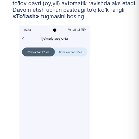
to’lov davri (oy,yil) avtomatik ravishda aks etadi.
Davom etish uchun pastdagi to’q ko’k rangli
«To’lash»
tugmasini bosing.