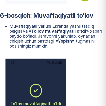
6-bosqich: Muvaffaqiyatli to’lov
Muvaffaqiyatli yakun! Ekranda yashil tasdiq
belgisi va
«To’lov muvaffaqiyatli o’tdi»
xabari
paydo bo’ladi. Jarayonni yakunlab, oynadan
chiqish uchun pastdagi
«Yopish»
tugmasini
bosishingiz mumkin.