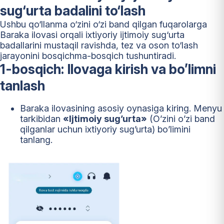
sug‘urta badalini to‘lash
Ushbu qo‘llanma o‘zini o‘zi band qilgan fuqarolarga
Baraka ilovasi orqali ixtiyoriy ijtimoiy sug‘urta
badallarini mustaqil ravishda, tez va oson to‘lash
jarayonini bosqichma-bosqich tushuntiradi.
1-bosqich: Ilovaga kirish va bo’limni
tanlash
Baraka ilovasining asosiy oynasiga kiring. Menyu
tarkibidan
«Ijtimoiy sug’urta»
(O’zini o’zi band
qilganlar uchun ixtiyoriy sug’urta) bo’limini
tanlang.