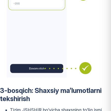
3-bosqich: Shaxsiy ma’lumotlarni
tekshirish
Tizim JSHSHIR bo’yicha shaxsning to’liq ismi,