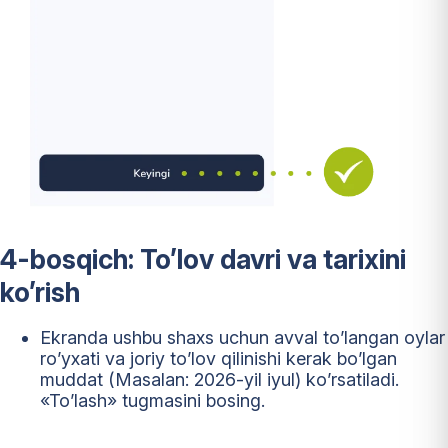
4-bosqich: To’lov davri va tarixini
ko’rish
Ekranda ushbu shaxs uchun avval to’langan oylar
ro’yxati va joriy to’lov qilinishi kerak bo’lgan
muddat (Masalan: 2026-yil iyul) ko’rsatiladi.
«To’lash» tugmasini bosing.