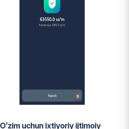
O’zim uchun ixtiyoriy ijtimoiy