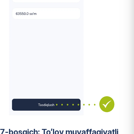
7-bosqich: To’lov muvaffaqiyatli