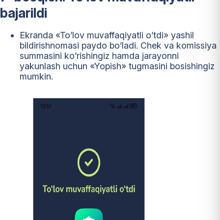
bajarildi
Ekranda «To’lov muvaffaqiyatli o’tdi» yashil
bildirishnomasi paydo bo’ladi. Chek va komissiya
summasini ko’rishingiz hamda jarayonni
yakunlash uchun «Yopish» tugmasini bosishingiz
mumkin.