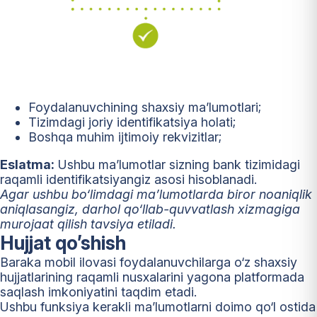
Foydalanuvchining shaxsiy ma’lumotlari;
Tizimdagi joriy identifikatsiya holati;
Boshqa muhim ijtimoiy rekvizitlar;
Eslatma:
Ushbu ma’lumotlar sizning bank tizimidagi
raqamli identifikatsiyangiz asosi hisoblanadi.
Agar ushbu bo‘limdagi ma’lumotlarda biror noaniqlik
aniqlasangiz, darhol qo‘llab-quvvatlash xizmagiga
murojaat qilish tavsiya etiladi.
Hujjat qo’shish
Baraka mobil ilovasi foydalanuvchilarga o‘z shaxsiy
hujjatlarining raqamli nusxalarini yagona platformada
saqlash imkoniyatini taqdim etadi.
Ushbu funksiya kerakli ma’lumotlarni doimo qo‘l ostida