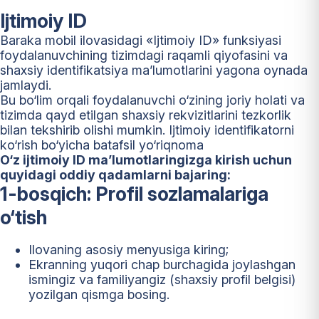
Ijtimoiy ID
Baraka mobil ilovasidagi «Ijtimoiy ID» funksiyasi
foydalanuvchining tizimdagi raqamli qiyofasini va
shaxsiy identifikatsiya ma’lumotlarini yagona oynada
jamlaydi.
Bu bo‘lim orqali foydalanuvchi o‘zining joriy holati va
tizimda qayd etilgan shaxsiy rekvizitlarini tezkorlik
bilan tekshirib olishi mumkin. Ijtimoiy identifikatorni
ko‘rish bo‘yicha batafsil yo‘riqnoma
O‘z ijtimoiy ID ma’lumotlaringizga kirish uchun
quyidagi oddiy qadamlarni bajaring:
1-bosqich: Profil sozlamalariga
o‘tish
Ilovaning asosiy menyusiga kiring;
Ekranning yuqori chap burchagida joylashgan
ismingiz va familiyangiz (shaxsiy profil belgisi)
yozilgan qismga bosing.