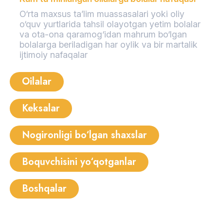
O‘rta maxsus ta’lim muassasalari yoki oliy
o‘quv yurtlarida tahsil olayotgan yetim bolalar
va ota-ona qaramog‘idan mahrum bo‘lgan
bolalarga beriladigan har oylik va bir martalik
ijtimoiy nafaqalar
Oilalar
Keksalar
Nogironligi bo‘lgan shaxslar
Boquvchisini yo‘qotganlar
Boshqalar