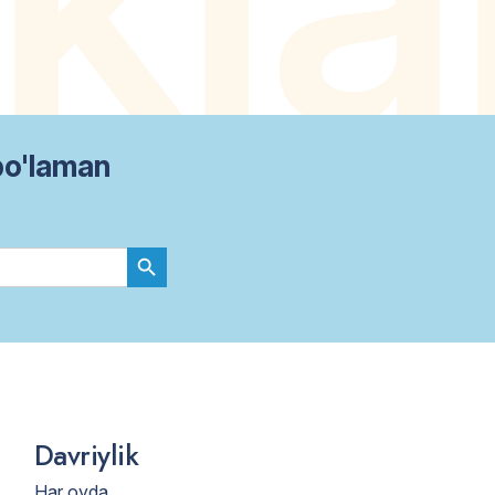
bo'laman
Search Button
Davriylik
Har oyda