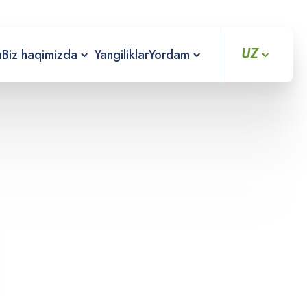
UZ
a
Biz haqimizda
Yangiliklar
Yordam