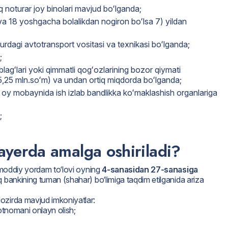
iq noturar joy binolari mavjud boʻlganda;
h va 18 yoshgacha bolalikdan nogiron boʻlsa 7) yildan
rdagi avtotransport vositasi va texnikasi boʻlganda;
;
blagʻlari yoki qimmatli qogʻozlarining bozor qiymati
5,25 mln.soʻm) va undan ortiq miqdorda boʻlganda;
oy mobaynida ish izlab bandlikka koʻmaklashish organlariga
;
ayerda amalga oshiriladi?
i moddiy yordam to‘lovi oyning
4-sanasidan 27-sanasiga
q bankining tuman (shahar) bo‘limiga taqdim etilganida ariza
ozirda mavjud imkoniyatlar:
motnomani onlayn olish;