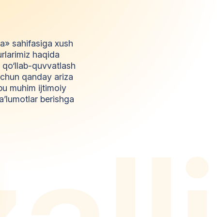
da» sahifasiga xush
urlarimiz haqida
l qo‘llab-quvvatlash
z uchun qanday ariza
bu muhim ijtimoiy
a’lumotlar berishga
z
a
l
l
i