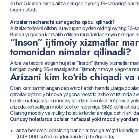
4) har 5 kunda, biroq ariza berilgan oyning 19-sanasiga qadar 
taqdim etadi.
Arizalar nechanchi sanagacha qabul qilinadi?
Arizalar to’lovni olishni istayotgan oydan oldingi oyning 16-s
Bunda yuqorida ko‘rsatib o‘tilgan muddatdan keyin berilgan ariz
“Inson” ijtimoiy xizmatlar mar
tomonidan nimalar qilinadi?
Ariza va taqdim etilgan hujjatlar “Inson” ijtimoiy xizmatlar ma
berilgan oyning 26-sanasigacha “Ijtimoiy himoya yagona reestri
Arizani kim ko‘rib chiqadi va
Oilani kam ta’minlangan deb e’tirof etish hamda ularga bolalar
qarorlar «Ijtimoiy himoya yagona reestri» axborot tizimida avto
bolalar nafaqasi yoki moddiy yordam tayinlash to‘g‘risida yoki 
arizada ko‘rsatilgan mobil telefon raqamiga SMS ko‘rinishda y
Oilaning moddiy va mulkiy holati to’lovlar amalga oshirilishi d
Qanday holatlarda bolalar nafaqasi yoki moddiy yordam t
ariza beruvchi oilasining har bir aʼzosiga toʻgʻri keladiga
(648 000 soʻm) miqdoridan koʻp boʻlganida;