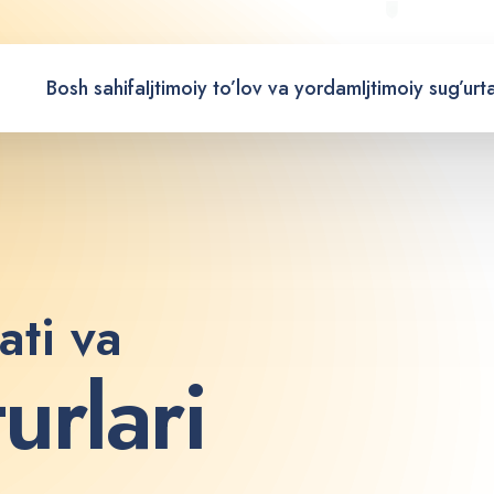
Bosh sahifa
Ijtimoiy to’lov va yordam
Ijtimoiy sug’urt
ati va
t
u
r
l
a
r
i