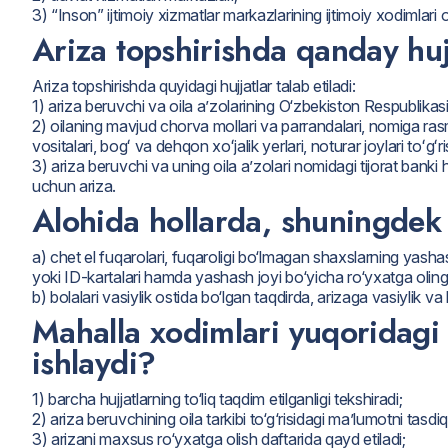
3) “Inson” ijtimoiy xizmatlar markazlarining ijtimoiy xodimlari or
Ariza topshirishda qanday hujj
Ariza topshirishda quyidagi hujjatlar talab etiladi:
1) ariza beruvchi va oila a’zolarining O‘zbekiston Respublikasi
2) oilaning mavjud chorva mollari va parrandalari, nomiga ra
vositalari, bogʻ va dehqon xoʻjalik yerlari, noturar joylari toʻgʻ
3) ariza beruvchi va uning oila aʼzolari nomidagi tijorat banki 
uchun ariza.
Alohida hollarda, shuningdek q
a) chet el fuqarolari, fuqaroligi bo‘lmagan shaxslarning ya
yoki ID-kartalari hamda yashash joyi bo‘yicha ro‘yxatga olingan
b) bolalari vasiylik ostida bo‘lgan taqdirda, arizaga vasiylik v
Mahalla xodimlari yuqoridagi 
ishlaydi?
1) barcha hujjatlarning to‘liq taqdim etilganligi tekshiradi;
2) ariza beruvchining oila tarkibi to‘g‘risidagi ma’lumotni tasdiq
3) arizani maxsus ro‘yxatga olish daftarida qayd etiladi;