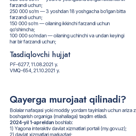
farzandi uchun;
250 000 so‘m — 3 yoshdan 18 yoshgacha bo‘lgan bitta
farzandi uchun;
150 000 so‘m — oilaning ikkinchi farzandi uchun
qo‘shimcha;
100 000 so‘mdan — oilaning uchinchi va undan keyingi
har bir farzandi uchun;
Tasdiqlovchi hujjat
PF-6277, 11.08.2021 y.
VMQ-654, 21.10.2021 y.
Qayerga murojaat qilinadi?
Bolalar nafaqasi yoki moddiy yordam tayinlash uchun ariza zaru
boshqarish organiga (mahallaga) taqdim etiladi.
2024-yil 1-apreldan
boshlab:
1) Yagona interaktiv davlat xizmatlari portali (my.gov.uz);
2) davlat xizmatlari markazlari;