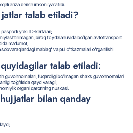
qali ariza berish imkoni yaratildi.
atlar talab etiladi?
 pasporti yoki ID-kartalari;
smiylashtirilmagan, biroq foydalanuvida boʻlgan avtotransport
risida maʼlumot;
hisobvaraqlaridagi mablagʻ va pul oʻtkazmalari oʻrganilishi
uyidagilar talab etiladi:
shash guvohnomalari, fuqaroligi bo‘lmagan shaxs guvohnomalari
ligi to‘g‘risida qayd varag‘i;
a homiylik organi qarorining nusxasi.
hujjatlar bilan qanday
laydi;