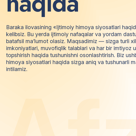
h
a
q
i
d
a
Baraka ilovasining «Ijtimoiy himoya siyosatlari haqi
kelibsiz. Bu yerda ijtimoiy nafaqalar va yordam dast
batafsil ma’lumot olasiz. Maqsadimiz — sizga turli xi
imkoniyatlari, muvofiqlik talablari va har bir imtiyo
topshirish haqida tushunishni osonlashtirish. Biz ush
himoya siyosatlari haqida sizga aniq va tushunarli m
intilamiz.
A
f