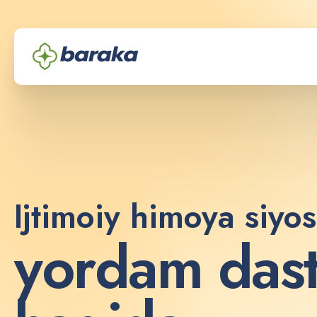
Ijtimoiy himoya siyos
y
o
r
d
a
m
d
a
s