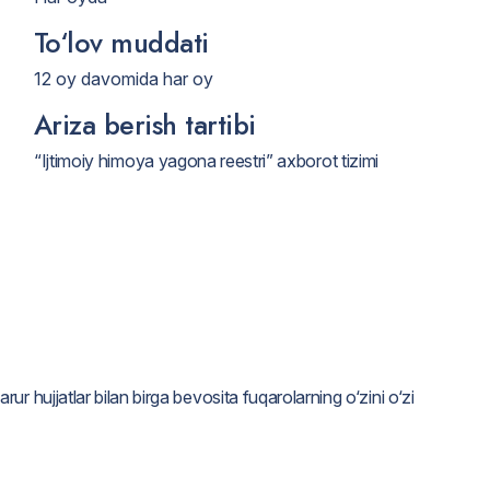
To‘lov muddati
12 oy davomida har oy
Ariza berish tartibi
“Ijtimoiy himoya yagona reestri” axborot tizimi
r hujjatlar bilan birga bevosita fuqarolarning o‘zini o‘zi