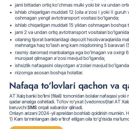
jami bittadan ortiq koʻchmas mulki yoki bir va undan ort
ishlab chiqarilgan muddati 12 (oila aʼzosi I yoki II guru
oshmagan yengil avtotransport vositasi boʻlganda;
ishlab chiqarilgan muddati 15 yildan oshmagan boshqa tu
jami 2 va undan ortiq avtotransport vositalari boʻlganida
oilaning tijorat banklaridagi depozit hisobvaraqlarida ma
mehnatga haq toʻlash eng kam miqdorining 5 baravari (
rasmiy daromad manbalariga ega boʻlmagan va oxirgi 6 
murojaat qilmagan aʼzosi mavjud boʻlganda;
ishsizlik nafaqasini olayotgan aʼzolari mavjud boʻlganda
nizomga asosan boshqa holatlar.
Nafaqa to‘lovlari qachon va q
AT Xalq banki bo‘limi (filiali) tomonidan bolalar nafaqasi yok
qadar amalga oshiriladi. To‘lov ro‘yxat (vedomost)lari AT Xal
beruvchi
SMS
orqali xabardor qilinadi.
Onlayn arizani 2024-yil apreldan boshlab qoldirish mumkin. H
1) Kam taʼminlangan deb eʼtirof etilgan oila toʻgʻrisida maʼlu