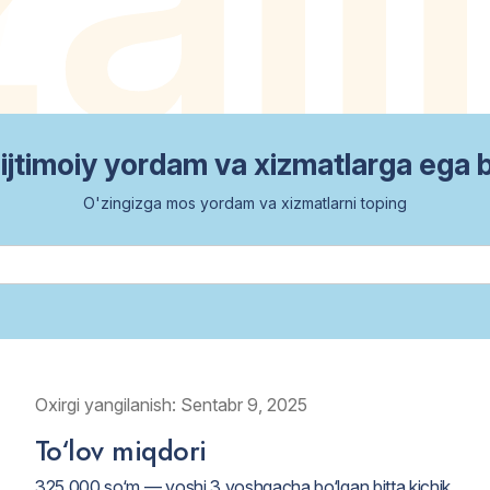
ijtimoiy yordam va xizmatlarga ega 
O'zingizga mos yordam va xizmatlarni toping
Oxirgi yangilanish: Sentabr 9, 2025
To‘lov miqdori
325 000 so‘m — yoshi 3 yoshgacha bo‘lgan bitta kichik