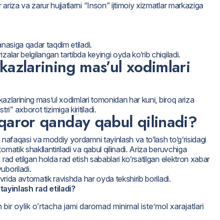
ariza va zarur hujjatlarni “Inson” ijtimoiy xizmatlar markaziga
anasiga qadar taqdim etiladi.
alar belgilangan tartibda keyingi oyda ko‘rib chiqiladi.
kazlarining mas’ul xodimlari
rkazlarining masʼul xodimlari tomonidan har kuni, biroq ariza
” axborot tizimiga kiritiladi.
 qaror qanday qabul qilinadi?
 nafaqasi va moddiy yordamni tayinlash va to‘lash to‘g‘risidagi
matik shakllantiriladi va qabul qilinadi. Ariza beruvchiga
rad etilgan holda rad etish sabablari ko‘rsatilgan elektron xabar
uboriladi.
avrida avtomatik ravishda har oyda tekshirib boriladi.
ayinlash rad etiladi?
n bir oylik oʻrtacha jami daromad minimal isteʼmol xarajatlari