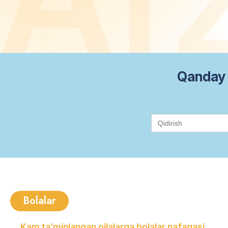
Qanday 
Search
for:
Bolalar
Kam ta’minlangan oilalarga bolalar nafaqasi