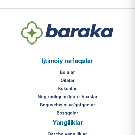
Ijtimoiy nafaqalar
Bolalar
Oilalar
Keksalar
Nogironligi bo‘lgan shaxslar
Boquvchisini yo‘qotganlar
Boshqalar
Yangiliklar
Barcha yangiliklar