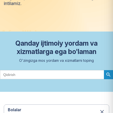
intilamiz.
A
f
z
a
l
l
i
k
l
a
r
Qanday ijtimoiy yordam va
xizmatlarga ega bo'laman
O'zingizga mos yordam va xizmatlarni toping
Search Butto
Search
for:
Bolalar