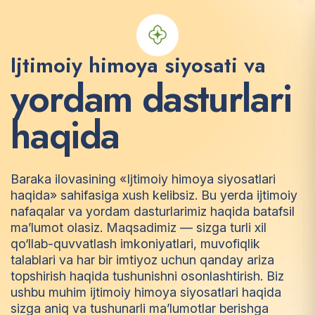
Ijtimoiy himoya siyosati va
y
o
r
d
a
m
d
a
s
t
u
r
l
a
r
i
h
a
q
i
d
a
Baraka ilovasining «Ijtimoiy himoya siyosatlari
haqida» sahifasiga xush kelibsiz. Bu yerda ijtimoiy
nafaqalar va yordam dasturlarimiz haqida batafsil
ma’lumot olasiz. Maqsadimiz — sizga turli xil
qo‘llab-quvvatlash imkoniyatlari, muvofiqlik
talablari va har bir imtiyoz uchun qanday ariza
topshirish haqida tushunishni osonlashtirish. Biz
ushbu muhim ijtimoiy himoya siyosatlari haqida
sizga aniq va tushunarli ma’lumotlar berishga