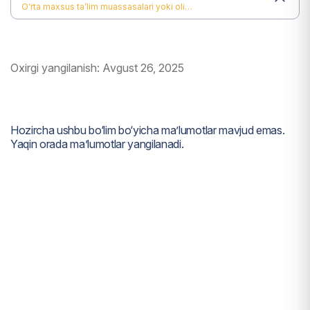
O‘rta maxsus ta’lim muassasalari yoki oliy o‘quv yurtlarida tahsil olayotgan yetim bolalar va ota-ona qaramog‘idan mahrum bo‘lgan bolalarga beriladigan har oylik va bir martalik ijtimoiy nafaqalar
Oxirgi yangilanish: Avgust 26, 2025
Hozircha ushbu bo‘lim bo‘yicha maʼlumotlar mavjud emas.
Yaqin orada maʼlumotlar yangilanadi.