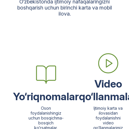
O‘zbekistonda ijtimoiy nafaqalaringizni
boshqarish uchun birinchi karta va mobil
ilova.
Video
Yo‘riqnomalar
qo‘llanmal
Oson
Ijtimoiy karta va
foydalanishingiz
ilovasidan
uchun bosqichma-
foydalanishni
bosqich
video
ko‘rsatmalar.
qo‘llanmalarimiz