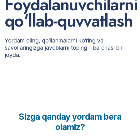
F
o
y
d
a
l
a
n
u
v
c
h
i
l
a
r
n
i
q
o
‘
l
l
a
b
-
q
u
v
v
a
t
l
a
s
h
Yordam oling, qo‘llanmalarni ko‘ring va
savollaringizga javoblarni toping – barchasi bir
joyda.
Sizga qanday yordam bera
olamiz?