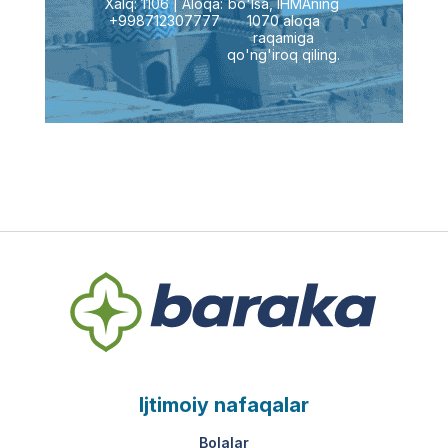
Xalq: 1106 | Aloqa:
bo'lsa, IHMAning
+998712307777
1070 aloqa
raqamiga
qo'ng'iroq qiling.
Ijtimoiy nafaqalar
Bolalar