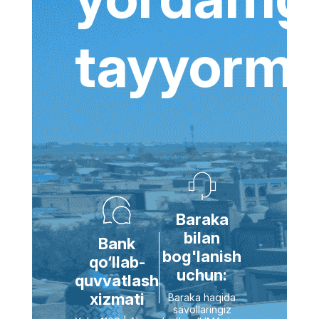
tayyormi
Baraka
bilan
Bank
bog'lanish
qo‘llab-
uchun:
quvvatlash
xizmati
Baraka haqida
savollaringiz