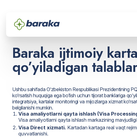
Baraka ijtimoiy kart
qo’yiladigan talabla
Ushbu sahifada O‘zbekiston Respublikasi Prezidentining PQ-267
ko‘rsatish huquqiga ega bo‘lish uchun tijorat banklariga qo‘yil
integratsiya, kartalar monitoringi va mijozlarga xizmat ko‘r
belgilanishi mumkin.
Visa amaliyotlarni qayta ishlash
(Visa Processing
Visa amaliyotlarni qayta ishlash markazining mavjudligi
Visa Direct xizmati.
Kartadan kartaga real vaqt rejim
quvvatlanishi.