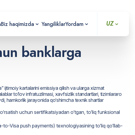
UZ
a
Biz haqimizda
Yangiliklar
Yordam
chun banklarga
ijtimoiy kartalarini emissiya qilish va ularga xizmat
lar to‘lov infratuzilmasi, xavfsizlik standartlari, tizimlararo
ydi, hamkorlik jarayonida qo‘shimcha texnik shartlar
o‘rsatish uchun sertifikatsiyadan o‘tgan, to‘liq funksional
a-to-Visa push payments) texnologiyasining to‘liq qo‘llab-