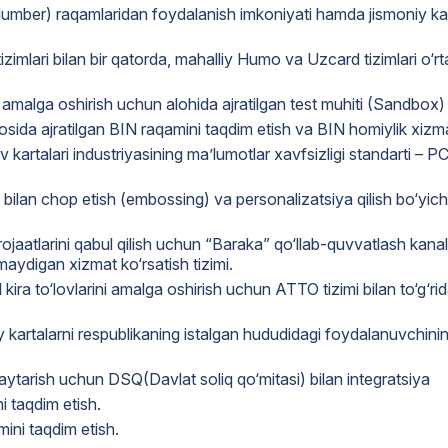
ber) raqamlaridan foydalanish imkoniyati hamda jismoniy karta
izimlari bilan bir qatorda, mahalliy Humo va Uzcard tizimlari o‘rta
 amalga oshirish uchun alohida ajratilgan test muhiti (Sandbox
ida ajratilgan BIN raqamini taqdim etish va BIN homiylik xizmat
ov kartalari industriyasining ma’lumotlar xavfsizligi standarti –
ik bilan chop etish (embossing) va personalizatsiya qilish bo‘yic
ojaatlarini qabul qilish uchun “Baraka” qo‘llab-quvvatlash kanali
aydigan xizmat ko‘rsatish tizimi.
kira to‘lovlarini amalga oshirish uchun ATTO tizimi bilan to‘g‘rid
y kartalarni respublikaning istalgan hududidagi foydalanuvchini
qaytarish uchun DSQ(Davlat soliq qo‘mitasi) bilan integratsiya
i taqdim etish.
ini taqdim etish.