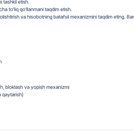
 tashkil etish.
ha to‘liq qo‘llanmani taqdim etish.
lishtirish va hisobotning batafsil mexanizmini taqdim eting. Ba
h
rish, bloklash va yopish mexanizmi
a qaytarish)