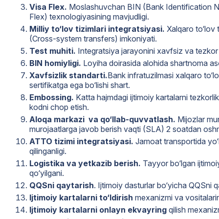
Visa Flex.
Moslashuvchan BIN (Bank Identification Num
Flex) texnologiyasining mavjudligi.
Milliy to‘lov tizimlari integratsiyasi.
Xalqaro to‘lov t
(Cross-system transfers) imkoniyati.
Test muhiti.
Integratsiya jarayonini xavfsiz va tezkor
BIN homiyligi.
Loyiha doirasida alohida shartnoma asos
Xavfsizlik standarti.
Bank infratuzilmasi xalqaro to‘l
sertifikatga ega bo‘lishi shart.
Embossing.
Katta hajmdagi ijtimoiy kartalarni tezkorl
kodni chop etish.
Aloqa markazi va qo‘llab-quvvatlash.
Mijozlar mur
murojaatlarga javob berish vaqti (SLA) 2 soatdan oshm
ATTO tizimi integratsiyasi.
Jamoat transportida yo‘l 
qilinganligi.
Logistika va yetkazib berish.
Tayyor bo‘lgan ijtimoi
qo‘yilgani.
QQSni qaytarish
. Ijtimoiy dasturlar bo‘yicha QQSni 
Ijtimoiy kartalarni to‘ldirish
mexanizmi va vositalarin
Ijtimoiy kartalarni onlayn ekvayring
qilish mexanizm