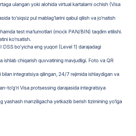
ga ulangan yoki alohida virtual kartalarni ochish (Visa
sida to‘siqsiz pul mablag‘larini qabul qilish va jo‘natish
) hamda test ma’lumotlari (mock PAN/BIN) taqdim etilishi.
ini ko‘rsatish.
 PCI DSS bo‘yicha eng yuqori (Level 1) darajadagi
ha ishlab chiqarish quvvatining mavjudligi. Foto va QR
 bilan integratsiya qilingan, 24/7 rejimida ishlaydigan va
an-to‘g‘ri Visa protsessing darajasida integratsiya
ng yashash manziligacha yetkazib berish tizimining yo‘lga