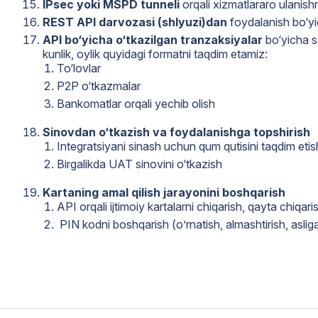
IPsec yoki MSPD tunneli
orqali xizmatlararo ulanishni
REST API darvozasi (shlyuzi)dan
foydalanish bo‘yic
API bo‘yicha o‘tkazilgan tranzaksiyalar
bo‘yicha so
kunlik, oylik quyidagi formatni taqdim etamiz:
To‘lovlar
P2P o‘tkazmalar
Bankomatlar orqali yechib olish
Sinovdan o‘tkazish va foydalanishga topshirish
Integratsiyani sinash uchun qum qutisini taqdim etis
Birgalikda UAT sinovini o‘tkazish
Kartaning amal qilish jarayonini boshqarish
API orqali ijtimoiy kartalarni chiqarish, qayta chiqa
PIN kodni boshqarish (o’rnatish, almashtirish, aslig