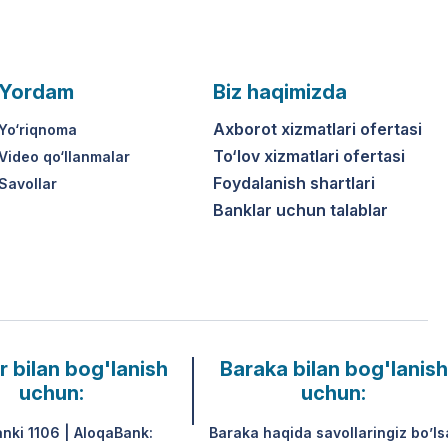
Yordam
Biz haqimizda
Axborot xizmatlari ofertasi
Yo‘riqnoma
To‘lov xizmatlari ofertasi
Video qo‘llanmalar
Foydalanish shartlari
Savollar
Banklar uchun talablar
r bilan bog'lanish
Baraka bilan bog'lanish
uchun:
uchun:
anki 1106 | AloqaBank:
Baraka haqida savollaringiz bo’ls