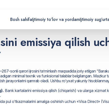
Bosh sahifa
Ijtimoiy to’lov va yordam
Ijtimoiy sug’urt
asini emissiya qilish u
r
-sonli qarori ijrosini ta’minlash maqsadida joriy etilgan “Baraka” 
adigan minimal texnik va funksional talablar belgilangan. Mazkur talab
satish jarayonlarini qamrab oladi. Ushbu ro‘yxat yakuniy hisoblanma
).
Bank kartalarini emissiya qilish (chiqarish) va ularga xizmat k
.
ida pul o‘tkazmalarini amalga oshirish uchun «Visa Direct» (Vis