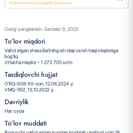
Boquvchisini yo‘qotganlik pensiyasi
Oxirgi yangilanish: Sentabr 9, 2025
To‘lov miqdori
Vafot etgan shaxs(lar)ning ish staji va ish haqi miqdoriga
bog‘liq.
o‘rtacha miqdor – 1 273 705 so‘m
Tasdiqlovchi hujjat
O‘RQ-938-XII-son, 12.08.2024 y.
VMQ-592, 13.10.2022 y.
Davriylik
Har oyda
To‘lov muddati
Boquvchi vafot etgan kundan boshlab umrbod yoki 18