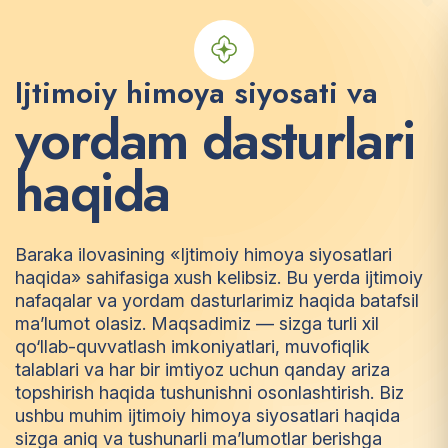
Ijtimoiy himoya siyosati va
y
o
r
d
a
m
d
a
s
t
u
r
l
a
r
i
h
a
q
i
d
a
Baraka ilovasining «Ijtimoiy himoya siyosatlari
haqida» sahifasiga xush kelibsiz. Bu yerda ijtimoiy
nafaqalar va yordam dasturlarimiz haqida batafsil
ma’lumot olasiz. Maqsadimiz — sizga turli xil
qo‘llab-quvvatlash imkoniyatlari, muvofiqlik
talablari va har bir imtiyoz uchun qanday ariza
topshirish haqida tushunishni osonlashtirish. Biz
ushbu muhim ijtimoiy himoya siyosatlari haqida
sizga aniq va tushunarli ma’lumotlar berishga