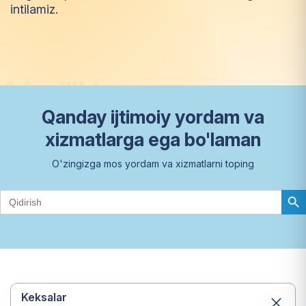
intilamiz.
A
f
z
a
l
l
i
k
l
a
r
Qanday ijtimoiy yordam va
xizmatlarga ega bo'laman
O'zingizga mos yordam va xizmatlarni toping
Search Butto
Search
for:
Keksalar