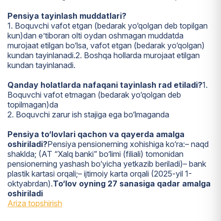
Pensiya tayinlash muddatlari?
1. Boquvchi vafot etgan (bedarak yo‘qolgan deb topilgan
kun)dan e’tiboran olti oydan oshmagan muddatda
murojaat etilgan bo‘lsa, vafot etgan (bedarak yo‘qolgan)
kundan tayinlanadi.
2. Boshqa hollarda murojaat etilgan
kundan tayinlanadi.
Qanday holatlarda nafaqani tayinlash rad etiladi?
1.
Boquvchi vafot etmagan (bedarak yo‘qolgan deb
topilmagan)da
2. Boquvchi zarur ish stajiga ega bo‘lmaganda
Pensiya to‘lovlari qachon va qayerda amalga
oshiriladi?
Pensiya pensionerning xohishiga ko‘ra:
– naqd
shaklda; (AT “Xalq banki” bo‘limi (filiali) tomonidan
pensionerning yashash bo‘yicha yetkazib beriladi)
– bank
plastik kartasi orqali;
– ijtimoiy karta orqali (2025-yil 1-
oktyabrdan).
To‘lov oyning 27 sanasiga qadar amalga
oshiriladi
Ariza topshirish