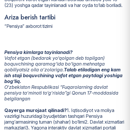
(23) yoshga qadar tayinlanadi va har oyda to‘lab boriladi.
Ariza berish tartibi
“Pensiya” axborot tizimi
Pensiya kimlarga tayinlanadi?
Vafot etgan (bedarak yo‘qolgan deb topilgan)
boquvchining qaramog‘ida bo‘lgan mehnatga
qobiliyatsiz oila a’zolariga.
Talab etiladigan eng kam
ish staji boquvchining vafot etgan paytdagi yoshiga
bog‘liq.
O‘zbekiston Respublikasi “Fuqarolarning davlat
pensiya ta’minoti to‘g‘risida”gi Qonun 17-moddasida
belgilangan
Qayerga murojaat qilinadi?
1. Iqtisodiyot va moliya
vazirligi huzuridagi byudjetdan tashqari Pensiya
jamg‘armasining tuman (shahar) bo‘limi
2. Davlat xizmatlari
markazlari
3. Yagona interaktiv davlat xizmatlari portali