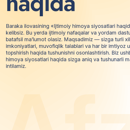
h
a
q
i
d
a
Baraka ilovasining «Ijtimoiy himoya siyosatlari haqi
kelibsiz. Bu yerda ijtimoiy nafaqalar va yordam dast
batafsil ma’lumot olasiz. Maqsadimiz — sizga turli xi
imkoniyatlari, muvofiqlik talablari va har bir imtiyo
topshirish haqida tushunishni osonlashtirish. Biz ush
himoya siyosatlari haqida sizga aniq va tushunarli m
intilamiz.
A
f