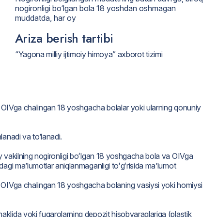
nogironligi bo‘lgan bola 18 yoshdan oshmagan
muddatda, har oy
Ariza berish tartibi
“Yagona milliy ijtimoiy himoya” axborot tizimi
ki OIVga chalingan 18 yoshgacha bolalar yoki ularning qonuniy
lanadi va to‘lanadi.
y vakilning nogironligi boʻlgan 18 yoshgacha bola va OIVga
dagi ma’lumotlar aniqlanmaganligi toʻgʻrisida ma’lumot
a OIVga chalingan 18 yoshgacha bolaning vasiysi yoki homiysi
klida yoki fuqarolarning depozit hisobvaraqlariga (plastik