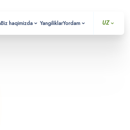
UZ
a
Biz haqimizda
Yangiliklar
Yordam