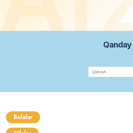
Qanday 
Search
for:
Bolalar