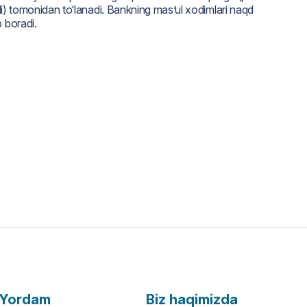
liali) tomonidan to‘lanadi. Bankning mas’ul xodimlari naqd
 boradi.
Yordam
Biz haqimizda