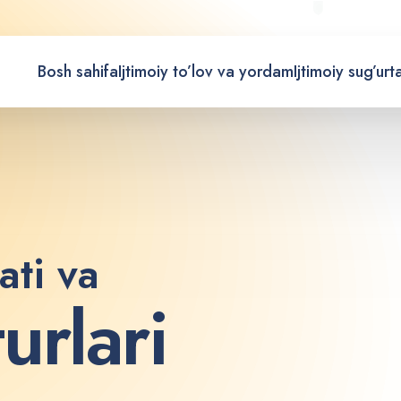
Bosh sahifa
Ijtimoiy to’lov va yordam
Ijtimoiy sug’urt
ati va
t
u
r
l
a
r
i