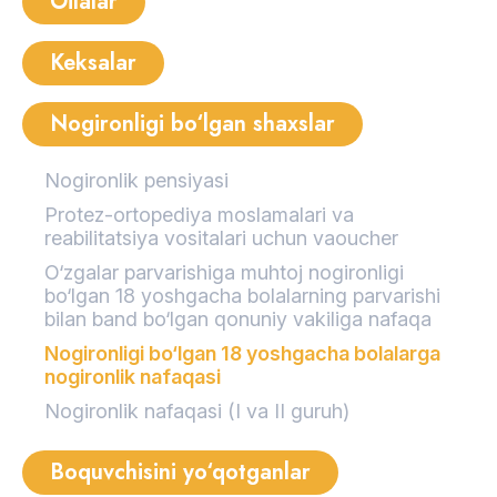
Oilalar
Keksalar
Nogironligi bo‘lgan shaxslar
Nogironlik pensiyasi
Protez-ortopediya moslamalari va
reabilitatsiya vositalari uchun vaoucher
O‘zgalar parvarishiga muhtoj nogironligi
bo‘lgan 18 yoshgacha bolalarning parvarishi
bilan band bo‘lgan qonuniy vakiliga nafaqa
Nogironligi bo‘lgan 18 yoshgacha bolalarga
nogironlik nafaqasi
Nogironlik nafaqasi (I va II guruh)
Boquvchisini yo‘qotganlar