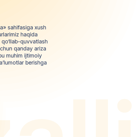
da» sahifasiga xush
urlarimiz haqida
l qo‘llab-quvvatlash
z uchun qanday ariza
bu muhim ijtimoiy
a’lumotlar berishga
z
a
l
l
i