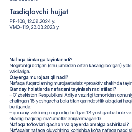
Tasdiqlovchi hujjat
PF-108, 12.08.2024 y.
VMQ-119, 23.03.2023 y.
Nafaqa kimlarga tayinlanadi?
Nogironligi bo‘lgan (shu jumladan orfan kasalligi bo‘lgan) yo
vakillariga.
Qayerga murojaat qilinadi?
Nafaqa fuqarolarning murojaatlarisiz «proaktiv shakl»da tayin
Qanday holatlarda nafaqani tayinlash rad etiladi?
– Oʻzbekiston Respublikasi Adliya vazirligi tomonidan qonuni
chalingan 18 yoshgacha bola bilan qarindoshlik aloqalari haqi
berilganda;
– qonuniy vakilning nogironligi boʻlgan 18 yoshgacha bola v
ekanligi haqidagi ma’lumotlar aniqlanmaganda.
Nafaqa to‘lovlari qachon va qayerda amalga oshiriladi?
Nafaqalar nafaqa oluvchining xohishiga ko‘ra nafaqa naqd sha