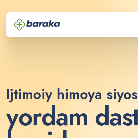
Ijtimoiy himoya siyos
y
o
r
d
a
m
d
a
s