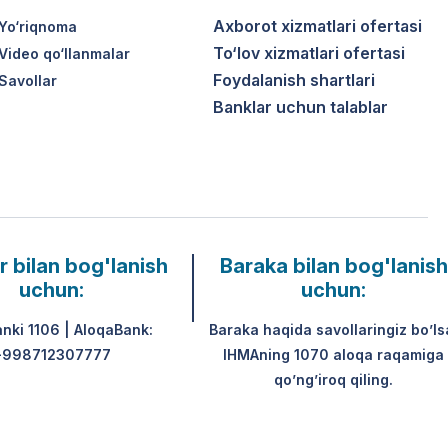
Axborot xizmatlari ofertasi
Yo‘riqnoma
To‘lov xizmatlari ofertasi
Video qo‘llanmalar
Foydalanish shartlari
Savollar
Banklar uchun talablar
r bilan bog'lanish
Baraka bilan bog'lanish
uchun:
uchun:
anki 1106 | AloqaBank:
Baraka haqida savollaringiz bo’ls
+998712307777
IHMAning 1070 aloqa raqamiga
qo’ng’iroq qiling.