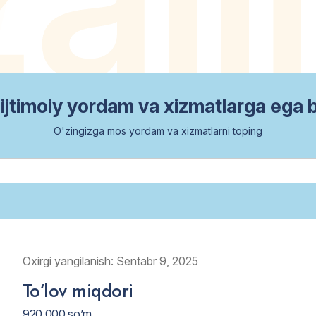
ijtimoiy yordam va xizmatlarga ega 
O'zingizga mos yordam va xizmatlarni toping
Oxirgi yangilanish: Sentabr 9, 2025
To‘lov miqdori
920 000 so’m