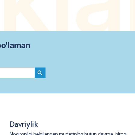
bo'laman
Search Button
Davriylik
Nogironligi belgilangan mudattning butun davrga, biroq