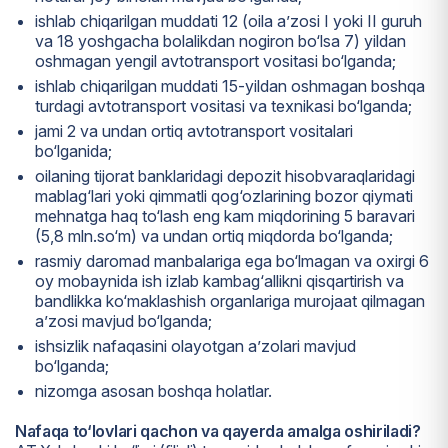
ishlab chiqarilgan muddati 12 (oila a’zosi I yoki II guruh
va 18 yoshgacha bolalikdan nogiron bo‘lsa 7) yildan
oshmagan yengil avtotransport vositasi bo‘lganda;
ishlab chiqarilgan muddati 15-yildan oshmagan boshqa
turdagi avtotransport vositasi va texnikasi bo‘lganda;
jami 2 va undan ortiq avtotransport vositalari
bo‘lganida;
oilaning tijorat banklaridagi depozit hisobvaraqlaridagi
mablag‘lari yoki qimmatli qog‘ozlarining bozor qiymati
mehnatga haq to‘lash eng kam miqdorining 5 baravari
(5,8 mln.so‘m) va undan ortiq miqdorda bo‘lganda;
rasmiy daromad manbalariga ega bo‘lmagan va oxirgi 6
oy mobaynida ish izlab kambag‘allikni qisqartirish va
bandlikka ko‘maklashish organlariga murojaat qilmagan
a’zosi mavjud bo‘lganda;
ishsizlik nafaqasini olayotgan a’zolari mavjud
bo‘lganda;
nizomga asosan boshqa holatlar.
Nafaqa to‘lovlari qachon va qayerda amalga oshiriladi?