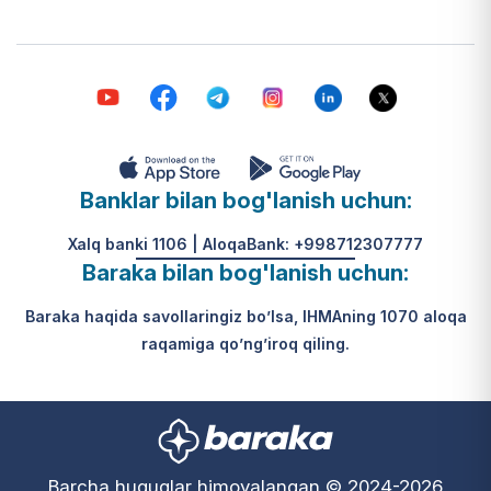
Banklar bilan bog'lanish uchun:
Xalq banki 1106 | AloqaBank: +998712307777
Baraka bilan bog'lanish uchun:
Baraka haqida savollaringiz bo’lsa, IHMAning 1070 aloqa
raqamiga qo’ng’iroq qiling.
Barcha huquqlar himoyalangan © 2024-2026