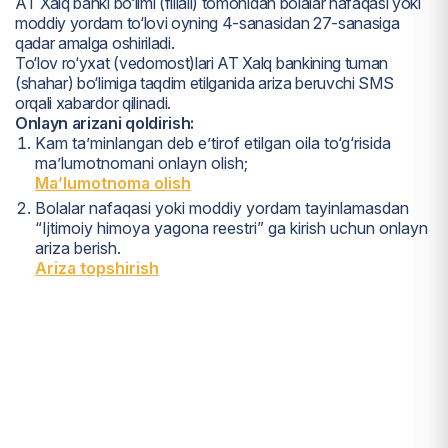
AT Xalq banki bo‘limi (filiali) tomonidan bolalar nafaqasi yoki
moddiy yordam to‘lovi oyning 4-sanasidan 27-sanasiga
qadar amalga oshiriladi.
To‘lov ro‘yxat (vedomost)lari AT Xalq bankining tuman
(shahar) bo‘limiga taqdim etilganida ariza beruvchi SMS
orqali xabardor qilinadi.
Onlayn arizani qoldirish:
Kam ta’minlangan deb e’tirof etilgan oila to‘g‘risida
ma’lumotnomani onlayn olish;
Ma’lumotnoma olish
Bolalar nafaqasi yoki moddiy yordam tayinlamasdan
“Ijtimoiy himoya yagona reestri” ga kirish uchun onlayn
ariza berish.
Ariza topshirish