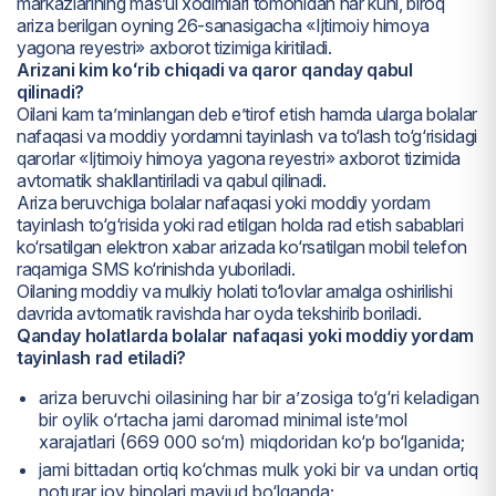
markazlarining mas’ul xodimlari tomonidan har kuni, biroq
ariza berilgan oyning 26-sanasigacha «Ijtimoiy himoya
yagona reyestri» axborot tizimiga kiritiladi.
Arizani kim koʻrib chiqadi va qaror qanday qabul
qilinadi?
Oilani kam ta’minlangan deb e’tirof etish hamda ularga bolalar
nafaqasi va moddiy yordamni tayinlash va to‘lash to‘g‘risidagi
qarorlar «Ijtimoiy himoya yagona reyestri» axborot tizimida
avtomatik shakllantiriladi va qabul qilinadi.
Ariza beruvchiga bolalar nafaqasi yoki moddiy yordam
tayinlash to‘g‘risida yoki rad etilgan holda rad etish sabablari
ko‘rsatilgan elektron xabar arizada ko‘rsatilgan mobil telefon
raqamiga SMS ko‘rinishda yuboriladi.
Oilaning moddiy va mulkiy holati to‘lovlar amalga oshirilishi
davrida avtomatik ravishda har oyda tekshirib boriladi.
Qanday holatlarda bolalar nafaqasi yoki moddiy yordam
tayinlash rad etiladi?
ariza beruvchi oilasining har bir a’zosiga to‘g‘ri keladigan
bir oylik o‘rtacha jami daromad minimal iste’mol
xarajatlari (669 000 so‘m) miqdoridan ko‘p bo‘lganida;
jami bittadan ortiq ko‘chmas mulk yoki bir va undan ortiq
noturar joy binolari mavjud bo‘lganda;