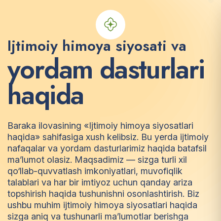
Ijtimoiy himoya siyosati va
y
o
r
d
a
m
d
a
s
t
u
r
l
a
r
i
h
a
q
i
d
a
Baraka ilovasining «Ijtimoiy himoya siyosatlari
haqida» sahifasiga xush kelibsiz. Bu yerda ijtimoiy
nafaqalar va yordam dasturlarimiz haqida batafsil
ma’lumot olasiz. Maqsadimiz — sizga turli xil
qo‘llab-quvvatlash imkoniyatlari, muvofiqlik
talablari va har bir imtiyoz uchun qanday ariza
topshirish haqida tushunishni osonlashtirish. Biz
ushbu muhim ijtimoiy himoya siyosatlari haqida
sizga aniq va tushunarli ma’lumotlar berishga