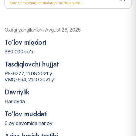
Kam ta’minlangan oilalarga moddiy yordam
Oxirgi yangilanish: Avgust 26, 2025
To‘lov miqdori
380 000 so’m
Tasdiqlovchi hujjat
PF-6277, 11.08.2021 y.
VMQ-654, 21.10.2021 y.
Davriylik
Har oyda
To‘lov muddati
6 oy davomida har oy
Ariza berish tartibi