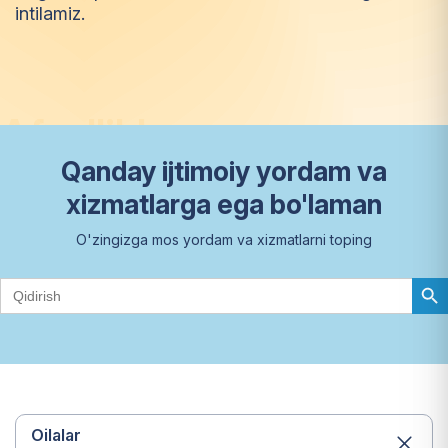
intilamiz.
A
f
z
a
l
l
i
k
l
a
r
Qanday ijtimoiy yordam va
xizmatlarga ega bo'laman
O'zingizga mos yordam va xizmatlarni toping
Search Butto
Search
for:
Oilalar