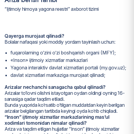
“Ijtimoiy himoya yagona reestri” axborot tizimi
Qayerga murojaat qilinadi?
Bolalar nafaqasi yoki moddiy yordam tayinlash uchun:
fuqarolarning o‘zini o‘zi boshqarish organi (MFY);
«Inson» ijtimoiy xizmatlar markazlari
Yagona interaktiv davlat xizmatlari portali (my.gov.uz);
davlat xizmatlari markaziga murojaat qilinadi;
Arizalar nechanchi sanagacha qabul qilinadi?
Arizalar to‘lovni olishni istayotgan oydan oldingi oyning 16-
sanasiga qadar taqdim etiladi.
Bunda yuqorida ko‘rsatib o‘tilgan muddatdan keyin berilgan
arizalar belgilangan tartibda keyingi oyda ko‘rib chiqiladi.
“Inson” ijtimoiy xizmatlar markazlarining mas’ul
xodimlari tomonidan nimalar qilinadi?
Ariza va taqdim etilgan hujjatlar “Inson” ijtimoiy xizmatlar