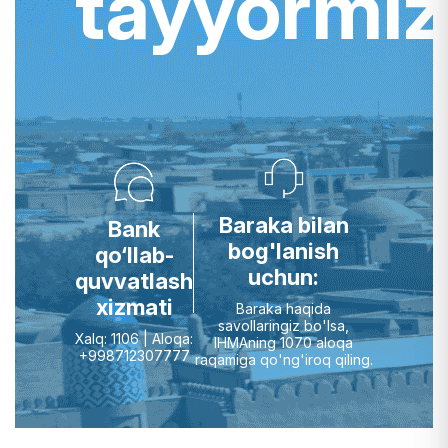
tayyormiz
Baraka bilan
Bank
bog'lanish
qo‘llab-
uchun:
quvvatlash
xizmati
Baraka haqida
savollaringiz bo'lsa,
Xalq: 1106 | Aloqa:
IHMAning 1070 aloqa
+998712307777
raqamiga qo'ng'iroq qiling.