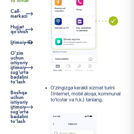
to’lovlar
Call-
markazi
Hujjat
qo’shish
Ijtimoiy ID
O’zim
uchun
ixtiyoriy
ijtimoiy
sug‘urta
badalini
to‘lash
O‘zingizga kerakli xizmat turini
Boshqa
(Internet, mobil aloqa, kommunal
uchun
to‘lovlar va h.k.) tanlang.
ixtiyoriy
ijtimoiy
sug‘urta
badalini
to‘lash