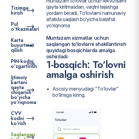
muntazam to‘lovlar uchun rekvizitlarni
qayta kiritmasdan, vaqtni tejashga
Tizimga
kirish
yordam beradi. To‘lovlarni namunaviy
sifatida saqlash bo‘yicha batafsil
Pul
yo‘riqnoma
o‘tkazmalari
Muntazam xizmatlar uchun
Karta
saqlangan to‘lovlarni shakllantirish
buyurtma
qilish
quyidagi bosqichlarda amalga
oshiriladi:
1-bosqich: To‘lovni
PIN-kodni
o’zgartirish
amalga oshirish
Ijtimoiy
kartani
qayta
Asosiy menyudagi “To‘lovlar”
chiqarish
bo‘limiga kiring.
bo‘yicha
yo‘riqnoma
CVV
kodni
ko’rish
Saqlangan