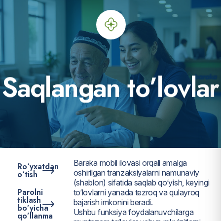
S
a
q
l
a
n
g
a
n
t
o
’
l
o
v
l
a
r
Baraka mobil ilovasi orqali amalga
Ro‘yxatdan
oshirilgan tranzaksiyalarni namunaviy
o‘tish
(shablon) sifatida saqlab qo‘yish, keyingi
Parolni
to‘lovlarni yanada tezroq va qulayroq
tiklash
bajarish imkonini beradi.
bo’yicha
Ushbu funksiya foydalanuvchilarga
qo’llanma