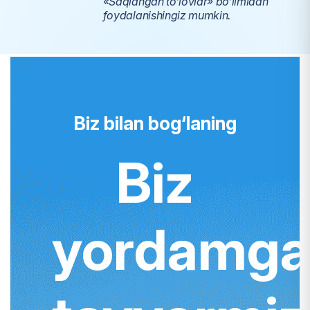
«Saqlangan to‘lovlar» bo‘limidan
foydalanishingiz mumkin.
Biz bilan bog‘laning
Biz
yordamg