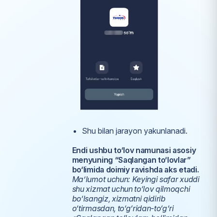
Shu bilan jarayon yakunlanadi.
Endi ushbu to‘lov namunasi asosiy
menyuning “Saqlangan to‘lovlar”
bo‘limida doimiy ravishda aks etadi.
Ma’lumot uchun: Keyingi safar xuddi
shu xizmat uchun to‘lov qilmoqchi
bo‘lsangiz, xizmatni qidirib
o‘tirmasdan, to‘g‘ridan-to‘g‘ri