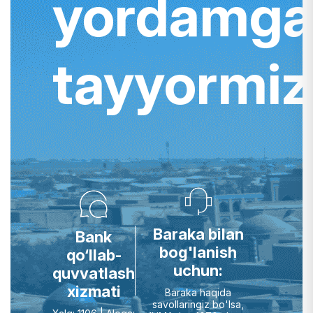
yordamg
tayyormiz
Baraka bilan
Bank
bog'lanish
qo‘llab-
uchun:
quvvatlash
xizmati
Baraka haqida
savollaringiz bo'lsa,