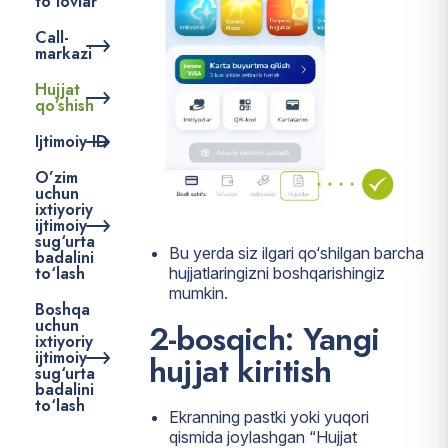
to’lovlar
Call-
markazi
Hujjat
qo’shish
Ijtimoiy ID
O’zim
uchun
ixtiyoriy
ijtimoiy
sug‘urta
Bu yerda siz ilgari qo‘shilgan barcha
badalini
to‘lash
hujjatlaringizni boshqarishingiz
mumkin.
Boshqa
uchun
2-bosqich: Yangi
ixtiyoriy
ijtimoiy
hujjat kiritish
sug‘urta
badalini
to‘lash
Ekranning pastki yoki yuqori
qismida joylashgan “Hujjat