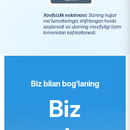
Xavfsizlik eslatmasi:
Sizning hujjat
ma’lumotlaringiz shifrlangan holda
saqlanadi va ularning maxfiyligi tizim
tomonidan kafolatlanadi.
Biz bilan bog‘laning
Biz