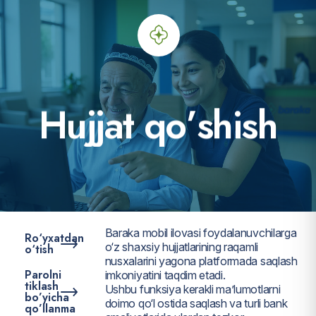
H
u
j
j
a
t
q
o
’
s
h
i
s
h
Baraka mobil ilovasi foydalanuvchilarga
Ro‘yxatdan
o‘z shaxsiy hujjatlarining raqamli
o‘tish
nusxalarini yagona platformada saqlash
Parolni
imkoniyatini taqdim etadi.
tiklash
Ushbu funksiya kerakli ma’lumotlarni
bo’yicha
doimo qo‘l ostida saqlash va turli bank
qo’llanma