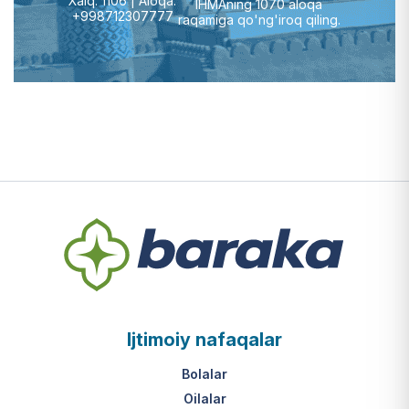
Xalq: 1106 | Aloqa:
IHMAning 1070 aloqa
+998712307777
raqamiga qo'ng'iroq qiling.
Ijtimoiy nafaqalar
Bolalar
Oilalar