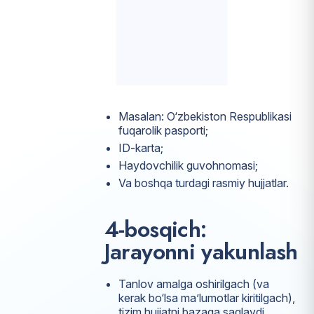
Masalan: O‘zbekiston Respublikasi
fuqarolik pasporti;
ID-karta;
Haydovchilik guvohnomasi;
Va boshqa turdagi rasmiy hujjatlar.
4-bosqich:
Jarayonni yakunlash
Tanlov amalga oshirilgach (va
kerak bo‘lsa ma’lumotlar kiritilgach),
tizim hujjatni bazaga saqlaydi.