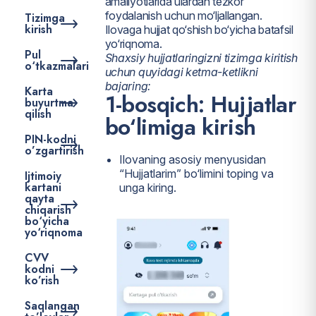
amaliyotlarida ulardan tezkor
foydalanish uchun mo‘ljallangan.
Tizimga
kirish
Ilovaga hujjat qo‘shish bo‘yicha batafsil
yo‘riqnoma.
Pul
Shaxsiy hujjatlaringizni tizimga kiritish
o‘tkazmalari
uchun quyidagi ketma-ketlikni
bajaring:
Karta
1-bosqich: Hujjatlar
buyurtma
qilish
bo‘limiga kirish
PIN-kodni
o’zgartirish
Ilovaning asosiy menyusidan
“Hujjatlarim” bo‘limini toping va
Ijtimoiy
kartani
unga kiring.
qayta
chiqarish
bo‘yicha
yo‘riqnoma
CVV
kodni
ko’rish
Saqlangan