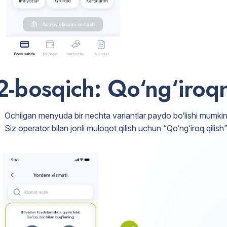
2-bosqich: Qo‘ng‘iroqn
Ochilgan menyuda bir nechta variantlar paydo bo‘lishi mumkin
Siz operator bilan jonli muloqot qilish uchun “Qo‘ng‘iroq qilish