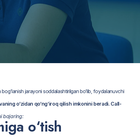
n bog‘lanish jarayoni soddalashtirilgan bo‘lib, foydalanuvchi
aning o‘zidan qo‘ng‘iroq qilish imkonini beradi. Call-
i bajaring:
iga o‘tish