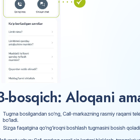
3-bosqich: Aloqani ama
Tugma bosilgandan so‘ng, Call-markazning rasmiy raqami tele
bo‘ladi.
Sizga faqatgina qo‘ng‘iroqni boshlash tugmasini bosish qoladi