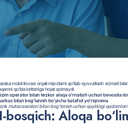
araka mobil ilovasi orqali mijozlarni qo‘llab-quvvatlash xizmati bila
aqamni qo‘lda kiritishiga hojat qolmaydi.
izim operator bilan tezkor aloqa o‘rnatish uchun bevosita ilov
arkaz bilan bog‘lanish bo‘yicha batafsil yo‘riqnoma
ank mutaxassislari bilan bog‘lanish uchun quyidagi qadamlarn
1-bosqich: Aloqa bo‘lim