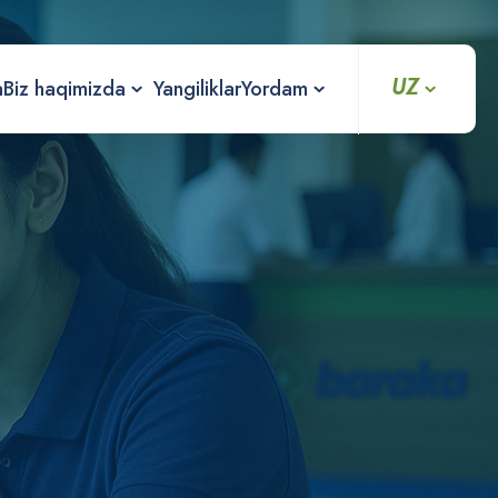
UZ
a
Biz haqimizda
Yangiliklar
Yordam