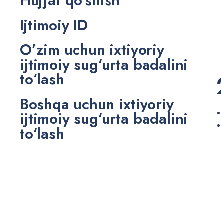
Hujjat qo’shish
Ijtimoiy ID
O’zim uchun ixtiyoriy
ijtimoiy sug‘urta badalini
to‘lash
Boshqa uchun ixtiyoriy
ijtimoiy sug‘urta badalini
to‘lash