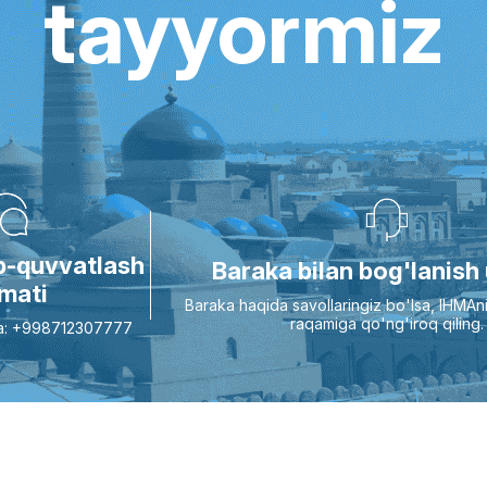
tayyormiz
ab-quvvatlash
Baraka bilan bog'lanish
zmati
Baraka haqida savollaringiz bo'lsa, IHMAn
raqamiga qo'ng'iroq qiling.
oqa: +998712307777