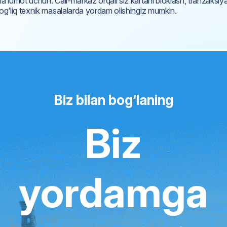
a’lumot uchun: Call-markaz orqali siz kartani bloklash, tranzaksiyal
og‘liq texnik masalalarda yordam olishingiz mumkin.
Biz bilan bog‘laning
Biz
yordamga