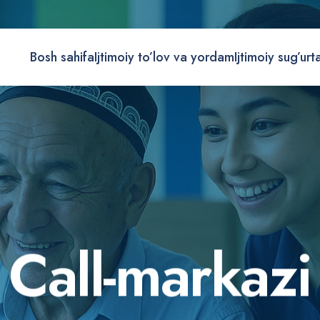
Bosh sahifa
Ijtimoiy to’lov va yordam
Ijtimoiy sug’urt
C
a
l
l
-
m
a
r
k
a
z
i