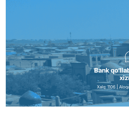
Bank qo‘ll
xi
Xalq: 1106 | Al