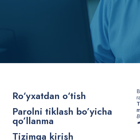
B
Ro‘yxatdan o‘tish
r
T
Parolni tiklash bo’yicha
m
B
qo’llanma
Tizimga kirish