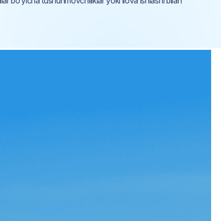
ar bo‘yicha tushunmovchiliklar yoki ilova ishlashi bilan