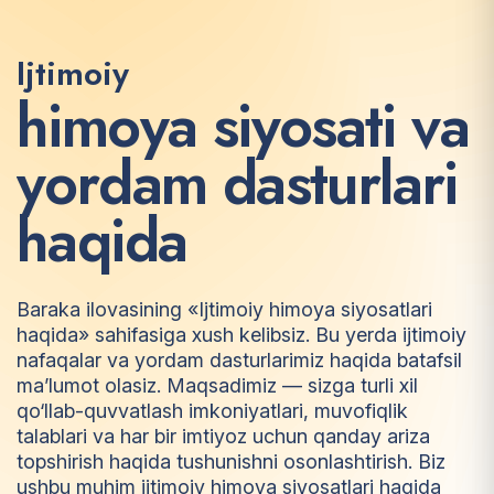
Ijtimoiy
h
i
m
o
y
a
s
i
y
o
s
a
t
i
v
a
y
o
r
d
a
m
d
a
s
t
u
r
l
a
r
i
h
a
q
i
d
a
Baraka ilovasining «Ijtimoiy himoya siyosatlari
haqida» sahifasiga xush kelibsiz. Bu yerda ijtimoiy
nafaqalar va yordam dasturlarimiz haqida batafsil
ma’lumot olasiz. Maqsadimiz — sizga turli xil
qo‘llab-quvvatlash imkoniyatlari, muvofiqlik
talablari va har bir imtiyoz uchun qanday ariza
topshirish haqida tushunishni osonlashtirish. Biz
ushbu muhim ijtimoiy himoya siyosatlari haqida