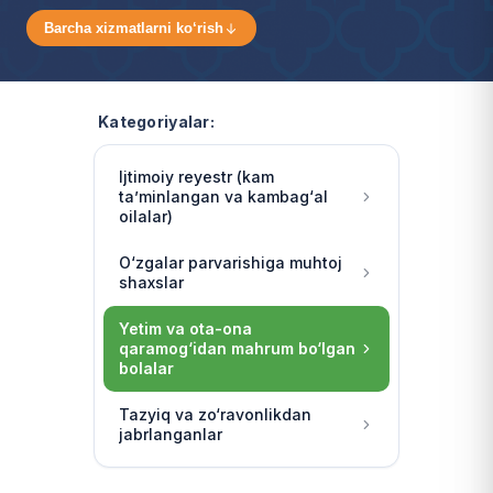
Barcha xizmatlarni ko‘rish
Kategoriyalar:
Ijtimoiy reyestr (kam
ta’minlangan va kambag‘al
oilalar)
O‘zgalar parvarishiga muhtoj
shaxslar
Yetim va ota-ona
qaramog‘idan mahrum bo‘lgan
bolalar
Tazyiq va zo‘ravonlikdan
jabrlanganlar