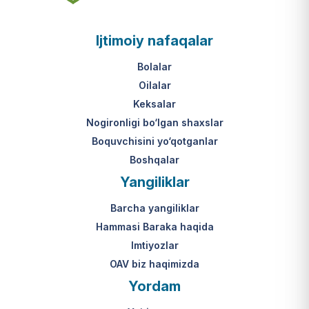
asosi nima?
jumladan, vasiylik, homiylik yoki
patronatdagi bolalar).
O‘zbekiston Respublikasi VMQ-893
Ijtimoiy nafaqalar
(1-ilova, 6-band "j" va "l" kichik
bandlari).
Ushbu xizmatning huquqiy
Bolalar
asosi nima?
Oilalar
O‘zbekiston Respublikasi VMQ-893
Keksalar
(1-ilova, 6-band "m" kichik bandi)
Nogironligi bo‘lgan shaxslar
hamda amaldagi imtiyozlar
Boquvchisini yo‘qotganlar
to‘g‘risidagi qonunchilik.
Boshqalar
Yangiliklar
Barcha yangiliklar
Hammasi Baraka haqida
Imtiyozlar
OAV biz haqimizda
Yordam