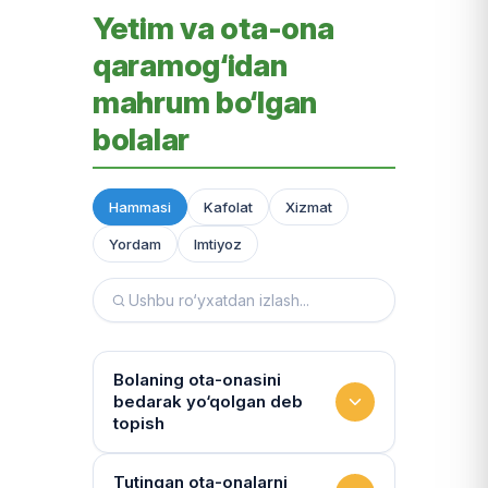
Yetim va ota-ona
qaramog‘idan
mahrum bo‘lgan
bolalar
Hammasi
Kafolat
Xizmat
Yordam
Imtiyoz
Bolaning ota-onasini
bedarak yo‘qolgan deb
topish
Hujjatlarni tiklash xizmati
Tutingan ota-onalarni