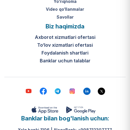
Yo‘riqnoma
Video qo‘llanmalar
Savollar
Biz haqimizda
Axborot xizmatlari ofertasi
To‘lov xizmatlari ofertasi
Foydalanish shartlari
Banklar uchun talablar
Banklar bilan bog'lanish uchun:
Xalq banki 1106 | AloqaBank: +998712307777