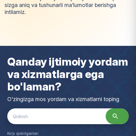
sizga aniq va tushunarli ma’lumotlar berishga
intilamiz.
I
m
t
i
y
o
z
Qanday ijtimoiy yordam
va xizmatlarga ega
bo'laman?
O'zingizga mos yordam va xizmatlarni toping
Search
for:
Ko‘p qidirilganlar: