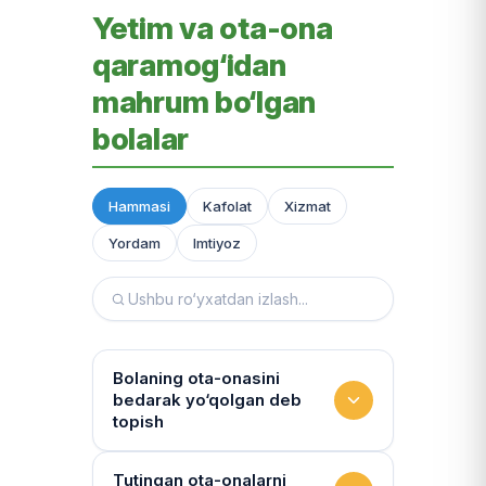
Yetim va ota-ona
qaramog‘idan
mahrum bo‘lgan
bolalar
Hammasi
Kafolat
Xizmat
Yordam
Imtiyoz
Bolaning ota-onasini
bedarak yo‘qolgan deb
topish
Hujjatlarni tiklash xizmati
Tutingan ota-onalarni