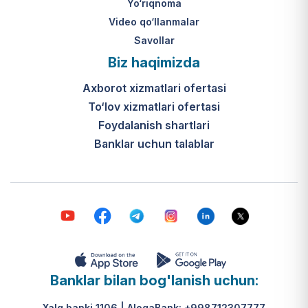
Yo‘riqnoma
Video qo‘llanmalar
Savollar
Biz haqimizda
Axborot xizmatlari ofertasi
To‘lov xizmatlari ofertasi
Foydalanish shartlari
Banklar uchun talablar
Banklar bilan bog'lanish uchun:
Xalq banki 1106 | AloqaBank: +998712307777