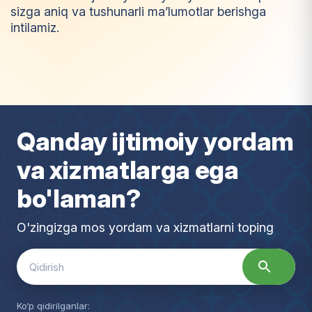
sizga aniq va tushunarli ma’lumotlar berishga
intilamiz.
I
m
t
i
y
o
z
Qanday ijtimoiy yordam
va xizmatlarga ega
bo'laman?
O'zingizga mos yordam va xizmatlarni toping
Search
for:
Ko‘p qidirilganlar: