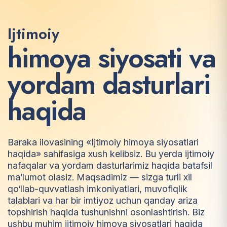
Ijtimoiy
h
i
m
o
y
a
s
i
y
o
s
a
t
i
v
a
y
o
r
d
a
m
d
a
s
t
u
r
l
a
r
i
h
a
q
i
d
a
Baraka ilovasining «Ijtimoiy himoya siyosatlari
haqida» sahifasiga xush kelibsiz. Bu yerda ijtimoiy
nafaqalar va yordam dasturlarimiz haqida batafsil
ma’lumot olasiz. Maqsadimiz — sizga turli xil
qo‘llab-quvvatlash imkoniyatlari, muvofiqlik
talablari va har bir imtiyoz uchun qanday ariza
topshirish haqida tushunishni osonlashtirish. Biz
ushbu muhim ijtimoiy himoya siyosatlari haqida