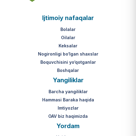
asosi nima?
jumladan, vasiylik, homiylik yoki
patronatdagi bolalar).
O‘zbekiston Respublikasi VMQ-893
Ijtimoiy nafaqalar
(1-ilova, 6-band "j" va "l" kichik
bandlari).
Ushbu xizmatning huquqiy
Bolalar
asosi nima?
Oilalar
O‘zbekiston Respublikasi VMQ-893
Keksalar
(1-ilova, 6-band "m" kichik bandi)
Nogironligi bo‘lgan shaxslar
hamda amaldagi imtiyozlar
Boquvchisini yo‘qotganlar
to‘g‘risidagi qonunchilik.
Boshqalar
Yangiliklar
Barcha yangiliklar
Hammasi Baraka haqida
Imtiyozlar
OAV biz haqimizda
Yordam