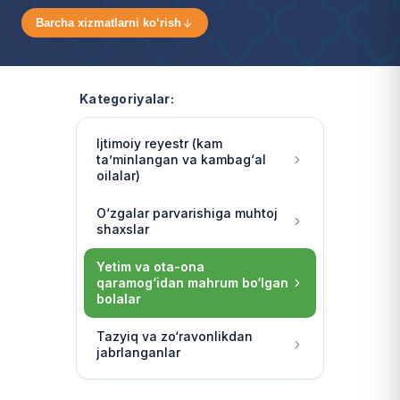
Barcha xizmatlarni ko‘rish
Kategoriyalar:
Ijtimoiy reyestr (kam
ta’minlangan va kambag‘al
oilalar)
O‘zgalar parvarishiga muhtoj
shaxslar
Yetim va ota-ona
qaramog‘idan mahrum bo‘lgan
bolalar
Tazyiq va zo‘ravonlikdan
jabrlanganlar