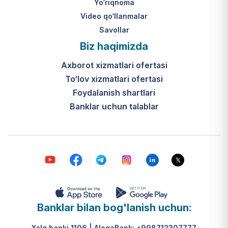
Yo‘riqnoma
Video qo‘llanmalar
Savollar
Biz haqimizda
Axborot xizmatlari ofertasi
To‘lov xizmatlari ofertasi
Foydalanish shartlari
Banklar uchun talablar
Banklar bilan bog'lanish uchun:
Xalq banki 1106 | AloqaBank: +998712307777