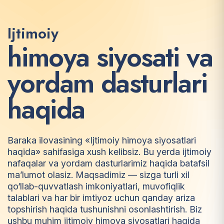
Ijtimoiy
h
i
m
o
y
a
s
i
y
o
s
a
t
i
v
a
y
o
r
d
a
m
d
a
s
t
u
r
l
a
r
i
h
a
q
i
d
a
Baraka ilovasining «Ijtimoiy himoya siyosatlari
haqida» sahifasiga xush kelibsiz. Bu yerda ijtimoiy
nafaqalar va yordam dasturlarimiz haqida batafsil
ma’lumot olasiz. Maqsadimiz — sizga turli xil
qo‘llab-quvvatlash imkoniyatlari, muvofiqlik
talablari va har bir imtiyoz uchun qanday ariza
topshirish haqida tushunishni osonlashtirish. Biz
ushbu muhim ijtimoiy himoya siyosatlari haqida