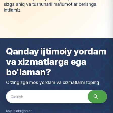
sizga aniq va tushunarli ma’lumotlar berishga
intilamiz.
I
m
t
i
y
o
z
Qanday ijtimoiy yordam
va xizmatlarga ega
bo'laman?
O'zingizga mos yordam va xizmatlarni toping
Search
for:
Ko‘p qidirilganlar: