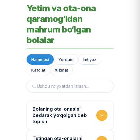
Yetim va ota-ona
qaramog‘idan
mahrum bo‘lgan
bolalar
Hammasi
Yordam
Imtiyoz
Kafolat
Xizmat
Bolaning ota-onasini
bedarak yo‘qolgan deb
topish
Hujjatlarni tiklash xizmati
Tutingan ota-onalarni