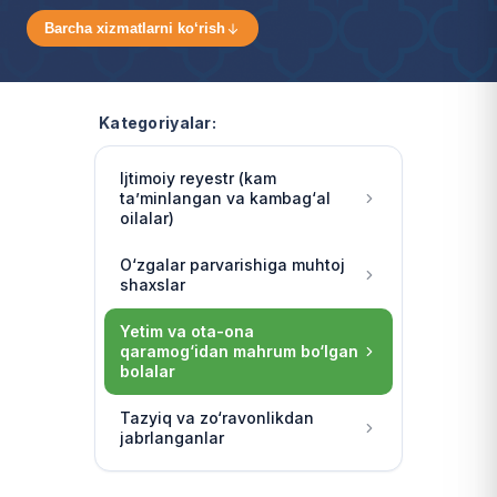
Barcha xizmatlarni ko‘rish
Kategoriyalar:
Ijtimoiy reyestr (kam
ta’minlangan va kambag‘al
oilalar)
O‘zgalar parvarishiga muhtoj
shaxslar
Yetim va ota-ona
qaramog‘idan mahrum bo‘lgan
bolalar
Tazyiq va zo‘ravonlikdan
jabrlanganlar