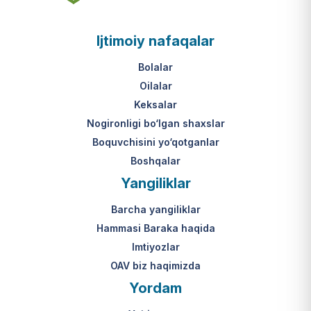
asosi nima?
jumladan, vasiylik, homiylik yoki
patronatdagi bolalar).
O‘zbekiston Respublikasi VMQ-893
Ijtimoiy nafaqalar
(1-ilova, 6-band "j" va "l" kichik
bandlari).
Ushbu xizmatning huquqiy
Bolalar
asosi nima?
Oilalar
O‘zbekiston Respublikasi VMQ-893
Keksalar
(1-ilova, 6-band "m" kichik bandi)
Nogironligi bo‘lgan shaxslar
hamda amaldagi imtiyozlar
Boquvchisini yo‘qotganlar
to‘g‘risidagi qonunchilik.
Boshqalar
Yangiliklar
Barcha yangiliklar
Hammasi Baraka haqida
Imtiyozlar
OAV biz haqimizda
Yordam