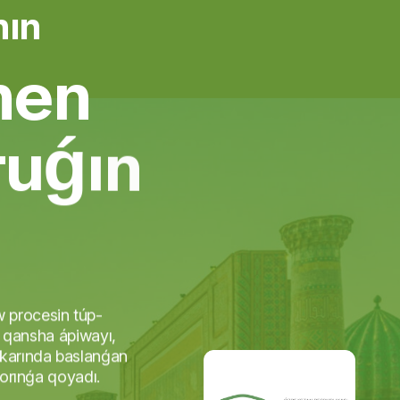
hın
n
e
n
t
u
ǵ
ı
n
w procesin túp-
r qansha ápiwayı,
ykarında baslanǵan
 orınǵa qoyadı.