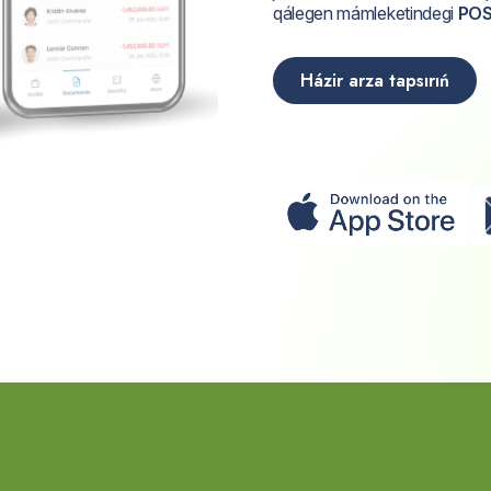
qálegen mámleketindegi
PO
Házir arza tapsırıń