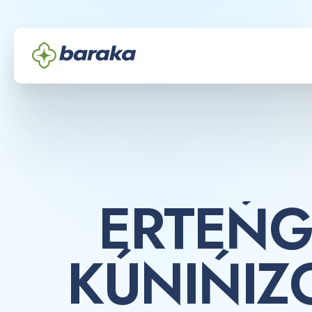
E
R
T
E
Ń
K
Ú
N
I
Ń
I
Z