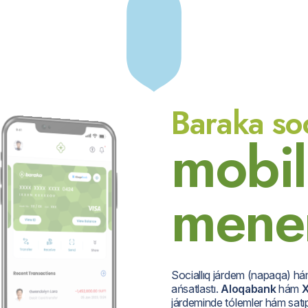
Baraka soc
m
o
b
i
l
m
e
n
e
Sociallıq járdem (napaqa) hám
ańsatlastı.
Aloqabank
hám
X
járdeminde tólemler hám satıp