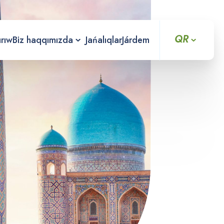
QR
ırıw
Biz haqqımızda
Jańalıqlar
Járdem