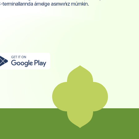
S
-terminallarında ámelge asırıwıńız múmkin.