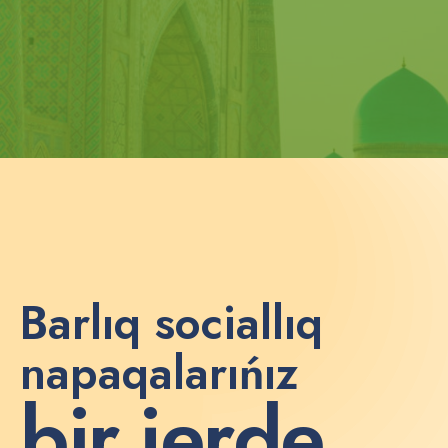
Barlıq sociallıq
napaqalarıńız
b
i
r
j
e
r
d
e