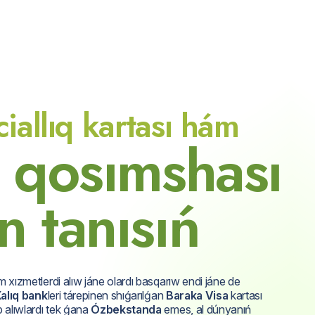
iallıq kartası hám
q
o
s
ı
m
s
h
a
s
ı
n
t
a
n
ı
s
ı
ń
 xızmetlerdi alıw jáne olardı basqarıw endi jáne de
alıq bank
leri tárepinen shıǵarılǵan
Baraka Visa
kartası
 alıwlardı tek ǵana
Ózbekstanda
emes, al dúnyanıń