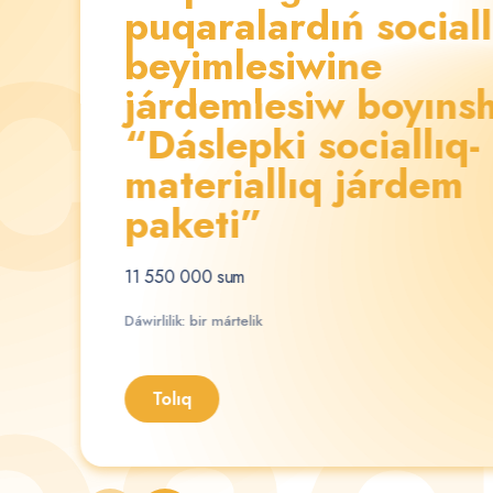
c
i
a
l
puqaralardıń sociall
beyimlesiwine
járdemlesiw boyıns
“Dáslepki sociallıq-
materiallıq járdem
paketi”
11 550 000 sum
p
a
Dáwirlilik: bir mártelik
Tolıq