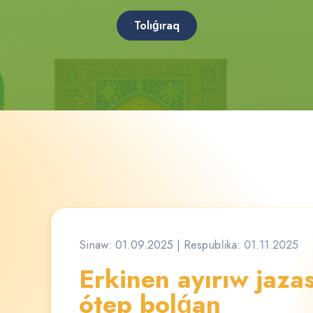
Tolıǵıraq
Sinaw: 01.09.2025
| Respublika: 01.11.2025
Erkinen ayırıw jaza
ótep bolǵan