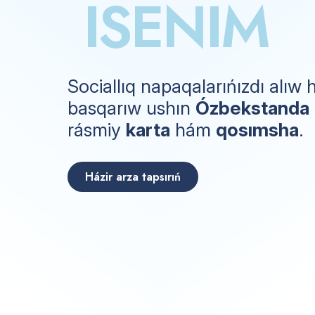
I
S
E
N
I
M
Sociallıq napaqalarıńızdı alıw
basqarıw ushın
Ózbekstanda
rásmiy
karta
hám
qosımsha
.
Házir arza tapsırıń