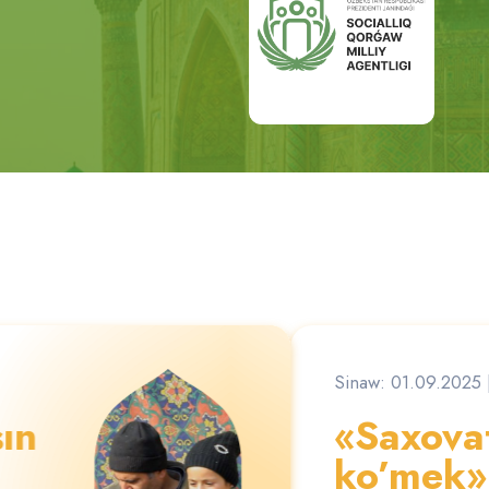
Sinaw: 01.09.2025
sın
«Saxova
ko’mek»