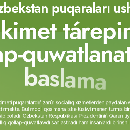
bekstan puqaraları us
ú
k
i
m
e
t
t
á
r
e
p
i
a
p
-
q
u
w
a
t
l
a
n
a
b
a
s
l
a
m
a
meti puqaralardıń zárúr sociallıq xızmetlerden paydalanı
ttirmekte. Bul mobil qosımsha iske túsiwi menen turmıs bi
ip boladı. Ózbekstan Respublikası Prezidentiniń Qararı ti
lıq qollap-quwatlawdı sanlastıradı hám insanlardı birinshi