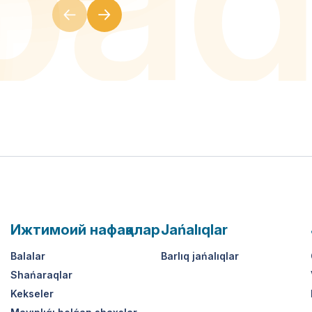
Ижтимоий нафақалар
Jańalıqlar
Balalar
Barlıq jańalıqlar
Shańaraqlar
Kekseler