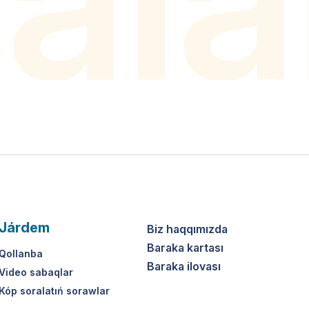
Járdem
Biz haqqımızda
Baraka kartası
Qollanba
Baraka ilovası
Video sabaqlar
Kóp soralatıń sorawlar