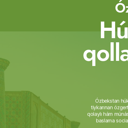
Óz
H
q
o
l
l
Ózbekstan húki
tiykarınan ózger
qolaylı hám múnás
baslama social