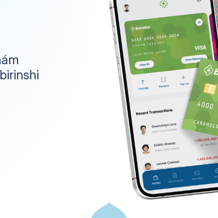
 hám
birinshi