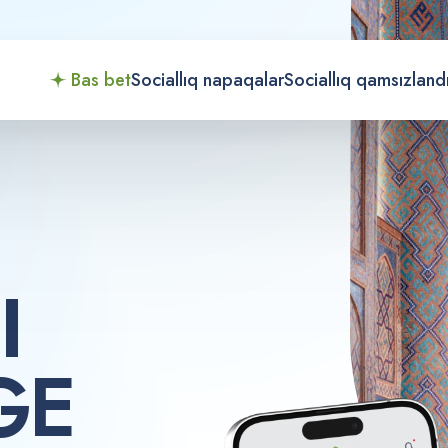
Bas bet
Sociallıq napaqalar
Sociallıq qamsızland
G
I
G
E