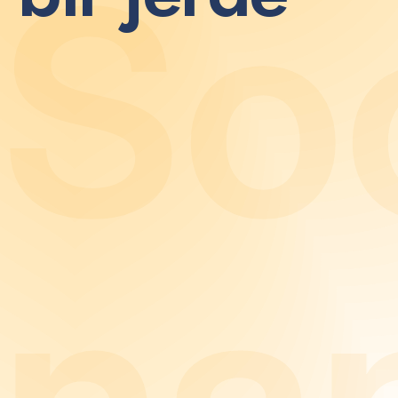
S
o
n
a