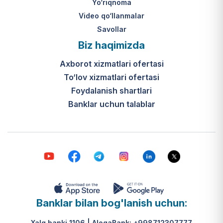
Yo‘riqnoma
Video qo‘llanmalar
Savollar
Biz haqimizda
Axborot xizmatlari ofertasi
To‘lov xizmatlari ofertasi
Foydalanish shartlari
Banklar uchun talablar
Banklar bilan bog'lanish uchun:
Xalq banki 1106 | AloqaBank: +998712307777