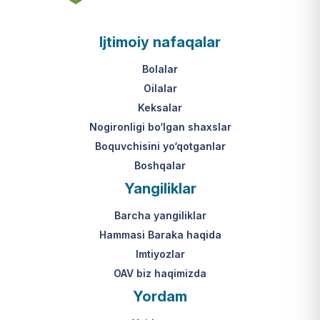
asosi nima?
jumladan, vasiylik, homiylik yoki
patronatdagi bolalar).
O‘zbekiston Respublikasi VMQ-893
Ijtimoiy nafaqalar
(1-ilova, 6-band "j" va "l" kichik
bandlari).
Ushbu xizmatning huquqiy
Bolalar
asosi nima?
Oilalar
O‘zbekiston Respublikasi VMQ-893
Keksalar
(1-ilova, 6-band "m" kichik bandi)
Nogironligi bo‘lgan shaxslar
hamda amaldagi imtiyozlar
Boquvchisini yo‘qotganlar
to‘g‘risidagi qonunchilik.
Boshqalar
Yangiliklar
Barcha yangiliklar
Hammasi Baraka haqida
Imtiyozlar
OAV biz haqimizda
Yordam