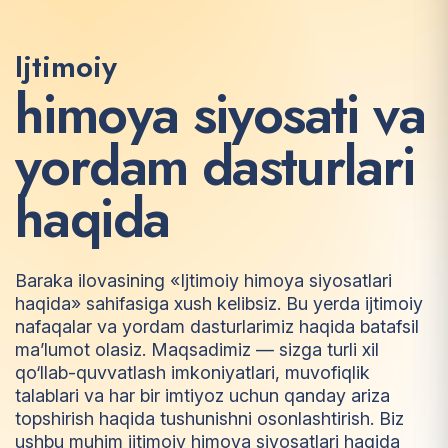
Ijtimoiy
h
i
m
o
y
a
s
i
y
o
s
a
t
i
v
a
y
o
r
d
a
m
d
a
s
t
u
r
l
a
r
i
h
a
q
i
d
a
Baraka ilovasining «Ijtimoiy himoya siyosatlari
haqida» sahifasiga xush kelibsiz. Bu yerda ijtimoiy
nafaqalar va yordam dasturlarimiz haqida batafsil
ma’lumot olasiz. Maqsadimiz — sizga turli xil
qo‘llab-quvvatlash imkoniyatlari, muvofiqlik
talablari va har bir imtiyoz uchun qanday ariza
topshirish haqida tushunishni osonlashtirish. Biz
ushbu muhim ijtimoiy himoya siyosatlari haqida