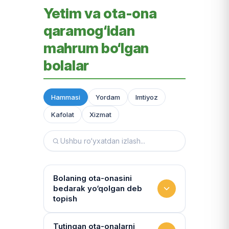
Yetim va ota-ona
qaramog‘idan
mahrum bo‘lgan
bolalar
Hammasi
Yordam
Imtiyoz
Kafolat
Xizmat
Bolaning ota-onasini
bedarak yo‘qolgan deb
topish
Hujjatlarni tiklash xizmati
Tutingan ota-onalarni