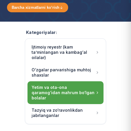
Barcha xizmatlarni ko‘rish
Kategoriyalar:
Ijtimoiy reyestr (kam
ta’minlangan va kambag‘al
oilalar)
O‘zgalar parvarishiga muhtoj
shaxslar
Yetim va ota-ona
qaramog‘idan mahrum bo‘lgan
bolalar
Tazyiq va zo‘ravonlikdan
jabrlanganlar