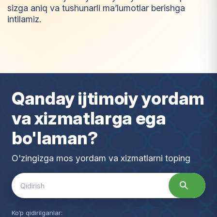
sizga aniq va tushunarli ma’lumotlar berishga
intilamiz.
I
m
t
i
y
o
z
Qanday ijtimoiy yordam
va xizmatlarga ega
bo'laman?
O'zingizga mos yordam va xizmatlarni toping
Search
for:
Ko‘p qidirilganlar: