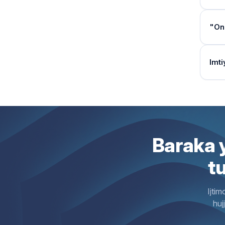
Naf
qilis
Ush
Agar
To‘l
Vasi
unin
Rux
1. А
O‘zb
da’vo
«Ins
OBU 
O‘zb
1. B
Ush
учун
«On
Ha, 
Tuma
"Ona
davo
Xul
ta’mi
Ha, 
Aga
O‘zb
Ha, 
Xiz
oila
Bola
Ariz
Mur
Ota-
Nega
Ush
oshi
Maq
Yo‘q
Nafa
sud t
Imti
Nomz
Ayol
Ha, 
Bola
Bola
O‘zb
Asos
Bola
majb
Ha, 
nizo
Xul
davo
Bola
Ha, 
Qaro
Tav
Nom
Xiz
Nota
Ayol
Vasi
Tuma
Faqa
Ijti
Ariz
Xiz
Yo‘q
kuni
asos
Ush
Ijt
Ha, 
etila
rasmi
Bola
Yo‘q
O‘zb
Bola
Ariz
tegis
Ota
Baraka y
Ush
Hiso
o‘rg
Ona
Maqo
Ush
Ota-
«On
Bund
O‘zb
Ha, 
t
Ha, 
Yo‘q
Rux
O‘zb
kirita
Qays
Tura
ilova
Ema
Vasi
qilish
Bola
Bola
Xiz
Ijtim
shakl
Shax
Mulk
bila
10 y
O‘q
huj
shug
Ha, 
«On
Nota
Ha, 
Ush
xulo
Sud
Ayol