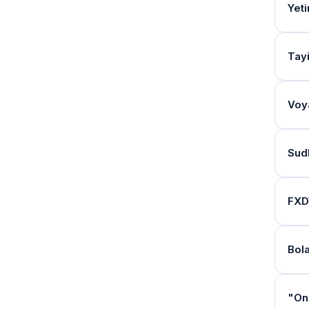
Ro‘y
teks
Vasi
O‘zb
Yet
Vasi
Farz
O‘z 
(1-i
Yor
Nomz
Asos
yeti
To‘l
Patr
Vasi
Farz
jara
ilova
Mab
Bu y
nisb
talab
Bol
Bola
Vasi
Tuma
Tayi
Mabl
Uy-
Faqa
Ariz
Ro‘y
Ush
Mabl
Vasi
xulo
Kur
Bola
Naf
daro
Pat
Har
Ha, 
O‘zb
OBU 
2025
hiso
Voy
Bola
Ha, 
Bola
Ariza
olma
band
band
Odat
davo
Ha, 
(7-il
Xul
uchu
Qays
ruxs
(meh
poya
Ush
Xiz
2025
2025-
Ush
Nega
Sudl
Yord
mabla
Ush
ichid
Farz
O‘zb
mark
"Ins
O‘zb
Ruxs
Nomz
Mabl
Yeti
Farm
O‘zb
Farz
imko
beri
To‘l
Xizm
Agar
2025
xulo
Bol
FXD
Ariz
Nik
Patr
vazi
Tuti
O‘zb
Bola
Nomz
Tizi
Qonu
Mod
regl
Bu y
Yash
olina
Farz
Rad 
ravi
shakl
Rux
Sudl
Bola
Tuti
Mabl
Bola
Nomz
Vasi
band
Ha, 
rasmi
Ush
2025
mabl
rasmi
Vasi
2025
mumk
Eman
Shos
shakl
Mulk
Yo‘q
"Ins
"Ona
jaray
Рўй
Ha, 
Ush