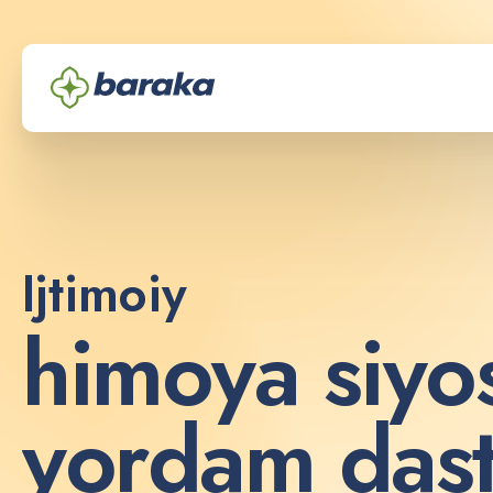
Ijtimoiy
h
i
m
o
y
a
s
i
y
o
y
o
r
d
a
m
d
a
s