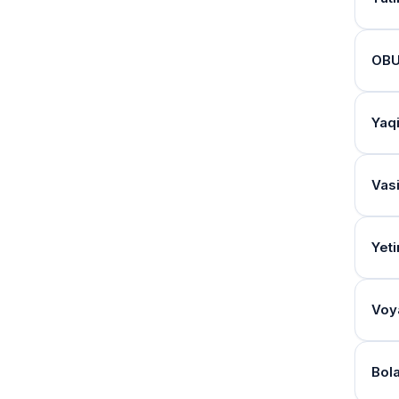
8-ba
1 ish
Kurs
Mur
Yeti
Bun
OBU 
Ariz
ilova
Bir i
Ha, 
Pens
hujja
Nomz
mehn
Kur
Yaqi
Sert
Tizi
Agar
Bola
Nomz
shak
Pul
orga
Kiyi
uchu
"Ins
Vasi
Plas
ilov
bola
"Ins
Qays
Kurs
borad
Vasi
2025
Nati
Ser
"Ins
Yeti
Ota
asos
Yeti
Qaro
To‘l
Bola
Agar
qo‘l
ariza
Kurs
deb 
Uy-
Bola
Qar
Voy
Naf
Yeti
Faqa
Vasi
Nomz
Sert
nomz
Mehn
qo‘yi
Sud 
Mabl
hiso
Vasi
Manf
Agar
Bola
Sudl
To‘l
qilis
Ariz
vako
Ha, 
Ari
xaba
Uy-