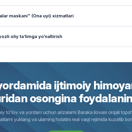
aqa (mablag‘) necha kunda tayinlanadi?
hda ishtirok etadi (1-ilova, 6-band).
bu xizmatning huquqiy asosi nima?
 vasiy yoki uchinchi shaxslar bolaning mulkiga zarar yetkazsa, "Inso
ovlar tarkibiga nimalar kiradi?
ylik organi xulosa berishni rad etishi mumkinmi?
g harakatlari uchun javob bermaydi.
satnoma olish uchun qayerga murojaat qilinadi?
риза; 2. Тиббий хулоса (ВРК); 3. Тайёрлов курсини тугатганлик 
ekiston Respublikasi Vazirlar Mahkamasining 2024-yil 27-dekabrdag
 arizasi kiritadi.
on» markazi sudga da’vo arizasi kirita oladimi?
tashkil etish haqida Agentlik hududiy boshqarmasi qarori chiqqandan so
ekiston Respublikasi Vazirlar Mahkamasining 2024-yil 27-dekabrdagi
olaning parvarishi (oziq-ovqat va boshqa ta'minot) uchun har oylik to
bu xizmatning huquqiy asosi nima?
) (3-банд).
a uyi»dan chiqqandan keyin yordam davom etadimi?
agar familiyani o‘zgartirish bolaning manfaatlariga zid bo‘lsa (masalan,
n (shahar) "Inson" ijtimoiy xizmatlar markaziga yoki YIDXP (my.gov.uz
lar maskani" (Ona uyi) xizmatlari
mida amalga oshiriladi.
osa nima maqsadda beriladi?
nlash xarajatlari (2-band).
agar bolaning hayoti va sog‘lig‘iga xavf tug‘ilsa, markaz o‘z tashabbu
r ota-ona emansipatsiyaga rozi bo‘lmasa-chi?
ekiston Respublikasi Vazirlar Mahkamasining 2024-yil 27-dekabrdagi
ayol markazdan chiqqach, "Inson" markazi uning bandligini va ijtimoiy
mat uchun haq to‘lanadimi?
dan olish bo‘yicha sudga murojaat qiladi.
ning nomidagi ko‘char va ko‘chmas mulklarni sotish, hadya qilish yoki 
a qayerga va qanday topshiriladi?
ojaatni onlayn yuborsa bo‘ladimi?
ona yoki vasiylar roziligi bo‘lmagan taqdirda, voyaga yetmagan shaxs
 vasiy bu pullarni o‘z xohishicha ishlata olmaydi?
bu xizmatning huquqiy asosi nima?
rishda bolaning manfaatlari buzilmasligini tasdiqlash uchun.
sadi nima?
, vasiylik organi tomonidan bolaning mulkini hisobga olish va nazorat 
qa (to‘lovlar) necha kunda tayinlanadi?
artibida amalga oshiriladi.
yozli oliy ta’limga yo‘naltirish
odlar "Inson" ijtimoiy xizmatlar markaziga bevosita yoki YIDXP (my.g
ning shaxsi sir saqlanadimi?
arizani YIDXP (my.gov.uz) orqali yuborish mumkin, xulosa ham elekt
ning fikri sudda inobatga olinadimi?
ning mulkiy huquqlarini himoya qilish uchun. Vasiy pullarni faqat bolani
ekiston Respublikasi Vazirlar Mahkamasining 2024-yil 27-dekabrdagi
iy maqsad — bolani go‘daklar uyiga topshirishning oldini olish va uni 
ni patronatga (tutingan oilaga) berish haqida shartnoma tuzilganidan so
ur (4-ilova).
"Ona uyi"ga joylashtirilgan ayol va bolaning shaxsiy ma’lumotlari sir s
m).
osa berish muddati qancha?
mida amalga oshiriladi.
 voyaga yetgach (18 yosh), mulk nima bo‘ladi?
ijtimoiy xodim 10 yoshga to‘lgan bolaning fikrini alohida o‘rganadi va
r qabul qilish uchun qayerga murojaat qilinadi?
siyanoma berish rad etilishi mumkinmi?
zod sifatida ro‘yxatga olish muddati qancha?
mat uchun to‘lov bormi?
rial idora so‘rovi kelib tushgan kundan boshlab, bolaning mulkiy manfa
ning shaxsi sir saqlanadimi?
ylik tugatilgach, barcha mol-mulkni tasarruf etish huquqi bir ish kuni i
n (shahar) "Inson" ijtimoiy xizmatlar markaziga yoki YIDXP (my.gov.uz
t shaxsning "yetim yoki ota-ona qaramog‘idan mahrum bo‘lgan bola
moiy to‘lovlar deganda nimalar tushuniladi?
a topshirilib, barcha tekshiruvlar yakunlangach, nomzod sifatida hiso
mat uchun haq to‘lanadimi?
, "Inson" markazi tomonidan FXDYOga xulosa berish mutlaqo bepul am
 davomida rasmiylashtiriladi.
ida).
bu xizmatning huquqiy asosi nima?
imoiy xodim sudga qanday ma’lumotlarni taqdim etadi?
markazda saqlanayotgan ayol va bolaning shaxsiy ma’lumotlari maxfiyl
di.
ylashtiriladi (3-ilova, 6-band).
ga tayinlangan pensiya, nafaqa, aliment hamda uning mulkidan kelad
, "Ona uyi" xizmatlari davlat tomonidan bepul ko‘rsatiladi (Qaror, 2-b
ekiston Respublikasi Vazirlar Mahkamasining 2024-yil 27-dekabrdag
ning yashash sharoiti, oiladagi muhit, bolaning ota-onasiga bo‘lgan m
a qancha muddatda ko‘rib chiqiladi?
hli qismi).
-onasi noma’lum bolalarga qanday ism beriladi?
ordamida ijtimoiy himoya
bu xizmatning huquqiy asosi nima?
bga olingan mulklar monitoring qilinadimi?
anish dalolatnomasini.
ga kasb o‘rgatiladi-mi?
mni tasdiqlash uchun hujjat yig‘ish kerakmi?
bu xizmatning huquqiy asosi nima?
onalarning roziligi bo‘lgan taqdirda, vasiylik organi (Inson markazi) qa
a uyi»da qanday yordam ko‘rsatiladi?
ay hollarda ism, familiya va ota ismi "Inson" markazining FXDYOga yu
ekiston Respublikasi Vazirlar Mahkamasining 2024-yil 27-dekabrdagi 
ijtimoiy xodim har yili kamida bir marta bolaning mulki but saqlanayotg
uridan osongina foydalanin
onaning kelajakda mustaqil yashab ketishi uchun unga kasb-hunar o‘rg
, agar bola "Inson" markazi bazasida ro‘yxatda turgan bo‘lsa, tizim u
satnoma berish muddati qancha?
ekiston Respublikasi Vazirlar Mahkamasining 2024-yil 27-dekabrdagi
di.
i turdagi sud ishlarida ijtimoiy xodim ishtirok etishi shart?
r-joy, oziq-ovqat, tibbiy yordam, psixologik ko‘mak va onaga kasb-hun
).
nsipatsiya uchun asosiy talablar nima?
y yoki homiy murojaat qilganidan so‘ng, bolaning ehtiyojlari o‘rganil
.
ning roziligi necha yoshdan so‘raladi?
ning yashash joyini belgilash, ota-onalik huquqidan mahrum qilish (yoki
matlar bepulmi?
oiy toʻlov va yordam uchun arizalarni Baraka ilovasi orqali topsh
da rasmiylashtiriladi.
s mehnat shartnomasi bo‘yicha ishlayotgan bo‘lishi yoki ota-onasi (vasiy
ni tasarruf etishda notariusning roli nima?
n bog‘liq barcha ishlarda.
oshga to‘lgan bolaning familiyasini o‘zgartirish uchun uning roziligi ma
ishga kirgandan keyin moddiy yordam bormi?
jatlarni yuklang va ularning holatini real vaqt rejimida kuzatib bor
‘ullanayotgan bo‘lishi shart.
yashash joyi, oziq-ovqat va psixologik ko‘mak davlat tomonidan bepul
a uyi»da qancha muddat yashash mumkin?
rius bolaga tegishli mulk bo‘yicha bitimni faqat "Inson" markazining ti
davlat granti asosida o‘qishga kirgan yetim bolalarga talabalik davr
bu xizmatning huquqiy asosi nima?
sasi mavjud bo‘lgandagina tasdiqlaydi.
ga xulosa taqdim etish muddati qancha?
 va bolaning ijtimoiy holati yaxshilangunga qadar (odatda 6 oydan 1 y