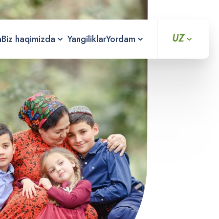
UZ
a
Biz haqimizda
Yangiliklar
Yordam