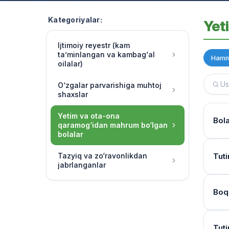
Kategoriyalar:
Yet
Ijtimoiy reyestr (kam
ta’minlangan va kambag‘al
Hamm
oilalar)
O‘zgalar parvarishiga muhtoj
shaxslar
Yetim va ota-ona
Bol
qaramog‘idan mahrum bo‘lgan
bolalar
Hujj
Tazyiq va zo‘ravonlikdan
Tuti
jabrlanganlar
Ha, 
chora
Kur
Boq
O‘qu
Bola
soatl
Mur
Birin
Tuti