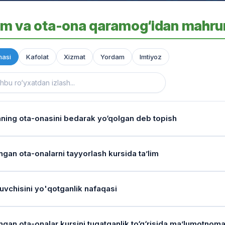
im va ota-ona qaramog‘idan mahrum
asi
Kafolat
Xizmat
Yordam
Imtiyoz
aning ota-onasini bedarak yo‘qolgan deb topish
atlarni tiklash xizmati bormi?
ngan ota-onalarni tayyorlash kursida ta’lim
agar bolaning shaxsini tasdiqlovchi hujjatlari yo‘qolgan bo‘lsa, "Inson"
larini ko‘radi (2-ilova, 13-band).
sda o‘qish muddati qancha?
uvchisini yo'qotganlik nafaqasi
v kurslari Ijtimoiy himoya tizimi xodimlarining malakasini oshirish m
 qayerga joylashtiriladi?
ar doirasida tashkil etiladi.
ojaat qancha muddatda ko‘rib chiqiladi?
chi navbatda qarindoshlari oilasiga (vasiylik/homiylik), agar iloji bo‘lm
ngan ota-onalar kursini tugatganlik to‘g‘risida ma’lumotnom