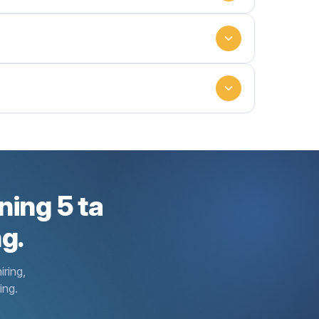
n" markazi bolaning manfaatini himoya qilib, sudga
сертификати (фарзандликка ва тутинган оила
i 893-son qarori (2-band).
‘ng, to‘lovlarni rasmiylashtirish bir ish kuni
 893-son qarori (5-ilova) va Oila kodeksi.
‘lov; 2. Bolani kiyim-bosh va poyabzal bilan
 meros huquqiga ta'sir qilsa), rad javobi beriladi.
) orqali onlayn murojaat qilinadi.
si bilan ota-onalik huquqini cheklash yoki bolani
 893-son qarori (4-ilova).
 holatini monitoring qilishda davom etadi.
almashtirish kabi notarial bitimlarni amalga
ni to‘la muomalaga layoqatli deb e’lon qilish faqat
qilish xizmati bepul.
ov.uz) orqali onlayn murojaat qiladilar (3-band).
ron shaklda FXDYOga yuboriladi.
ng ta’minoti, ta’limi va sog‘lig‘i uchun sarflashga
 893-son qarori (2-band va OBU to‘gʻrisidagi
oila muhitida saqlab qolishdir.
‘ng, to‘lovlarni rasmiylashtirish bir ish kuni
aqlanishi kafolatlanadi.
 uni sudga yetkazadi (1-ilova, 6-band).
atlarini o‘rganish va xulosa taqdim etish bir ish
chida to‘liq bolaning o‘ziga qaytariladi (dalolatnoma
) orqali onlayn murojaat qilinadi.
" maqomi tizimda tasdiqlanmagan taqdirdagina rad
bga olish haqidagi qaror bir ish kuni davomida
alga oshiriladi.
igi qonun bilan kafolatlanadi.
igan daromadlar (masalan, ijara haqining bolaga
and).
i 893-son qarori (2-band).
unosabati va bolaning o‘z fikri haqidagi elektron
ning 5 ta
rori bir ish kuni davomida rasmiylashtiriladi.
borgan xulosasi asosida beriladi (2-ilova).
893-son qarori (1-ilova, 6-band "j" kichik bandi).
anini tekshiradi va natijasini "Ijtimoiy himoya" ATga
g.
atish va bandligini ta’minlashda yordam beriladi.
ning yetimlik maqomini avtomatik tasdiqlaydi (2-
 893-son qarori (3-ilova).
ar o‘rgatish orqali uni jamiyatga integratsiya
ib, ruxsatnoma bir ish kuni davomida elektron
 tiklash), farzandlikka olish va bolani tortib olish
iring,
si) roziligi bilan tadbirkorlik faoliyati bilan
jburiy hisoblanadi.
ing.
 ko‘rsatiladi.
zim orqali yuborgan bir ish kuni ichidagi ijobiy
ida stipendiya va kiyim-kechak uchun alohida
ilgacha), biroq bu muddat individual rivojlanish