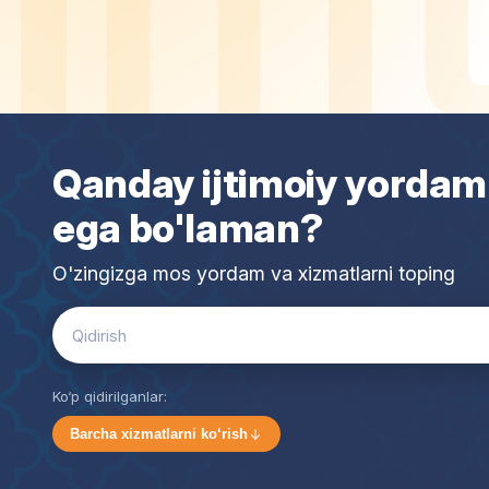
Qanday ijtimoiy yordam
ega bo'laman?
O'zingizga mos yordam va xizmatlarni toping
Search
for:
Ko‘p qidirilganlar:
Barcha xizmatlarni ko‘rish