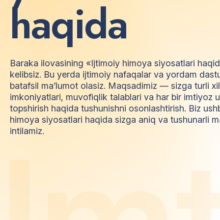
h
a
q
i
d
a
Baraka ilovasining «Ijtimoiy himoya siyosatlari haqi
kelibsiz. Bu yerda ijtimoiy nafaqalar va yordam dast
batafsil ma’lumot olasiz. Maqsadimiz — sizga turli xi
imkoniyatlari, muvofiqlik talablari va har bir imtiyo
topshirish haqida tushunishni osonlashtirish. Biz ush
himoya siyosatlari haqida sizga aniq va tushunarli m
I
m
intilamiz.