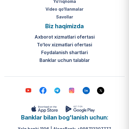
Yo‘riqnoma
Video qo‘llanmalar
Savollar
Biz haqimizda
Axborot xizmatlari ofertasi
To‘lov xizmatlari ofertasi
Foydalanish shartlari
Banklar uchun talablar
Banklar bilan bog'lanish uchun:
Xalq banki 1106 | AloqaBank: +998712307777