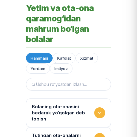
Yetim va ota-ona
qaramog‘idan
mahrum bo‘lgan
bolalar
Hammasi
Kafolat
Xizmat
Yordam
Imtiyoz
Bolaning ota-onasini
bedarak yo‘qolgan deb
topish
Hujjatlarni tiklash xizmati
Tutingan ota-onalarni