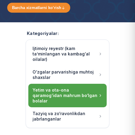
Barcha xizmatlarni ko‘rish
Kategoriyalar:
Ijtimoiy reyestr (kam
ta’minlangan va kambag‘al
oilalar)
O‘zgalar parvarishiga muhtoj
shaxslar
Yetim va ota-ona
qaramog‘idan mahrum bo‘lgan
bolalar
Tazyiq va zo‘ravonlikdan
jabrlanganlar