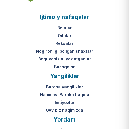
asosi nima?
jumladan, vasiylik, homiylik yoki
patronatdagi bolalar).
O‘zbekiston Respublikasi VMQ-893
Ijtimoiy nafaqalar
(1-ilova, 6-band "j" va "l" kichik
bandlari).
Ushbu xizmatning huquqiy
Bolalar
asosi nima?
Oilalar
O‘zbekiston Respublikasi VMQ-893
Keksalar
(1-ilova, 6-band "m" kichik bandi)
Nogironligi bo‘lgan shaxslar
hamda amaldagi imtiyozlar
Boquvchisini yo‘qotganlar
to‘g‘risidagi qonunchilik.
Boshqalar
Yangiliklar
Barcha yangiliklar
Hammasi Baraka haqida
Imtiyozlar
OAV biz haqimizda
Yordam