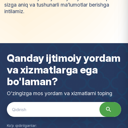
sizga aniq va tushunarli ma’lumotlar berishga
intilamiz.
I
m
t
i
y
o
z
Qanday ijtimoiy yordam
va xizmatlarga ega
bo'laman?
O'zingizga mos yordam va xizmatlarni toping
Search
for:
Ko‘p qidirilganlar: