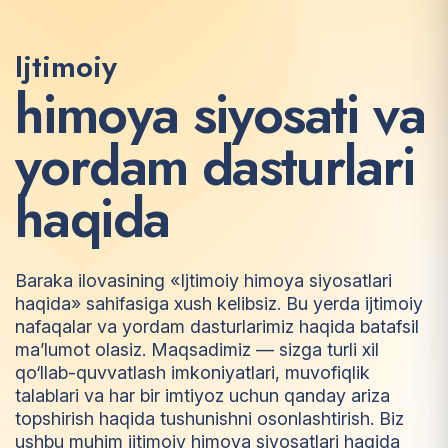
Ijtimoiy
h
i
m
o
y
a
s
i
y
o
s
a
t
i
v
a
y
o
r
d
a
m
d
a
s
t
u
r
l
a
r
i
h
a
q
i
d
a
Baraka ilovasining «Ijtimoiy himoya siyosatlari
haqida» sahifasiga xush kelibsiz. Bu yerda ijtimoiy
nafaqalar va yordam dasturlarimiz haqida batafsil
ma’lumot olasiz. Maqsadimiz — sizga turli xil
qo‘llab-quvvatlash imkoniyatlari, muvofiqlik
talablari va har bir imtiyoz uchun qanday ariza
topshirish haqida tushunishni osonlashtirish. Biz
ushbu muhim ijtimoiy himoya siyosatlari haqida