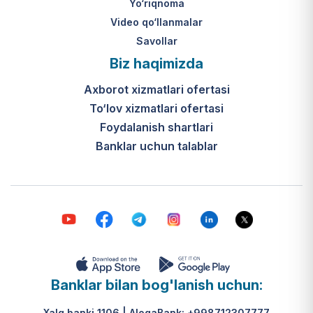
Yo‘riqnoma
Video qo‘llanmalar
Savollar
Biz haqimizda
Axborot xizmatlari ofertasi
To‘lov xizmatlari ofertasi
Foydalanish shartlari
Banklar uchun talablar
Banklar bilan bog'lanish uchun:
Xalq banki 1106 | AloqaBank: +998712307777