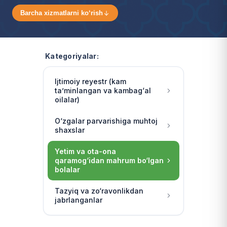
Barcha xizmatlarni ko‘rish
Kategoriyalar:
Ijtimoiy reyestr (kam
ta’minlangan va kambag‘al
oilalar)
O‘zgalar parvarishiga muhtoj
shaxslar
Yetim va ota-ona
qaramog‘idan mahrum bo‘lgan
bolalar
Tazyiq va zo‘ravonlikdan
jabrlanganlar