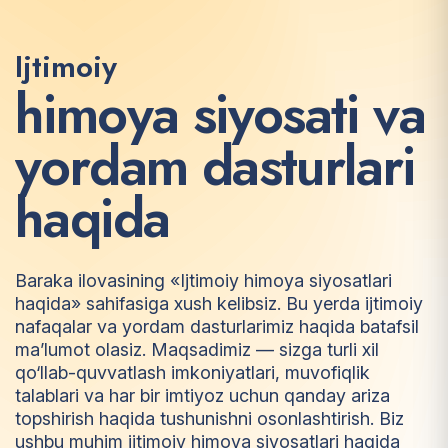
Ijtimoiy
h
i
m
o
y
a
s
i
y
o
s
a
t
i
v
a
y
o
r
d
a
m
d
a
s
t
u
r
l
a
r
i
h
a
q
i
d
a
Baraka ilovasining «Ijtimoiy himoya siyosatlari
haqida» sahifasiga xush kelibsiz. Bu yerda ijtimoiy
nafaqalar va yordam dasturlarimiz haqida batafsil
ma’lumot olasiz. Maqsadimiz — sizga turli xil
qo‘llab-quvvatlash imkoniyatlari, muvofiqlik
talablari va har bir imtiyoz uchun qanday ariza
topshirish haqida tushunishni osonlashtirish. Biz
ushbu muhim ijtimoiy himoya siyosatlari haqida