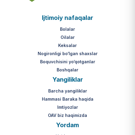
asosi nima?
jumladan, vasiylik, homiylik yoki
patronatdagi bolalar).
O‘zbekiston Respublikasi VMQ-893
Ijtimoiy nafaqalar
(1-ilova, 6-band "j" va "l" kichik
bandlari).
Ushbu xizmatning huquqiy
Bolalar
asosi nima?
Oilalar
O‘zbekiston Respublikasi VMQ-893
Keksalar
(1-ilova, 6-band "m" kichik bandi)
Nogironligi bo‘lgan shaxslar
hamda amaldagi imtiyozlar
Boquvchisini yo‘qotganlar
to‘g‘risidagi qonunchilik.
Boshqalar
Yangiliklar
Barcha yangiliklar
Hammasi Baraka haqida
Imtiyozlar
OAV biz haqimizda
Yordam