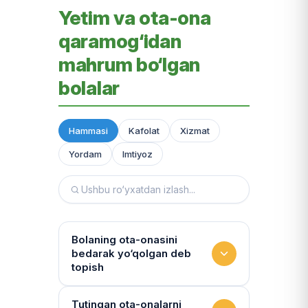
Yetim va ota-ona
qaramog‘idan
mahrum bo‘lgan
bolalar
Hammasi
Kafolat
Xizmat
Yordam
Imtiyoz
Bolaning ota-onasini
bedarak yo‘qolgan deb
topish
Hujjatlarni tiklash xizmati
Tutingan ota-onalarni