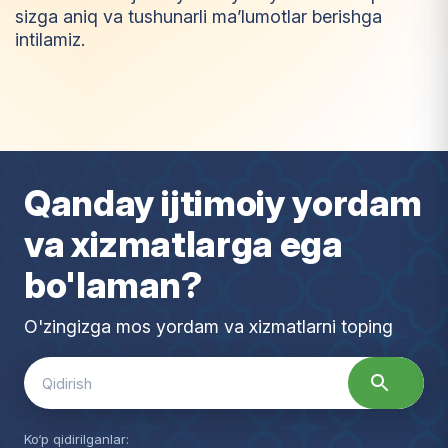
sizga aniq va tushunarli ma’lumotlar berishga
intilamiz.
I
m
t
i
y
o
z
Qanday ijtimoiy yordam
va xizmatlarga ega
bo'laman?
O'zingizga mos yordam va xizmatlarni toping
Search
for:
Ko‘p qidirilganlar: