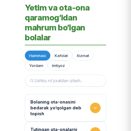
Yetim va ota-ona
qaramog‘idan
mahrum bo‘lgan
bolalar
Hammasi
Kafolat
Xizmat
Yordam
Imtiyoz
Bolaning ota-onasini
bedarak yo‘qolgan deb
topish
Hujjatlarni tiklash xizmati
Tutingan ota-onalarni