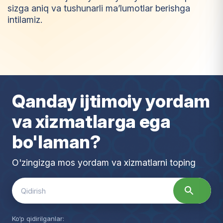
sizga aniq va tushunarli ma’lumotlar berishga
intilamiz.
I
m
t
i
y
o
z
Qanday ijtimoiy yordam
va xizmatlarga ega
bo'laman?
O'zingizga mos yordam va xizmatlarni toping
Search
for:
Ko‘p qidirilganlar: