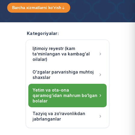
Barcha xizmatlarni ko‘rish
Kategoriyalar:
Ijtimoiy reyestr (kam
ta’minlangan va kambag‘al
oilalar)
O‘zgalar parvarishiga muhtoj
shaxslar
Yetim va ota-ona
qaramog‘idan mahrum bo‘lgan
bolalar
Tazyiq va zo‘ravonlikdan
jabrlanganlar