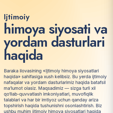
Ijtimoiy
h
i
m
o
y
a
s
i
y
o
s
a
t
i
v
a
y
o
r
d
a
m
d
a
s
t
u
r
l
a
r
i
h
a
q
i
d
a
Baraka ilovasining «Ijtimoiy himoya siyosatlari
haqida» sahifasiga xush kelibsiz. Bu yerda ijtimoiy
nafaqalar va yordam dasturlarimiz haqida batafsil
ma’lumot olasiz. Maqsadimiz — sizga turli xil
qo‘llab-quvvatlash imkoniyatlari, muvofiqlik
talablari va har bir imtiyoz uchun qanday ariza
topshirish haqida tushunishni osonlashtirish. Biz
ushbu muhim ijtimoiy himoya siyosatlari haqida