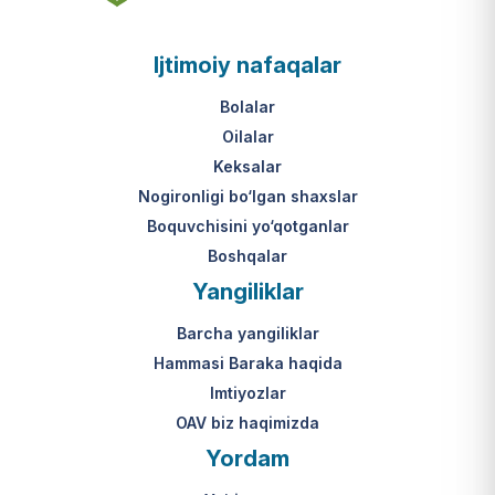
asosi nima?
jumladan, vasiylik, homiylik yoki
patronatdagi bolalar).
O‘zbekiston Respublikasi VMQ-893
Ijtimoiy nafaqalar
(1-ilova, 6-band "j" va "l" kichik
bandlari).
Ushbu xizmatning huquqiy
Bolalar
asosi nima?
Oilalar
O‘zbekiston Respublikasi VMQ-893
Keksalar
(1-ilova, 6-band "m" kichik bandi)
Nogironligi bo‘lgan shaxslar
hamda amaldagi imtiyozlar
Boquvchisini yo‘qotganlar
to‘g‘risidagi qonunchilik.
Boshqalar
Yangiliklar
Barcha yangiliklar
Hammasi Baraka haqida
Imtiyozlar
OAV biz haqimizda
Yordam