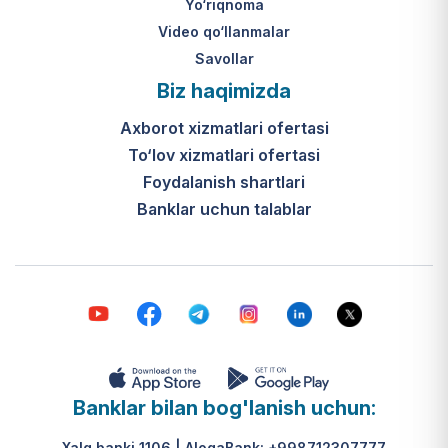
Yo‘riqnoma
Video qo‘llanmalar
Savollar
Biz haqimizda
Axborot xizmatlari ofertasi
To‘lov xizmatlari ofertasi
Foydalanish shartlari
Banklar uchun talablar
Banklar bilan bog'lanish uchun:
Xalq banki 1106 | AloqaBank: +998712307777