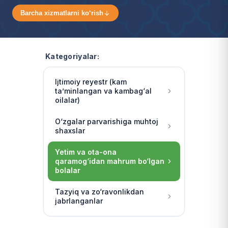
Barcha xizmatlarni ko‘rish
Kategoriyalar:
Ijtimoiy reyestr (kam
ta’minlangan va kambag‘al
oilalar)
O‘zgalar parvarishiga muhtoj
shaxslar
Yetim va ota-ona
qaramog‘idan mahrum bo‘lgan
bolalar
Tazyiq va zo‘ravonlikdan
jabrlanganlar