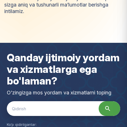
sizga aniq va tushunarli ma’lumotlar berishga
intilamiz.
I
m
t
i
y
o
z
Qanday ijtimoiy yordam
va xizmatlarga ega
bo'laman?
O'zingizga mos yordam va xizmatlarni toping
Search
for:
Ko‘p qidirilganlar: