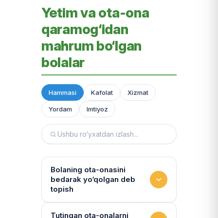
Yetim va ota-ona
qaramog‘idan
mahrum bo‘lgan
bolalar
Hammasi
Kafolat
Xizmat
Yordam
Imtiyoz
Bolaning ota-onasini
bedarak yo‘qolgan deb
topish
Hujjatlarni tiklash xizmati
Tutingan ota-onalarni