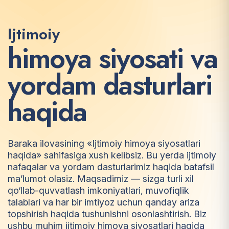
Ijtimoiy
h
i
m
o
y
a
s
i
y
o
s
a
t
i
v
a
y
o
r
d
a
m
d
a
s
t
u
r
l
a
r
i
h
a
q
i
d
a
Baraka ilovasining «Ijtimoiy himoya siyosatlari
haqida» sahifasiga xush kelibsiz. Bu yerda ijtimoiy
nafaqalar va yordam dasturlarimiz haqida batafsil
ma’lumot olasiz. Maqsadimiz — sizga turli xil
qo‘llab-quvvatlash imkoniyatlari, muvofiqlik
talablari va har bir imtiyoz uchun qanday ariza
topshirish haqida tushunishni osonlashtirish. Biz
ushbu muhim ijtimoiy himoya siyosatlari haqida