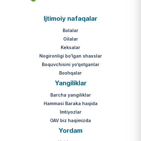
asosi nima?
jumladan, vasiylik, homiylik yoki
patronatdagi bolalar).
O‘zbekiston Respublikasi VMQ-893
Ijtimoiy nafaqalar
(1-ilova, 6-band "j" va "l" kichik
bandlari).
Ushbu xizmatning huquqiy
Bolalar
asosi nima?
Oilalar
O‘zbekiston Respublikasi VMQ-893
Keksalar
(1-ilova, 6-band "m" kichik bandi)
Nogironligi bo‘lgan shaxslar
hamda amaldagi imtiyozlar
Boquvchisini yo‘qotganlar
to‘g‘risidagi qonunchilik.
Boshqalar
Yangiliklar
Barcha yangiliklar
Hammasi Baraka haqida
Imtiyozlar
OAV biz haqimizda
Yordam