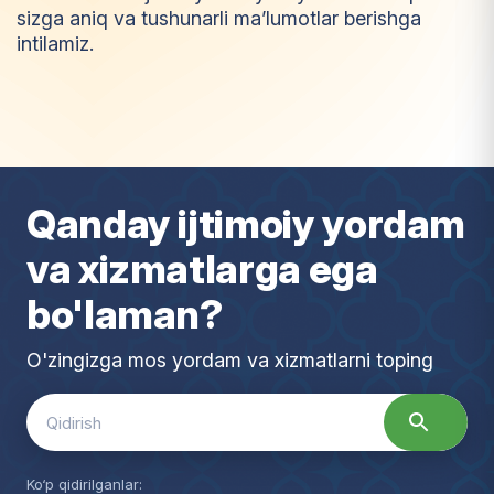
sizga aniq va tushunarli ma’lumotlar berishga
intilamiz.
I
m
t
i
y
o
z
Qanday ijtimoiy yordam
va xizmatlarga ega
bo'laman?
O'zingizga mos yordam va xizmatlarni toping
Search
for:
Ko‘p qidirilganlar: