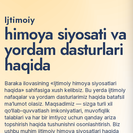
Ijtimoiy
h
i
m
o
y
a
s
i
y
o
s
a
t
i
v
a
y
o
r
d
a
m
d
a
s
t
u
r
l
a
r
i
h
a
q
i
d
a
Baraka ilovasining «Ijtimoiy himoya siyosatlari
haqida» sahifasiga xush kelibsiz. Bu yerda ijtimoiy
nafaqalar va yordam dasturlarimiz haqida batafsil
ma’lumot olasiz. Maqsadimiz — sizga turli xil
qo‘llab-quvvatlash imkoniyatlari, muvofiqlik
talablari va har bir imtiyoz uchun qanday ariza
topshirish haqida tushunishni osonlashtirish. Biz
ushbu muhim ijtimoiy himoya siyosatlari haqida