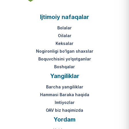
asosi nima?
jumladan, vasiylik, homiylik yoki
patronatdagi bolalar).
O‘zbekiston Respublikasi VMQ-893
Ijtimoiy nafaqalar
(1-ilova, 6-band "j" va "l" kichik
bandlari).
Ushbu xizmatning huquqiy
Bolalar
asosi nima?
Oilalar
O‘zbekiston Respublikasi VMQ-893
Keksalar
(1-ilova, 6-band "m" kichik bandi)
Nogironligi bo‘lgan shaxslar
hamda amaldagi imtiyozlar
Boquvchisini yo‘qotganlar
to‘g‘risidagi qonunchilik.
Boshqalar
Yangiliklar
Barcha yangiliklar
Hammasi Baraka haqida
Imtiyozlar
OAV biz haqimizda
Yordam