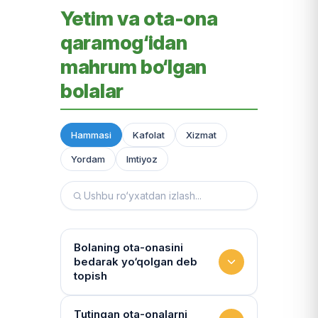
Yetim va ota-ona
qaramog‘idan
mahrum bo‘lgan
bolalar
Hammasi
Kafolat
Xizmat
Yordam
Imtiyoz
Bolaning ota-onasini
bedarak yo‘qolgan deb
topish
Hujjatlarni tiklash xizmati
Tutingan ota-onalarni