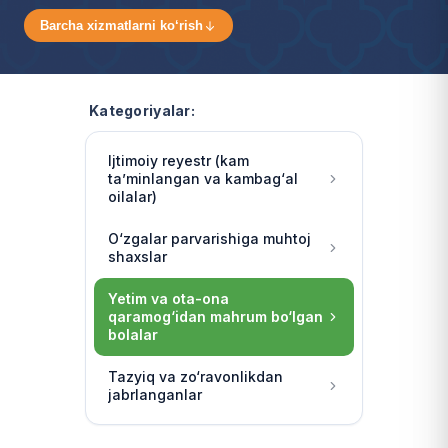
Barcha xizmatlarni ko‘rish
Kategoriyalar:
Ijtimoiy reyestr (kam
ta’minlangan va kambag‘al
oilalar)
O‘zgalar parvarishiga muhtoj
shaxslar
Yetim va ota-ona
qaramog‘idan mahrum bo‘lgan
bolalar
Tazyiq va zo‘ravonlikdan
jabrlanganlar