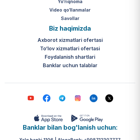
Yo‘riqnoma
Video qo‘llanmalar
Savollar
Biz haqimizda
Axborot xizmatlari ofertasi
To‘lov xizmatlari ofertasi
Foydalanish shartlari
Banklar uchun talablar
Banklar bilan bog'lanish uchun:
Xalq banki 1106 | AloqaBank: +998712307777