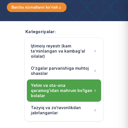
Barcha xizmatlarni ko‘rish
Kategoriyalar:
Ijtimoiy reyestr (kam
ta’minlangan va kambag‘al
oilalar)
O‘zgalar parvarishiga muhtoj
shaxslar
Yetim va ota-ona
qaramog‘idan mahrum bo‘lgan
bolalar
Tazyiq va zo‘ravonlikdan
jabrlanganlar