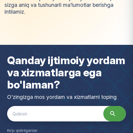
sizga aniq va tushunarli ma’lumotlar berishga
intilamiz.
I
m
t
i
y
o
z
Qanday ijtimoiy yordam
va xizmatlarga ega
bo'laman?
O'zingizga mos yordam va xizmatlarni toping
Search
for:
Ko‘p qidirilganlar: