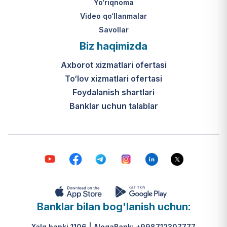
Yo‘riqnoma
Video qo‘llanmalar
Savollar
Biz haqimizda
Axborot xizmatlari ofertasi
To‘lov xizmatlari ofertasi
Foydalanish shartlari
Banklar uchun talablar
Banklar bilan bog'lanish uchun:
Xalq banki 1106 | AloqaBank: +998712307777