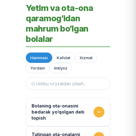
Yetim va ota-ona
qaramog‘idan
mahrum bo‘lgan
bolalar
Hammasi
Kafolat
Xizmat
Yordam
Imtiyoz
Bolaning ota-onasini
bedarak yo‘qolgan deb
topish
Hujjatlarni tiklash xizmati
Tutingan ota-onalarni