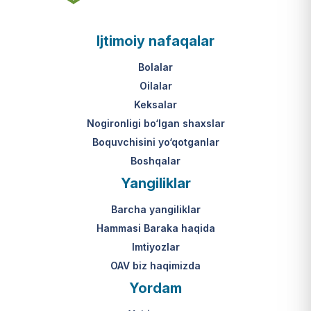
asosi nima?
jumladan, vasiylik, homiylik yoki
patronatdagi bolalar).
O‘zbekiston Respublikasi VMQ-893
Ijtimoiy nafaqalar
(1-ilova, 6-band "j" va "l" kichik
bandlari).
Ushbu xizmatning huquqiy
Bolalar
asosi nima?
Oilalar
O‘zbekiston Respublikasi VMQ-893
Keksalar
(1-ilova, 6-band "m" kichik bandi)
Nogironligi bo‘lgan shaxslar
hamda amaldagi imtiyozlar
Boquvchisini yo‘qotganlar
to‘g‘risidagi qonunchilik.
Boshqalar
Yangiliklar
Barcha yangiliklar
Hammasi Baraka haqida
Imtiyozlar
OAV biz haqimizda
Yordam