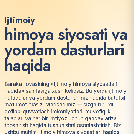
Ijtimoiy
h
i
m
o
y
a
s
i
y
o
s
a
t
i
v
a
y
o
r
d
a
m
d
a
s
t
u
r
l
a
r
i
h
a
q
i
d
a
Baraka ilovasining «Ijtimoiy himoya siyosatlari
haqida» sahifasiga xush kelibsiz. Bu yerda ijtimoiy
nafaqalar va yordam dasturlarimiz haqida batafsil
ma’lumot olasiz. Maqsadimiz — sizga turli xil
qo‘llab-quvvatlash imkoniyatlari, muvofiqlik
talablari va har bir imtiyoz uchun qanday ariza
topshirish haqida tushunishni osonlashtirish. Biz
ushbu muhim ijtimoiy himoya siyosatlari haqida