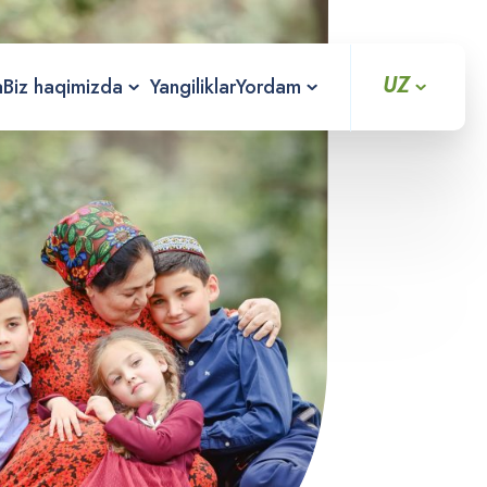
UZ
a
Biz haqimizda
Yangiliklar
Yordam