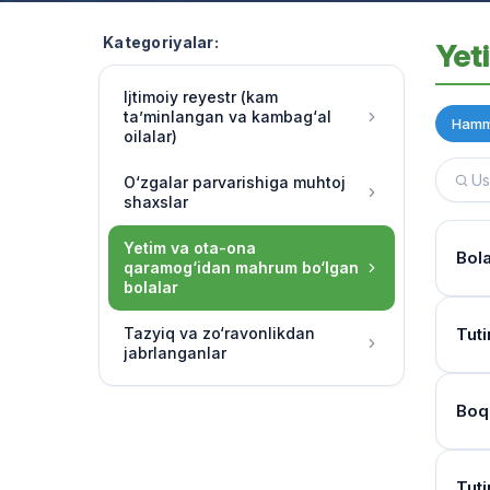
Kategoriyalar:
Yet
Ijtimoiy reyestr (kam
ta’minlangan va kambag‘al
Hamm
oilalar)
O‘zgalar parvarishiga muhtoj
shaxslar
Yetim va ota-ona
Bol
qaramog‘idan mahrum bo‘lgan
bolalar
Hujj
Tazyiq va zo‘ravonlikdan
Tuti
jabrlanganlar
Ha, 
chora
Kur
Boq
O‘qu
Bola
soatl
Mur
Birin
Tuti