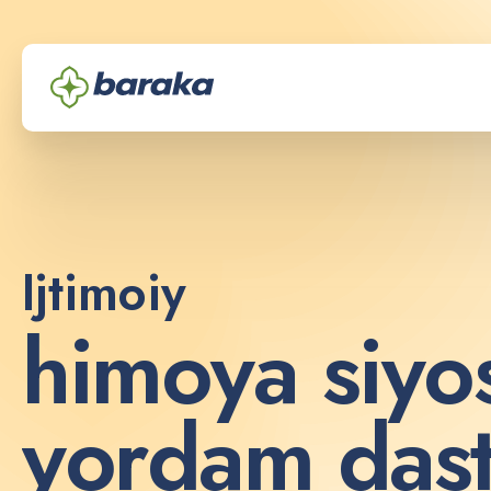
Ijtimoiy
h
i
m
o
y
a
s
i
y
o
y
o
r
d
a
m
d
a
s