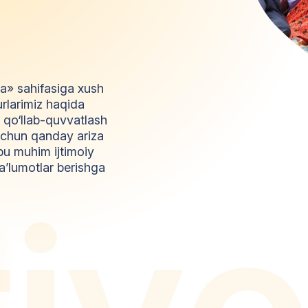
da» sahifasiga xush
urlarimiz haqida
l qo‘llab-quvvatlash
z uchun qanday ariza
bu muhim ijtimoiy
a’lumotlar berishga
t
i
y