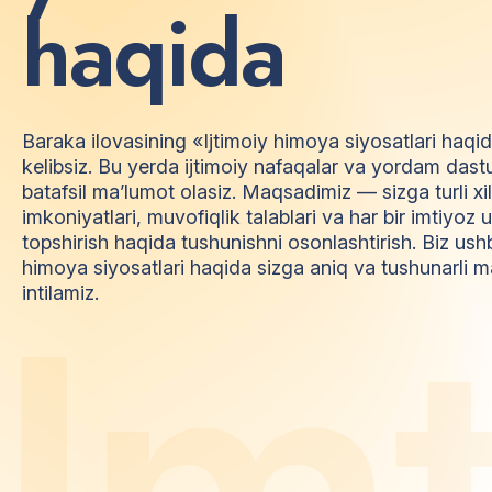
h
a
q
i
d
a
Baraka ilovasining «Ijtimoiy himoya siyosatlari haqi
kelibsiz. Bu yerda ijtimoiy nafaqalar va yordam dast
batafsil ma’lumot olasiz. Maqsadimiz — sizga turli xi
imkoniyatlari, muvofiqlik talablari va har bir imtiyo
topshirish haqida tushunishni osonlashtirish. Biz ush
himoya siyosatlari haqida sizga aniq va tushunarli m
I
m
intilamiz.