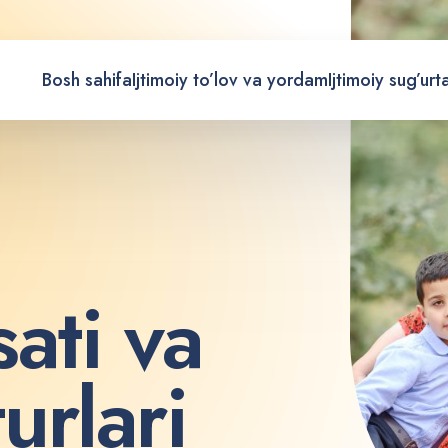
Bosh sahifa
Ijtimoiy to’lov va yordam
Ijtimoiy sug’urt
s
a
t
i
v
a
t
u
r
l
a
r
i