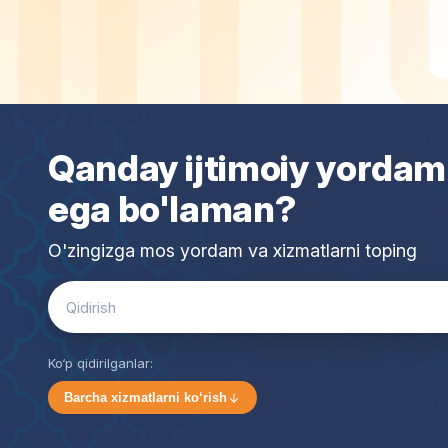
Qanday ijtimoiy yordam
ega bo'laman?
O'zingizga mos yordam va xizmatlarni toping
Search
for:
Ko‘p qidirilganlar:
Barcha xizmatlarni ko‘rish