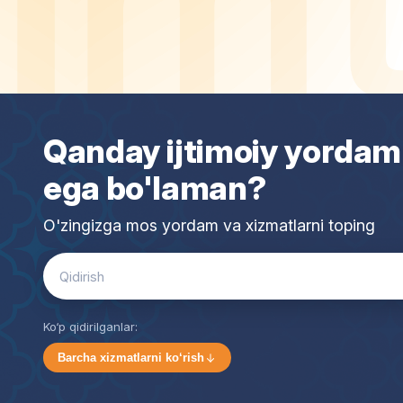
Qanday ijtimoiy yordam
ega bo'laman?
O'zingizga mos yordam va xizmatlarni toping
Search
for:
Ko‘p qidirilganlar:
Barcha xizmatlarni ko‘rish