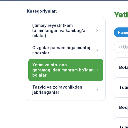
Kategoriyalar:
Yet
Ijtimoiy reyestr (kam
ta’minlangan va kambag‘al
Hamm
oilalar)
O‘zgalar parvarishiga muhtoj
shaxslar
Yetim va ota-ona
Bol
qaramog‘idan mahrum bo‘lgan
bolalar
Hujj
Tazyiq va zo‘ravonlikdan
Tuti
jabrlanganlar
Ha, 
chora
Kur
Boq
O‘qu
Bola
soatl
Mur
Birin
Tuti