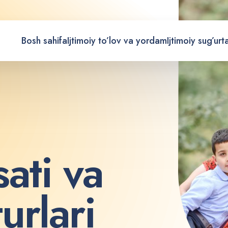
Bosh sahifa
Ijtimoiy to’lov va yordam
Ijtimoiy sug’urt
s
a
t
i
v
a
t
u
r
l
a
r
i