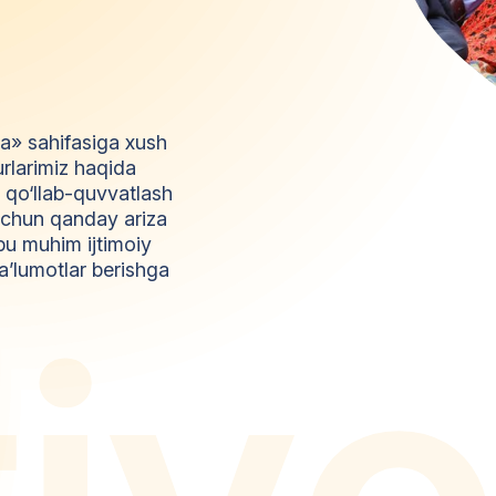
da» sahifasiga xush
urlarimiz haqida
l qo‘llab-quvvatlash
z uchun qanday ariza
bu muhim ijtimoiy
a’lumotlar berishga
t
i
y