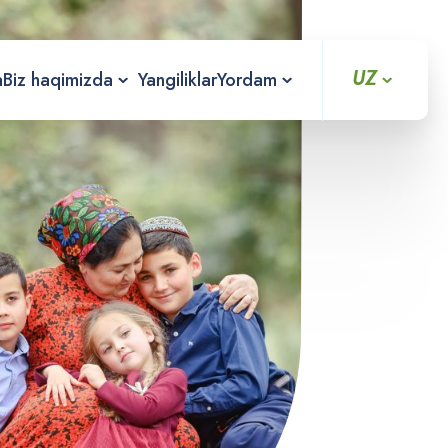
UZ
a
Biz haqimizda
Yangiliklar
Yordam