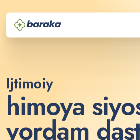
Ijtimoiy
h
i
m
o
y
a
s
i
y
o
y
o
r
d
a
m
d
a
s