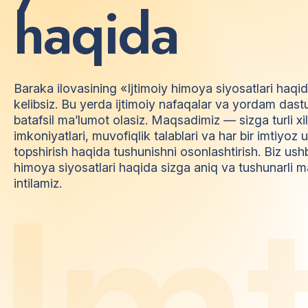
h
a
q
i
d
a
Baraka ilovasining «Ijtimoiy himoya siyosatlari haqi
kelibsiz. Bu yerda ijtimoiy nafaqalar va yordam dast
batafsil ma’lumot olasiz. Maqsadimiz — sizga turli xi
imkoniyatlari, muvofiqlik talablari va har bir imtiyo
topshirish haqida tushunishni osonlashtirish. Biz ush
himoya siyosatlari haqida sizga aniq va tushunarli m
I
m
intilamiz.