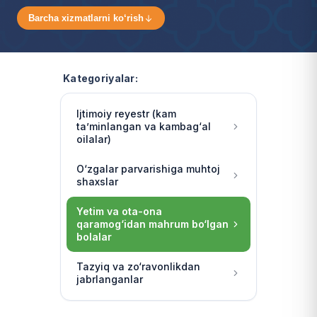
Barcha xizmatlarni ko‘rish
Kategoriyalar:
Ijtimoiy reyestr (kam
ta’minlangan va kambag‘al
oilalar)
O‘zgalar parvarishiga muhtoj
shaxslar
Yetim va ota-ona
qaramog‘idan mahrum bo‘lgan
bolalar
Tazyiq va zo‘ravonlikdan
jabrlanganlar