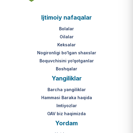
asosi nima?
jumladan, vasiylik, homiylik yoki
patronatdagi bolalar).
O‘zbekiston Respublikasi VMQ-893
Ijtimoiy nafaqalar
(1-ilova, 6-band "j" va "l" kichik
bandlari).
Ushbu xizmatning huquqiy
Bolalar
asosi nima?
Oilalar
O‘zbekiston Respublikasi VMQ-893
Keksalar
(1-ilova, 6-band "m" kichik bandi)
Nogironligi bo‘lgan shaxslar
hamda amaldagi imtiyozlar
Boquvchisini yo‘qotganlar
to‘g‘risidagi qonunchilik.
Boshqalar
Yangiliklar
Barcha yangiliklar
Hammasi Baraka haqida
Imtiyozlar
OAV biz haqimizda
Yordam