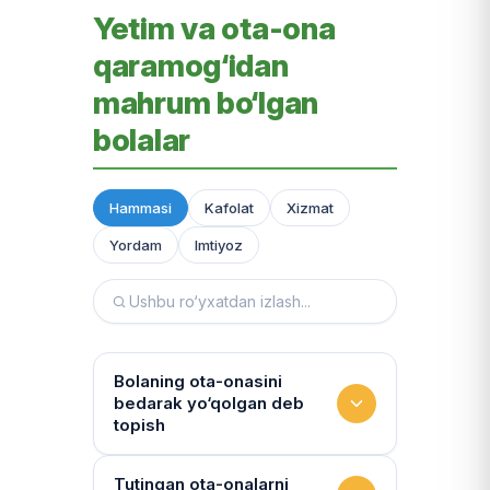
Yetim va ota-ona
qaramog‘idan
mahrum bo‘lgan
bolalar
Hammasi
Kafolat
Xizmat
Yordam
Imtiyoz
Bolaning ota-onasini
bedarak yo‘qolgan deb
topish
Hujjatlarni tiklash xizmati
Tutingan ota-onalarni