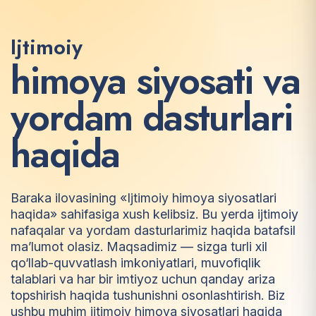
Ijtimoiy
h
i
m
o
y
a
s
i
y
o
s
a
t
i
v
a
y
o
r
d
a
m
d
a
s
t
u
r
l
a
r
i
h
a
q
i
d
a
Baraka ilovasining «Ijtimoiy himoya siyosatlari
haqida» sahifasiga xush kelibsiz. Bu yerda ijtimoiy
nafaqalar va yordam dasturlarimiz haqida batafsil
ma’lumot olasiz. Maqsadimiz — sizga turli xil
qo‘llab-quvvatlash imkoniyatlari, muvofiqlik
talablari va har bir imtiyoz uchun qanday ariza
topshirish haqida tushunishni osonlashtirish. Biz
ushbu muhim ijtimoiy himoya siyosatlari haqida