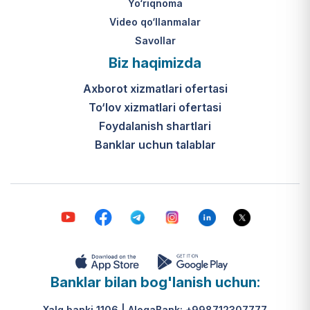
Yo‘riqnoma
Video qo‘llanmalar
Savollar
Biz haqimizda
Axborot xizmatlari ofertasi
To‘lov xizmatlari ofertasi
Foydalanish shartlari
Banklar uchun talablar
Banklar bilan bog'lanish uchun:
Xalq banki 1106 | AloqaBank: +998712307777