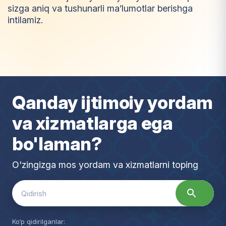
sizga aniq va tushunarli ma’lumotlar berishga
intilamiz.
I
m
t
i
y
o
z
Qanday ijtimoiy yordam
va xizmatlarga ega
bo'laman?
O'zingizga mos yordam va xizmatlarni toping
Search
for:
Ko‘p qidirilganlar: