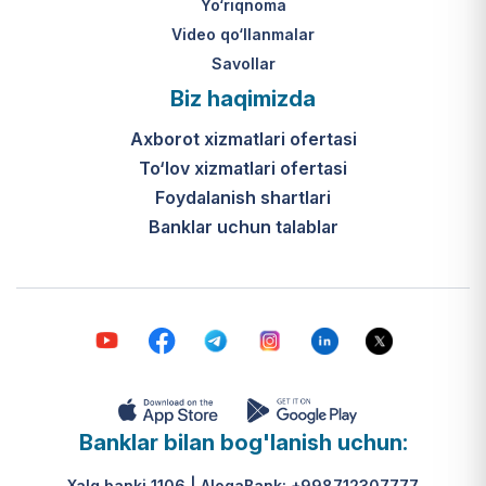
Yo‘riqnoma
Video qo‘llanmalar
Savollar
Biz haqimizda
Axborot xizmatlari ofertasi
To‘lov xizmatlari ofertasi
Foydalanish shartlari
Banklar uchun talablar
Banklar bilan bog'lanish uchun:
Xalq banki 1106 | AloqaBank: +998712307777