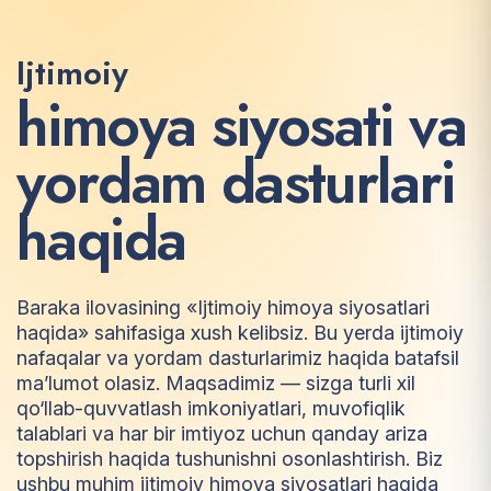
Ijtimoiy
h
i
m
o
y
a
s
i
y
o
s
a
t
i
v
a
y
o
r
d
a
m
d
a
s
t
u
r
l
a
r
i
h
a
q
i
d
a
Baraka ilovasining «Ijtimoiy himoya siyosatlari
haqida» sahifasiga xush kelibsiz. Bu yerda ijtimoiy
nafaqalar va yordam dasturlarimiz haqida batafsil
ma’lumot olasiz. Maqsadimiz — sizga turli xil
qo‘llab-quvvatlash imkoniyatlari, muvofiqlik
talablari va har bir imtiyoz uchun qanday ariza
topshirish haqida tushunishni osonlashtirish. Biz
ushbu muhim ijtimoiy himoya siyosatlari haqida