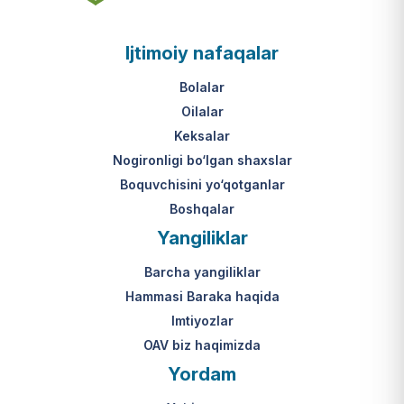
asosi nima?
jumladan, vasiylik, homiylik yoki
patronatdagi bolalar).
O‘zbekiston Respublikasi VMQ-893
Ijtimoiy nafaqalar
(1-ilova, 6-band "j" va "l" kichik
bandlari).
Ushbu xizmatning huquqiy
Bolalar
asosi nima?
Oilalar
O‘zbekiston Respublikasi VMQ-893
Keksalar
(1-ilova, 6-band "m" kichik bandi)
Nogironligi bo‘lgan shaxslar
hamda amaldagi imtiyozlar
Boquvchisini yo‘qotganlar
to‘g‘risidagi qonunchilik.
Boshqalar
Yangiliklar
Barcha yangiliklar
Hammasi Baraka haqida
Imtiyozlar
OAV biz haqimizda
Yordam