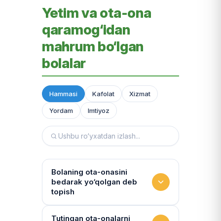
Yetim va ota-ona
qaramog‘idan
mahrum bo‘lgan
bolalar
Hammasi
Kafolat
Xizmat
Yordam
Imtiyoz
Bolaning ota-onasini
bedarak yo‘qolgan deb
topish
Hujjatlarni tiklash xizmati
Tutingan ota-onalarni