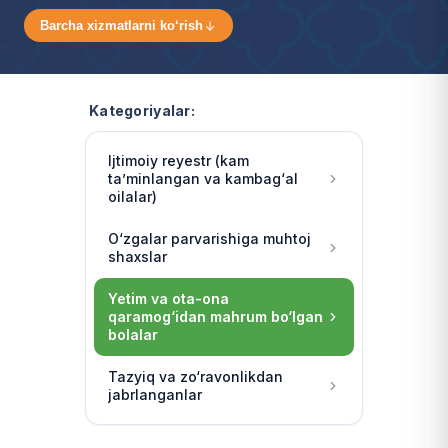
Barcha xizmatlarni ko‘rish
Kategoriyalar:
Ijtimoiy reyestr (kam
ta’minlangan va kambag‘al
oilalar)
O‘zgalar parvarishiga muhtoj
shaxslar
Yetim va ota-ona
qaramog‘idan mahrum bo‘lgan
bolalar
Tazyiq va zo‘ravonlikdan
jabrlanganlar