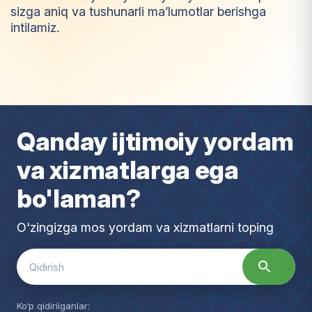
sizga aniq va tushunarli ma’lumotlar berishga
intilamiz.
I
m
t
i
y
o
z
Qanday ijtimoiy yordam
va xizmatlarga ega
bo'laman?
O'zingizga mos yordam va xizmatlarni toping
Search
for:
Ko‘p qidirilganlar: