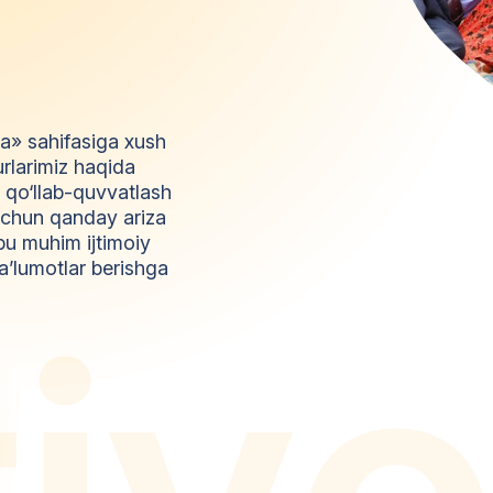
da» sahifasiga xush
urlarimiz haqida
l qo‘llab-quvvatlash
z uchun qanday ariza
bu muhim ijtimoiy
a’lumotlar berishga
t
i
y