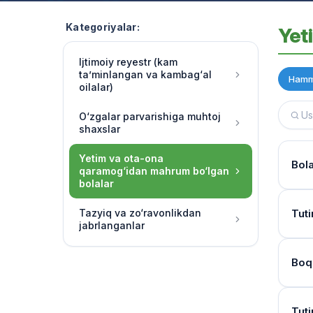
Kategoriyalar:
Yet
Ijtimoiy reyestr (kam
ta’minlangan va kambag‘al
Hamm
oilalar)
O‘zgalar parvarishiga muhtoj
shaxslar
Yetim va ota-ona
Bol
qaramog‘idan mahrum bo‘lgan
bolalar
Hujj
Tazyiq va zo‘ravonlikdan
Tuti
jabrlanganlar
Ha, 
chora
Kur
Boq
O‘qu
Bola
soatl
Mur
Birin
Tuti