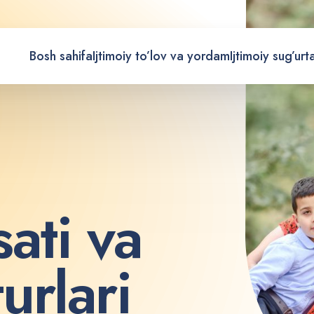
Bosh sahifa
Ijtimoiy to’lov va yordam
Ijtimoiy sug’urt
s
a
t
i
v
a
t
u
r
l
a
r
i