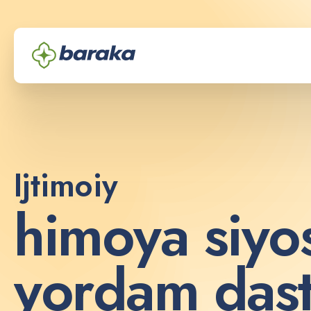
Ijtimoiy
h
i
m
o
y
a
s
i
y
o
y
o
r
d
a
m
d
a
s