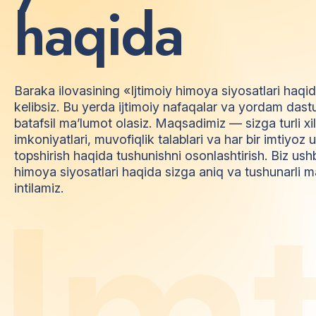
h
a
q
i
d
a
Baraka ilovasining «Ijtimoiy himoya siyosatlari haqi
kelibsiz. Bu yerda ijtimoiy nafaqalar va yordam dast
batafsil ma’lumot olasiz. Maqsadimiz — sizga turli xi
imkoniyatlari, muvofiqlik talablari va har bir imtiyo
topshirish haqida tushunishni osonlashtirish. Biz ush
himoya siyosatlari haqida sizga aniq va tushunarli m
I
m
intilamiz.