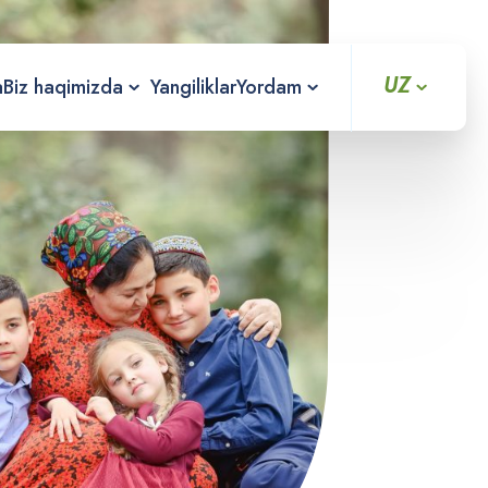
UZ
a
Biz haqimizda
Yangiliklar
Yordam