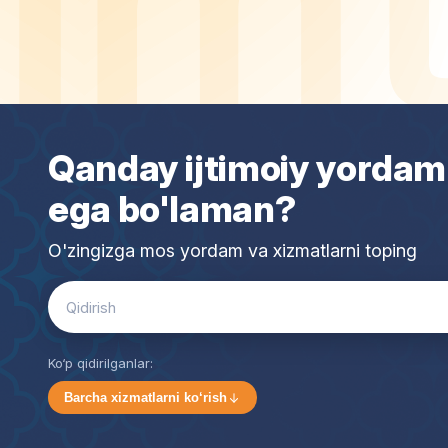
Qanday ijtimoiy yordam
ega bo'laman?
O'zingizga mos yordam va xizmatlarni toping
Search
for:
Ko‘p qidirilganlar:
Barcha xizmatlarni ko‘rish