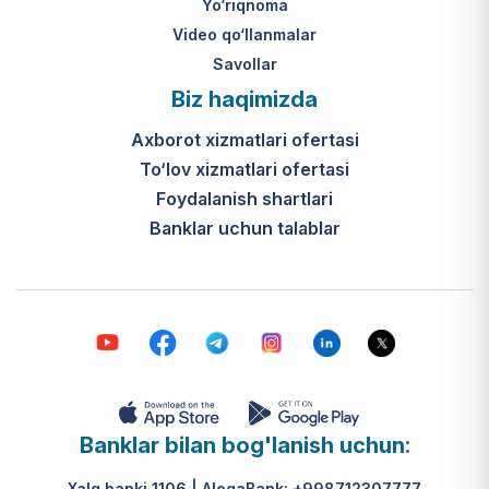
Yo‘riqnoma
Video qo‘llanmalar
Savollar
Biz haqimizda
Axborot xizmatlari ofertasi
To‘lov xizmatlari ofertasi
Foydalanish shartlari
Banklar uchun talablar
Banklar bilan bog'lanish uchun:
Xalq banki 1106 | AloqaBank: +998712307777