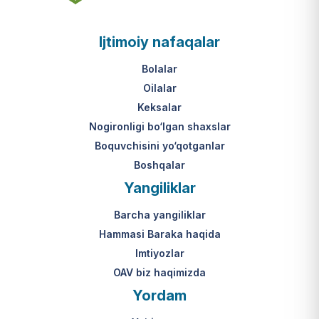
asosi nima?
jumladan, vasiylik, homiylik yoki
patronatdagi bolalar).
O‘zbekiston Respublikasi VMQ-893
Ijtimoiy nafaqalar
(1-ilova, 6-band "j" va "l" kichik
bandlari).
Ushbu xizmatning huquqiy
Bolalar
asosi nima?
Oilalar
O‘zbekiston Respublikasi VMQ-893
Keksalar
(1-ilova, 6-band "m" kichik bandi)
Nogironligi bo‘lgan shaxslar
hamda amaldagi imtiyozlar
Boquvchisini yo‘qotganlar
to‘g‘risidagi qonunchilik.
Boshqalar
Yangiliklar
Barcha yangiliklar
Hammasi Baraka haqida
Imtiyozlar
OAV biz haqimizda
Yordam