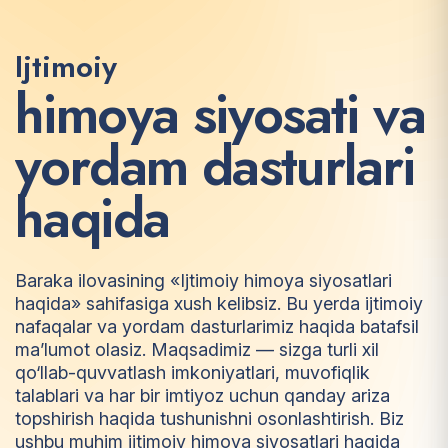
Ijtimoiy
h
i
m
o
y
a
s
i
y
o
s
a
t
i
v
a
y
o
r
d
a
m
d
a
s
t
u
r
l
a
r
i
h
a
q
i
d
a
Baraka ilovasining «Ijtimoiy himoya siyosatlari
haqida» sahifasiga xush kelibsiz. Bu yerda ijtimoiy
nafaqalar va yordam dasturlarimiz haqida batafsil
ma’lumot olasiz. Maqsadimiz — sizga turli xil
qo‘llab-quvvatlash imkoniyatlari, muvofiqlik
talablari va har bir imtiyoz uchun qanday ariza
topshirish haqida tushunishni osonlashtirish. Biz
ushbu muhim ijtimoiy himoya siyosatlari haqida