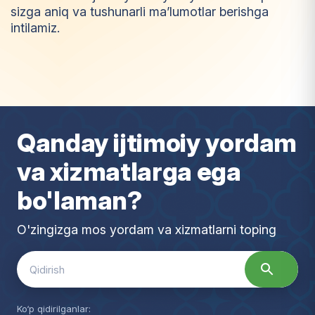
sizga aniq va tushunarli ma’lumotlar berishga
intilamiz.
I
m
t
i
y
o
z
Qanday ijtimoiy yordam
va xizmatlarga ega
bo'laman?
O'zingizga mos yordam va xizmatlarni toping
Search
for:
Ko‘p qidirilganlar: