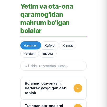
Yetim va ota-ona
qaramog‘idan
mahrum bo‘lgan
bolalar
Hammasi
Kafolat
Xizmat
Yordam
Imtiyoz
Bolaning ota-onasini
bedarak yo‘qolgan deb
topish
Hujjatlarni tiklash xizmati
Tutingan ota-onalarni