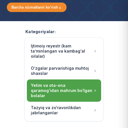
Barcha xizmatlarni ko‘rish
Kategoriyalar:
Ijtimoiy reyestr (kam
ta’minlangan va kambag‘al
oilalar)
O‘zgalar parvarishiga muhtoj
shaxslar
Yetim va ota-ona
qaramog‘idan mahrum bo‘lgan
bolalar
Tazyiq va zo‘ravonlikdan
jabrlanganlar