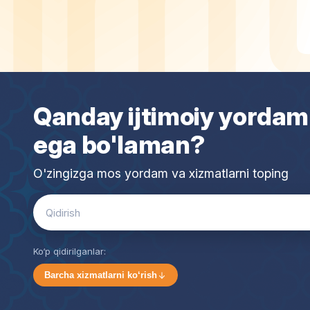
Qanday ijtimoiy yordam
ega bo'laman?
O'zingizga mos yordam va xizmatlarni toping
Search
for:
Ko‘p qidirilganlar:
Barcha xizmatlarni ko‘rish