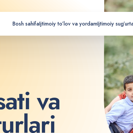
Bosh sahifa
Ijtimoiy to’lov va yordam
Ijtimoiy sug’urt
s
a
t
i
v
a
t
u
r
l
a
r
i