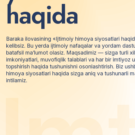
h
a
q
i
d
a
Baraka ilovasining «Ijtimoiy himoya siyosatlari haqi
kelibsiz. Bu yerda ijtimoiy nafaqalar va yordam dast
batafsil ma’lumot olasiz. Maqsadimiz — sizga turli xi
imkoniyatlari, muvofiqlik talablari va har bir imtiyo
topshirish haqida tushunishni osonlashtirish. Biz ush
himoya siyosatlari haqida sizga aniq va tushunarli m
I
m
intilamiz.