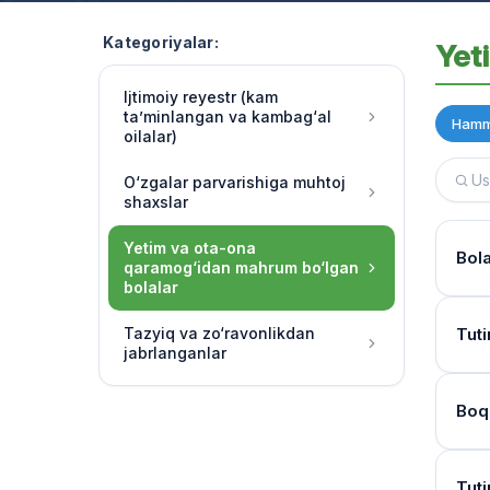
Kategoriyalar:
Yet
Ijtimoiy reyestr (kam
ta’minlangan va kambag‘al
Hamm
oilalar)
O‘zgalar parvarishiga muhtoj
shaxslar
Yetim va ota-ona
Bol
qaramog‘idan mahrum bo‘lgan
bolalar
Hujj
Tazyiq va zo‘ravonlikdan
Tuti
jabrlanganlar
Ha, 
chora
Kur
Boq
O‘qu
Bola
soatl
Mur
Birin
Tuti