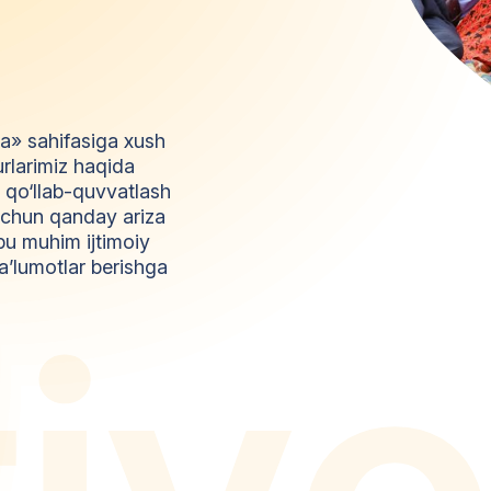
da» sahifasiga xush
urlarimiz haqida
l qo‘llab-quvvatlash
z uchun qanday ariza
bu muhim ijtimoiy
a’lumotlar berishga
t
i
y