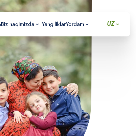
UZ
a
Biz haqimizda
Yangiliklar
Yordam