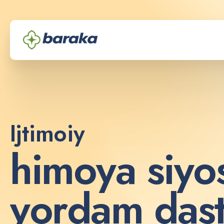
Ijtimoiy
h
i
m
o
y
a
s
i
y
o
y
o
r
d
a
m
d
a
s