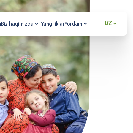
UZ
a
Biz haqimizda
Yangiliklar
Yordam