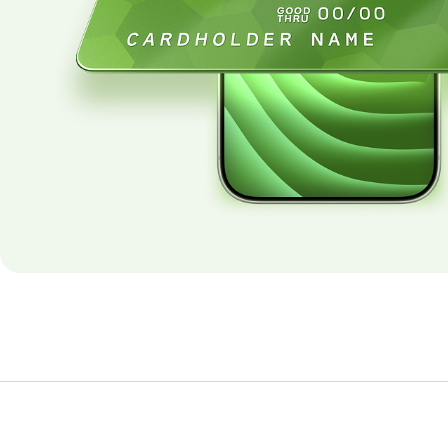
Ush
Qays
O‘zb
O‘zb
"Ins
bosh
Hujj
Yo‘q
Xiz
O‘zb