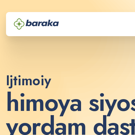
Ijtimoiy
h
i
m
o
y
a
s
i
y
o
y
o
r
d
a
m
d
a
s