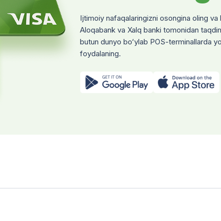
bu xizmatning huquqiy asosi nima?
i organlar hujjatlarni tiklab beradi?
ekiston Respublikasi Vazirlar Mahkamasining 2024-yil 11-martdagi 12
Ijtimoiy nafaqalaringizni osongina oling v
ekiston Respublikasi Vazirlar Mahkamasining 2024-yil 31-maydagi 31
on" markazi so‘rovi bilan Ichki ishlar organlari (pasport/ID-karta) va A
Aloqabank va Xalq banki tomonidan taqdim
qalar) shug‘ullanadi.
butun dunyo boʻylab POS-terminallarda yok
foydalaning.
atlarni tiklash uchun pul to’lanadimi?
. 44-bandga ko‘ra, pasport yoki ID-kartalarni tiklashda davlat boji und
matning huquqiy asosi
ekiston Respublikasi Vazirlar Mahkamasining 2024-yil 11-martdagi 12