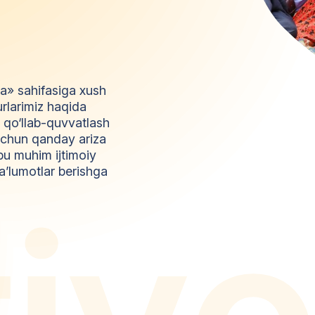
da» sahifasiga xush
urlarimiz haqida
l qo‘llab-quvvatlash
z uchun qanday ariza
bu muhim ijtimoiy
a’lumotlar berishga
t
i
y