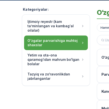
Kategoriyalar:
O‘z
Ijtimoiy reyestr (kam
ta’minlangan va kambag‘al
Hamm
oilalar)
O‘zgalar parvarishiga muhtoj
shaxslar
Yetim va ota-ona
O‘zg
qaramog‘idan mahrum bo‘lgan
bolalar
Yash
Tazyiq va zo‘ravonlikdan
Par
jabrlanganlar
Multi
o‘rg
Dal
Kun
Shax
Moni
turi
Qays
Reye
Mob