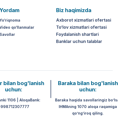
Yordam
Biz haqimizda
Axborot xizmatlari ofertasi
Yo‘riqnoma
To‘lov xizmatlari ofertasi
Video qo‘llanmalar
Foydalanish shartlari
Savollar
Banklar uchun talablar
r bilan bog'lanish
Baraka bilan bog'lanish
uchun:
uchun:
anki 1106 | AloqaBank:
Baraka haqida savollaringiz bo’ls
+998712307777
IHMAning 1070 aloqa raqamiga
qo’ng’iroq qiling.