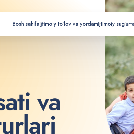
Bosh sahifa
Ijtimoiy to’lov va yordam
Ijtimoiy sug’urt
s
a
t
i
v
a
t
u
r
l
a
r
i