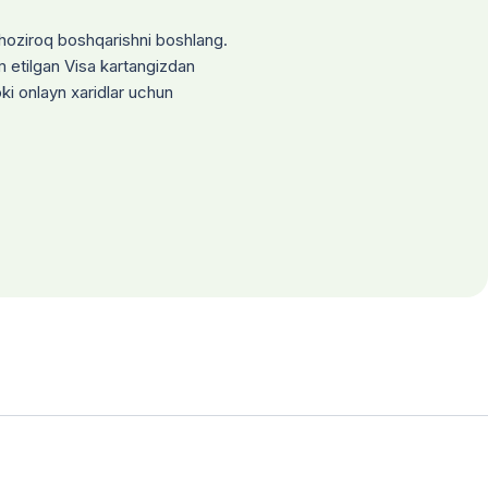
3-son qarori bilan tasdiqlangan Ma’muriy reglament.
a hoziroq boshqarishni boshlang.
6-son qarori.
dliya bo‘limlari (tug‘ilganlik guvohnomasi va
 etilgan Visa kartangizdan
i onlayn xaridlar uchun
irilmaydi.
3-son qarori bilan tasdiqlangan Ma’muriy reglament.