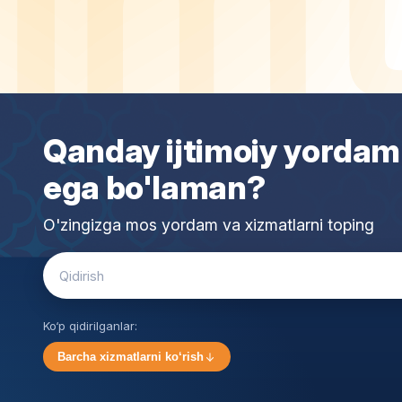
Qanday ijtimoiy yordam
ega bo'laman?
O'zingizga mos yordam va xizmatlarni toping
Search
for:
Ko‘p qidirilganlar:
Barcha xizmatlarni ko‘rish