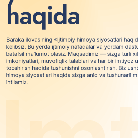
h
a
q
i
d
a
Baraka ilovasining «Ijtimoiy himoya siyosatlari haqi
kelibsiz. Bu yerda ijtimoiy nafaqalar va yordam dast
batafsil ma’lumot olasiz. Maqsadimiz — sizga turli xi
imkoniyatlari, muvofiqlik talablari va har bir imtiyo
topshirish haqida tushunishni osonlashtirish. Biz ush
himoya siyosatlari haqida sizga aniq va tushunarli m
I
m
intilamiz.