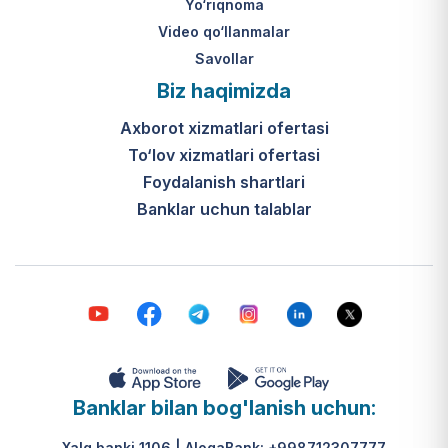
Yo‘riqnoma
Video qo‘llanmalar
Savollar
Biz haqimizda
Axborot xizmatlari ofertasi
To‘lov xizmatlari ofertasi
Foydalanish shartlari
Banklar uchun talablar
Banklar bilan bog'lanish uchun:
Xalq banki 1106 | AloqaBank: +998712307777