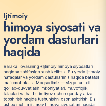
Ijtimoiy
h
i
m
o
y
a
s
i
y
o
s
a
t
i
v
a
y
o
r
d
a
m
d
a
s
t
u
r
l
a
r
i
h
a
q
i
d
a
Baraka ilovasining «Ijtimoiy himoya siyosatlari
haqida» sahifasiga xush kelibsiz. Bu yerda ijtimoiy
nafaqalar va yordam dasturlarimiz haqida batafsil
ma’lumot olasiz. Maqsadimiz — sizga turli xil
qo‘llab-quvvatlash imkoniyatlari, muvofiqlik
talablari va har bir imtiyoz uchun qanday ariza
topshirish haqida tushunishni osonlashtirish. Biz
ushbu muhim ijtimoiy himoya siyosatlari haqida