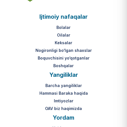
asosi nima?
jumladan, vasiylik, homiylik yoki
patronatdagi bolalar).
O‘zbekiston Respublikasi VMQ-893
Ijtimoiy nafaqalar
(1-ilova, 6-band "j" va "l" kichik
bandlari).
Ushbu xizmatning huquqiy
Bolalar
asosi nima?
Oilalar
O‘zbekiston Respublikasi VMQ-893
Keksalar
(1-ilova, 6-band "m" kichik bandi)
Nogironligi bo‘lgan shaxslar
hamda amaldagi imtiyozlar
Boquvchisini yo‘qotganlar
to‘g‘risidagi qonunchilik.
Boshqalar
Yangiliklar
Barcha yangiliklar
Hammasi Baraka haqida
Imtiyozlar
OAV biz haqimizda
Yordam