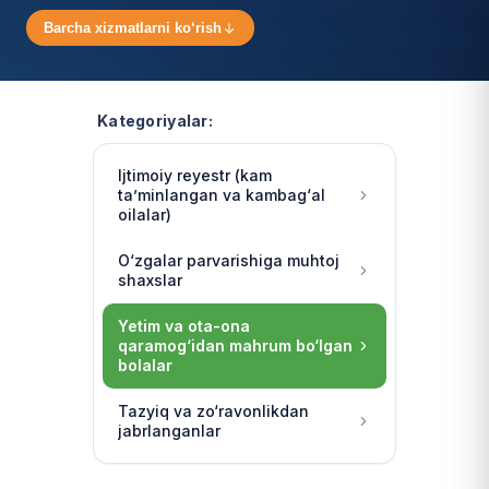
Barcha xizmatlarni ko‘rish
Kategoriyalar:
Ijtimoiy reyestr (kam
ta’minlangan va kambag‘al
oilalar)
O‘zgalar parvarishiga muhtoj
shaxslar
Yetim va ota-ona
qaramog‘idan mahrum bo‘lgan
bolalar
Tazyiq va zo‘ravonlikdan
jabrlanganlar