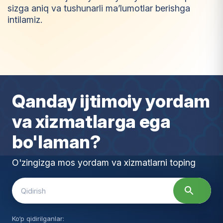
sizga aniq va tushunarli ma’lumotlar berishga
intilamiz.
I
m
t
i
y
o
z
Qanday ijtimoiy yordam
va xizmatlarga ega
bo'laman?
O'zingizga mos yordam va xizmatlarni toping
Search
for:
Ko‘p qidirilganlar: