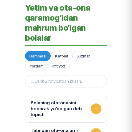
Yetim va ota-ona
qaramog‘idan
mahrum bo‘lgan
bolalar
Hammasi
Kafolat
Xizmat
Yordam
Imtiyoz
Bolaning ota-onasini
bedarak yo‘qolgan deb
topish
Hujjatlarni tiklash xizmati
Tutingan ota-onalarni