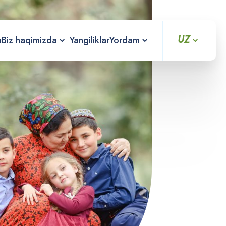
UZ
a
Biz haqimizda
Yangiliklar
Yordam