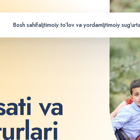
Bosh sahifa
Ijtimoiy to’lov va yordam
Ijtimoiy sug’urt
s
a
t
i
v
a
t
u
r
l
a
r
i