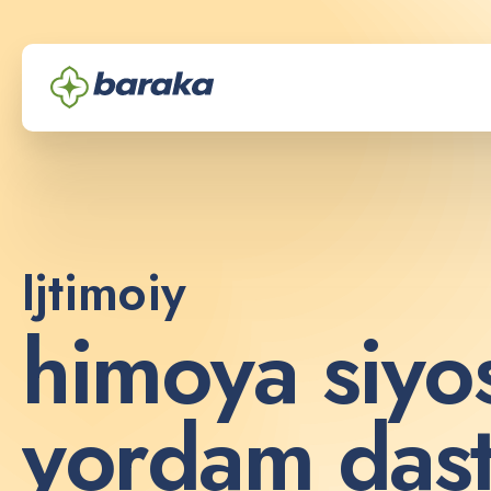
Ijtimoiy
h
i
m
o
y
a
s
i
y
o
y
o
r
d
a
m
d
a
s