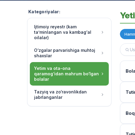
Kategoriyalar:
Yet
Ijtimoiy reyestr (kam
ta’minlangan va kambag‘al
Hamm
oilalar)
O‘zgalar parvarishiga muhtoj
shaxslar
Yetim va ota-ona
Bol
qaramog‘idan mahrum bo‘lgan
bolalar
Hujj
Tazyiq va zo‘ravonlikdan
Tuti
jabrlanganlar
Ha, 
chora
Kur
Boq
O‘qu
Bola
soatl
Mur
Birin
Tuti