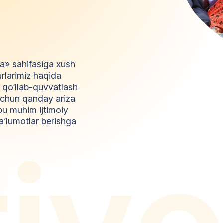
da» sahifasiga xush
urlarimiz haqida
l qo‘llab-quvvatlash
z uchun qanday ariza
bu muhim ijtimoiy
a’lumotlar berishga
t
i
y