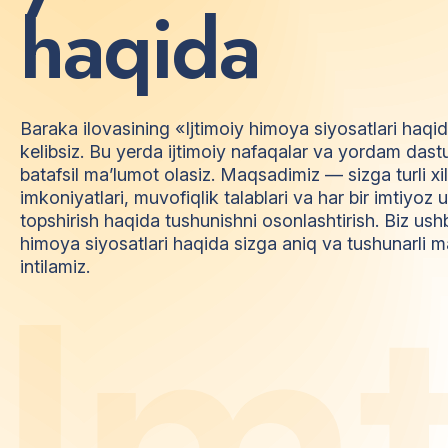
h
a
q
i
d
a
Baraka ilovasining «Ijtimoiy himoya siyosatlari haqi
kelibsiz. Bu yerda ijtimoiy nafaqalar va yordam dast
batafsil ma’lumot olasiz. Maqsadimiz — sizga turli xi
imkoniyatlari, muvofiqlik talablari va har bir imtiyo
topshirish haqida tushunishni osonlashtirish. Biz ush
himoya siyosatlari haqida sizga aniq va tushunarli m
I
m
intilamiz.