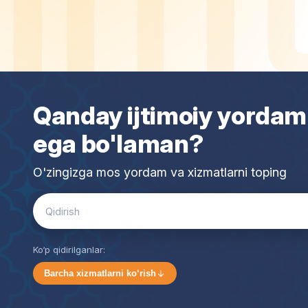
Qanday ijtimoiy yordam
ega bo'laman?
O'zingizga mos yordam va xizmatlarni toping
Search
for:
Ko‘p qidirilganlar:
Barcha xizmatlarni ko‘rish