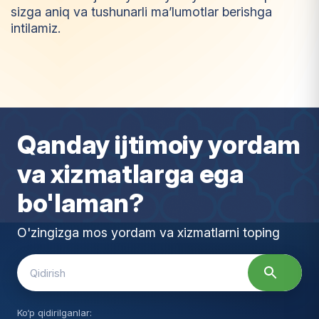
sizga aniq va tushunarli ma’lumotlar berishga
intilamiz.
I
m
t
i
y
o
z
Qanday ijtimoiy yordam
va xizmatlarga ega
bo'laman?
O'zingizga mos yordam va xizmatlarni toping
Search
for:
Ko‘p qidirilganlar: