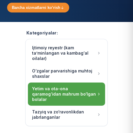
Barcha xizmatlarni ko‘rish
Kategoriyalar:
Ijtimoiy reyestr (kam
ta’minlangan va kambag‘al
oilalar)
O‘zgalar parvarishiga muhtoj
shaxslar
Yetim va ota-ona
qaramog‘idan mahrum bo‘lgan
bolalar
Tazyiq va zo‘ravonlikdan
jabrlanganlar