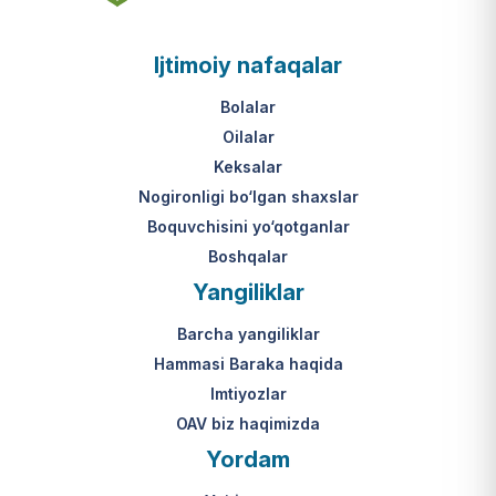
asosi nima?
jumladan, vasiylik, homiylik yoki
patronatdagi bolalar).
O‘zbekiston Respublikasi VMQ-893
Ijtimoiy nafaqalar
(1-ilova, 6-band "j" va "l" kichik
bandlari).
Ushbu xizmatning huquqiy
Bolalar
asosi nima?
Oilalar
O‘zbekiston Respublikasi VMQ-893
Keksalar
(1-ilova, 6-band "m" kichik bandi)
Nogironligi bo‘lgan shaxslar
hamda amaldagi imtiyozlar
Boquvchisini yo‘qotganlar
to‘g‘risidagi qonunchilik.
Boshqalar
Yangiliklar
Barcha yangiliklar
Hammasi Baraka haqida
Imtiyozlar
OAV biz haqimizda
Yordam