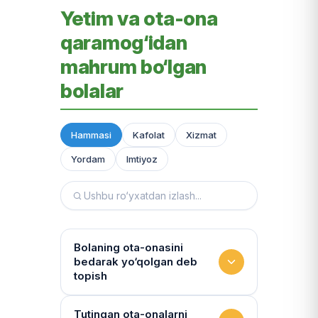
Yetim va ota-ona
qaramog‘idan
mahrum bo‘lgan
bolalar
Hammasi
Kafolat
Xizmat
Yordam
Imtiyoz
Bolaning ota-onasini
bedarak yo‘qolgan deb
topish
Hujjatlarni tiklash xizmati
Tutingan ota-onalarni