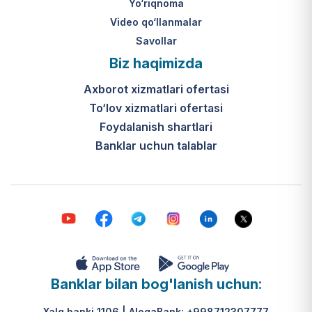
Yo‘riqnoma
Video qo‘llanmalar
Savollar
Biz haqimizda
Axborot xizmatlari ofertasi
To‘lov xizmatlari ofertasi
Foydalanish shartlari
Banklar uchun talablar
Banklar bilan bog'lanish uchun:
Xalq banki 1106 | AloqaBank: +998712307777