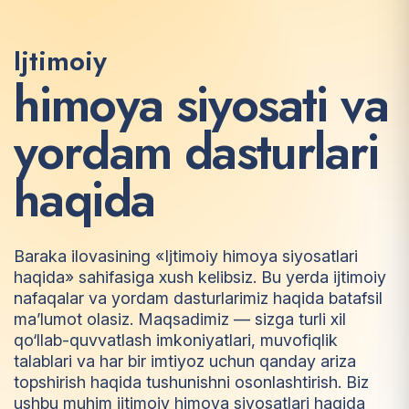
Ijtimoiy
h
i
m
o
y
a
s
i
y
o
s
a
t
i
v
a
y
o
r
d
a
m
d
a
s
t
u
r
l
a
r
i
h
a
q
i
d
a
Baraka ilovasining «Ijtimoiy himoya siyosatlari
haqida» sahifasiga xush kelibsiz. Bu yerda ijtimoiy
nafaqalar va yordam dasturlarimiz haqida batafsil
ma’lumot olasiz. Maqsadimiz — sizga turli xil
qo‘llab-quvvatlash imkoniyatlari, muvofiqlik
talablari va har bir imtiyoz uchun qanday ariza
topshirish haqida tushunishni osonlashtirish. Biz
ushbu muhim ijtimoiy himoya siyosatlari haqida