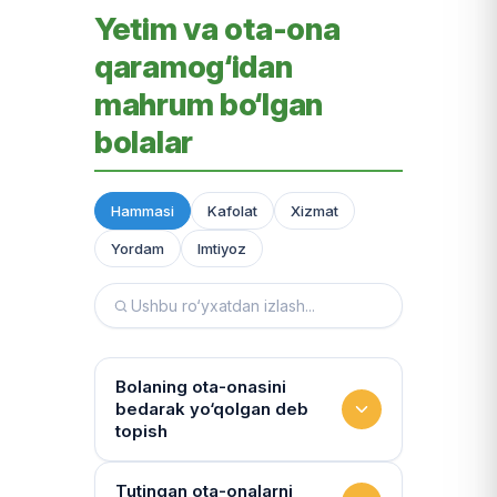
Yetim va ota-ona
qaramog‘idan
mahrum bo‘lgan
bolalar
Hammasi
Kafolat
Xizmat
Yordam
Imtiyoz
Bolaning ota-onasini
bedarak yo‘qolgan deb
topish
Hujjatlarni tiklash xizmati
Tutingan ota-onalarni