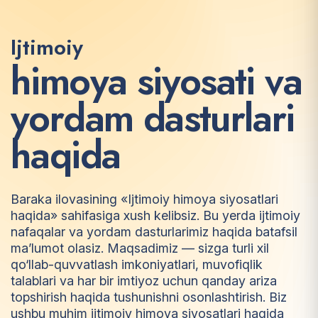
Ijtimoiy
h
i
m
o
y
a
s
i
y
o
s
a
t
i
v
a
y
o
r
d
a
m
d
a
s
t
u
r
l
a
r
i
h
a
q
i
d
a
Baraka ilovasining «Ijtimoiy himoya siyosatlari
haqida» sahifasiga xush kelibsiz. Bu yerda ijtimoiy
nafaqalar va yordam dasturlarimiz haqida batafsil
ma’lumot olasiz. Maqsadimiz — sizga turli xil
qo‘llab-quvvatlash imkoniyatlari, muvofiqlik
talablari va har bir imtiyoz uchun qanday ariza
topshirish haqida tushunishni osonlashtirish. Biz
ushbu muhim ijtimoiy himoya siyosatlari haqida