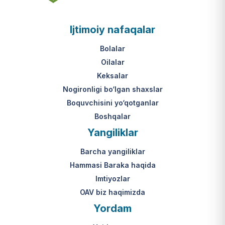
asosi nima?
jumladan, vasiylik, homiylik yoki
patronatdagi bolalar).
O‘zbekiston Respublikasi VMQ-893
Ijtimoiy nafaqalar
(1-ilova, 6-band "j" va "l" kichik
bandlari).
Ushbu xizmatning huquqiy
Bolalar
asosi nima?
Oilalar
O‘zbekiston Respublikasi VMQ-893
Keksalar
(1-ilova, 6-band "m" kichik bandi)
Nogironligi bo‘lgan shaxslar
hamda amaldagi imtiyozlar
Boquvchisini yo‘qotganlar
to‘g‘risidagi qonunchilik.
Boshqalar
Yangiliklar
Barcha yangiliklar
Hammasi Baraka haqida
Imtiyozlar
OAV biz haqimizda
Yordam