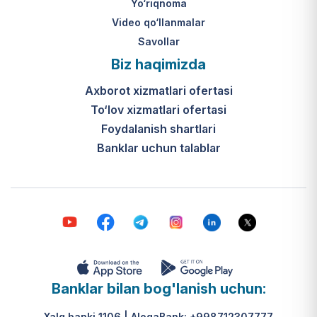
Yo‘riqnoma
Video qo‘llanmalar
Savollar
Biz haqimizda
Axborot xizmatlari ofertasi
To‘lov xizmatlari ofertasi
Foydalanish shartlari
Banklar uchun talablar
Banklar bilan bog'lanish uchun:
Xalq banki 1106 | AloqaBank: +998712307777