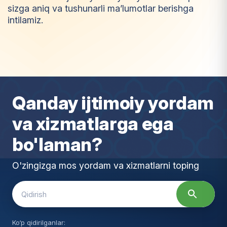
sizga aniq va tushunarli ma’lumotlar berishga
intilamiz.
I
m
t
i
y
o
z
Qanday ijtimoiy yordam
va xizmatlarga ega
bo'laman?
O'zingizga mos yordam va xizmatlarni toping
Search
for:
Ko‘p qidirilganlar: