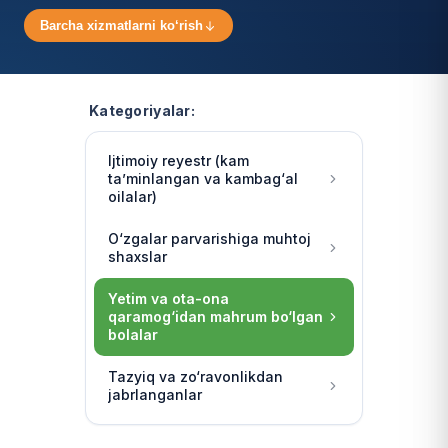
Barcha xizmatlarni ko‘rish
Kategoriyalar:
Ijtimoiy reyestr (kam
ta’minlangan va kambag‘al
oilalar)
O‘zgalar parvarishiga muhtoj
shaxslar
Yetim va ota-ona
qaramog‘idan mahrum bo‘lgan
bolalar
Tazyiq va zo‘ravonlikdan
jabrlanganlar