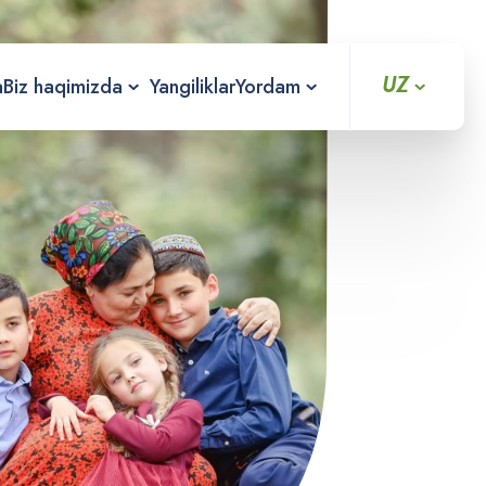
UZ
a
Biz haqimizda
Yangiliklar
Yordam