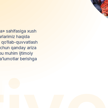
da» sahifasiga xush
urlarimiz haqida
l qo‘llab-quvvatlash
z uchun qanday ariza
bu muhim ijtimoiy
a’lumotlar berishga
t
i
y