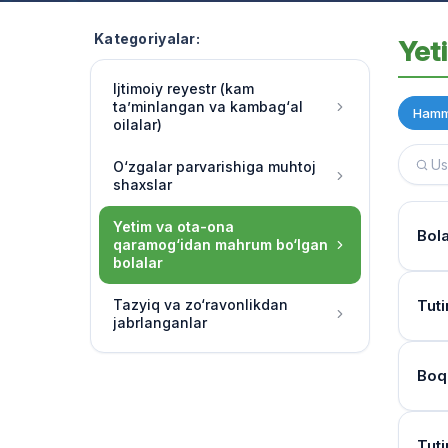
Kategoriyalar:
Yet
Ijtimoiy reyestr (kam
ta’minlangan va kambag‘al
Hamm
oilalar)
O‘zgalar parvarishiga muhtoj
shaxslar
Yetim va ota-ona
Bol
qaramog‘idan mahrum bo‘lgan
bolalar
Hujj
Tazyiq va zo‘ravonlikdan
Tuti
jabrlanganlar
Ha, 
chora
Kur
Boq
O‘qu
Bola
soatl
Mur
Birin
Tuti