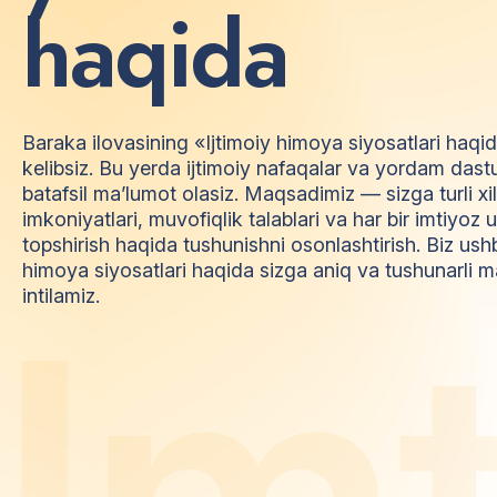
h
a
q
i
d
a
Baraka ilovasining «Ijtimoiy himoya siyosatlari haqi
kelibsiz. Bu yerda ijtimoiy nafaqalar va yordam dast
batafsil ma’lumot olasiz. Maqsadimiz — sizga turli xi
imkoniyatlari, muvofiqlik talablari va har bir imtiyo
topshirish haqida tushunishni osonlashtirish. Biz ush
himoya siyosatlari haqida sizga aniq va tushunarli m
I
m
intilamiz.