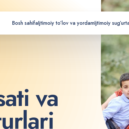
Bosh sahifa
Ijtimoiy to’lov va yordam
Ijtimoiy sug’urt
s
a
t
i
v
a
t
u
r
l
a
r
i