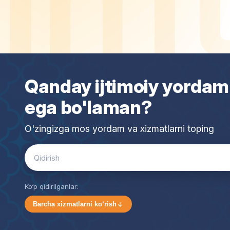
Qanday ijtimoiy yordam
ega bo'laman?
O'zingizga mos yordam va xizmatlarni toping
Search
for:
Ko‘p qidirilganlar:
Barcha xizmatlarni ko‘rish