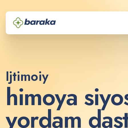
Ijtimoiy
h
i
m
o
y
a
s
i
y
o
y
o
r
d
a
m
d
a
s