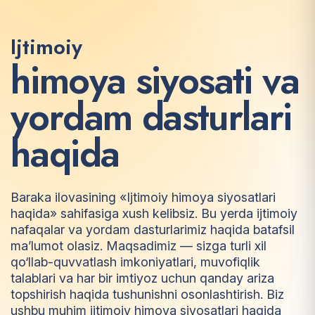
Ijtimoiy
h
i
m
o
y
a
s
i
y
o
s
a
t
i
v
a
y
o
r
d
a
m
d
a
s
t
u
r
l
a
r
i
h
a
q
i
d
a
Baraka ilovasining «Ijtimoiy himoya siyosatlari
haqida» sahifasiga xush kelibsiz. Bu yerda ijtimoiy
nafaqalar va yordam dasturlarimiz haqida batafsil
ma’lumot olasiz. Maqsadimiz — sizga turli xil
qo‘llab-quvvatlash imkoniyatlari, muvofiqlik
talablari va har bir imtiyoz uchun qanday ariza
topshirish haqida tushunishni osonlashtirish. Biz
ushbu muhim ijtimoiy himoya siyosatlari haqida