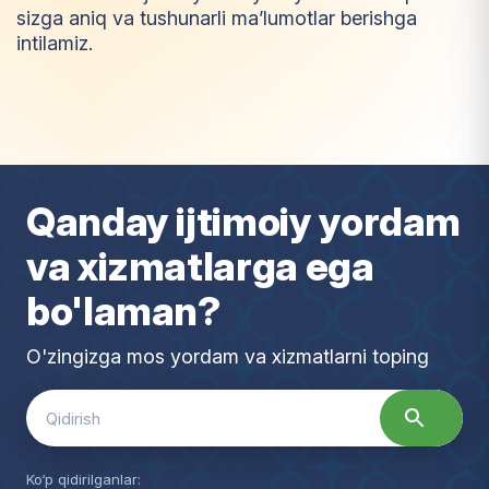
sizga aniq va tushunarli ma’lumotlar berishga
intilamiz.
I
m
t
i
y
o
z
Qanday ijtimoiy yordam
va xizmatlarga ega
bo'laman?
O'zingizga mos yordam va xizmatlarni toping
Search
for:
Ko‘p qidirilganlar: