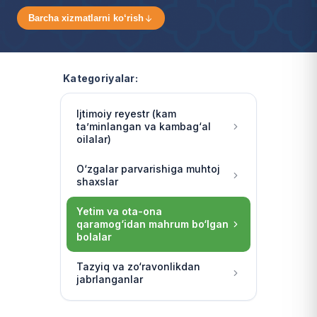
Barcha xizmatlarni ko‘rish
Kategoriyalar:
Ijtimoiy reyestr (kam
ta’minlangan va kambag‘al
oilalar)
O‘zgalar parvarishiga muhtoj
shaxslar
Yetim va ota-ona
qaramog‘idan mahrum bo‘lgan
bolalar
Tazyiq va zo‘ravonlikdan
jabrlanganlar