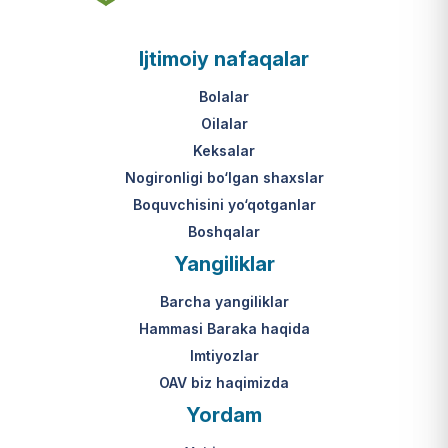
asosi nima?
jumladan, vasiylik, homiylik yoki
patronatdagi bolalar).
O‘zbekiston Respublikasi VMQ-893
Ijtimoiy nafaqalar
(1-ilova, 6-band "j" va "l" kichik
bandlari).
Ushbu xizmatning huquqiy
Bolalar
asosi nima?
Oilalar
O‘zbekiston Respublikasi VMQ-893
Keksalar
(1-ilova, 6-band "m" kichik bandi)
Nogironligi bo‘lgan shaxslar
hamda amaldagi imtiyozlar
Boquvchisini yo‘qotganlar
to‘g‘risidagi qonunchilik.
Boshqalar
Yangiliklar
Barcha yangiliklar
Hammasi Baraka haqida
Imtiyozlar
OAV biz haqimizda
Yordam