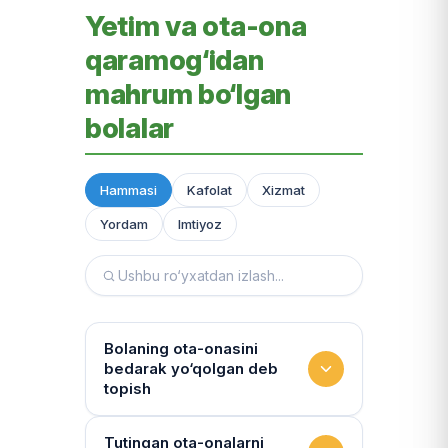
Yetim va ota-ona
qaramog‘idan
mahrum bo‘lgan
bolalar
Hammasi
Kafolat
Xizmat
Yordam
Imtiyoz
Bolaning ota-onasini
bedarak yo‘qolgan deb
topish
Hujjatlarni tiklash xizmati
Tutingan ota-onalarni