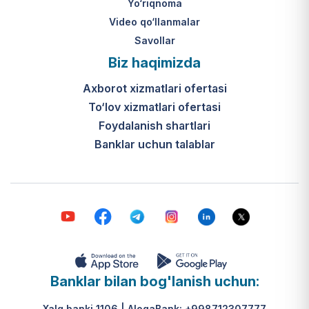
Yo‘riqnoma
Video qo‘llanmalar
Savollar
Biz haqimizda
Axborot xizmatlari ofertasi
To‘lov xizmatlari ofertasi
Foydalanish shartlari
Banklar uchun talablar
Banklar bilan bog'lanish uchun:
Xalq banki 1106 | AloqaBank: +998712307777