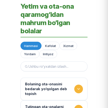
Yetim va ota-ona
qaramog‘idan
mahrum bo‘lgan
bolalar
Hammasi
Kafolat
Xizmat
Yordam
Imtiyoz
Bolaning ota-onasini
bedarak yo‘qolgan deb
topish
Hujjatlarni tiklash xizmati
Tutingan ota-onalarni