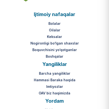
asosi nima?
jumladan, vasiylik, homiylik yoki
patronatdagi bolalar).
O‘zbekiston Respublikasi VMQ-893
Ijtimoiy nafaqalar
(1-ilova, 6-band "j" va "l" kichik
bandlari).
Ushbu xizmatning huquqiy
Bolalar
asosi nima?
Oilalar
O‘zbekiston Respublikasi VMQ-893
Keksalar
(1-ilova, 6-band "m" kichik bandi)
Nogironligi bo‘lgan shaxslar
hamda amaldagi imtiyozlar
Boquvchisini yo‘qotganlar
to‘g‘risidagi qonunchilik.
Boshqalar
Yangiliklar
Barcha yangiliklar
Hammasi Baraka haqida
Imtiyozlar
OAV biz haqimizda
Yordam