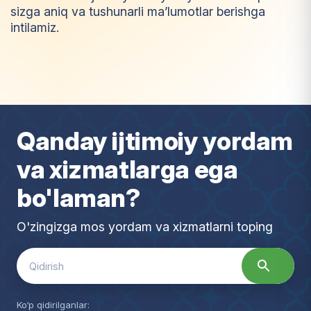
sizga aniq va tushunarli ma’lumotlar berishga
intilamiz.
I
m
t
i
y
o
z
Qanday ijtimoiy yordam
va xizmatlarga ega
bo'laman?
O'zingizga mos yordam va xizmatlarni toping
Search
for:
Ko‘p qidirilganlar: