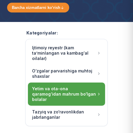
Barcha xizmatlarni ko‘rish
Kategoriyalar:
Ijtimoiy reyestr (kam
ta’minlangan va kambag‘al
oilalar)
O‘zgalar parvarishiga muhtoj
shaxslar
Yetim va ota-ona
qaramog‘idan mahrum bo‘lgan
bolalar
Tazyiq va zo‘ravonlikdan
jabrlanganlar