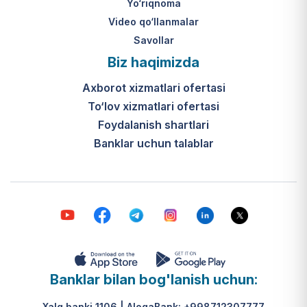
Yo‘riqnoma
Video qo‘llanmalar
Savollar
Biz haqimizda
Axborot xizmatlari ofertasi
To‘lov xizmatlari ofertasi
Foydalanish shartlari
Banklar uchun talablar
Banklar bilan bog'lanish uchun:
Xalq banki 1106 | AloqaBank: +998712307777