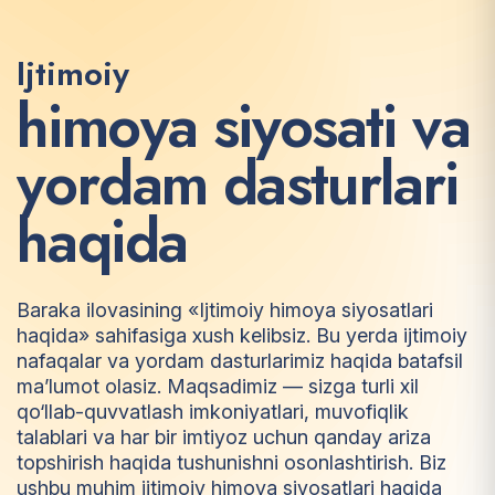
Ijtimoiy
h
i
m
o
y
a
s
i
y
o
s
a
t
i
v
a
y
o
r
d
a
m
d
a
s
t
u
r
l
a
r
i
h
a
q
i
d
a
Baraka ilovasining «Ijtimoiy himoya siyosatlari
haqida» sahifasiga xush kelibsiz. Bu yerda ijtimoiy
nafaqalar va yordam dasturlarimiz haqida batafsil
ma’lumot olasiz. Maqsadimiz — sizga turli xil
qo‘llab-quvvatlash imkoniyatlari, muvofiqlik
talablari va har bir imtiyoz uchun qanday ariza
topshirish haqida tushunishni osonlashtirish. Biz
ushbu muhim ijtimoiy himoya siyosatlari haqida