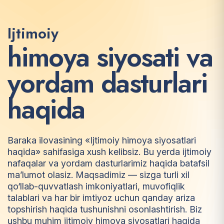
Ijtimoiy
h
i
m
o
y
a
s
i
y
o
s
a
t
i
v
a
y
o
r
d
a
m
d
a
s
t
u
r
l
a
r
i
h
a
q
i
d
a
Baraka ilovasining «Ijtimoiy himoya siyosatlari
haqida» sahifasiga xush kelibsiz. Bu yerda ijtimoiy
nafaqalar va yordam dasturlarimiz haqida batafsil
ma’lumot olasiz. Maqsadimiz — sizga turli xil
qo‘llab-quvvatlash imkoniyatlari, muvofiqlik
talablari va har bir imtiyoz uchun qanday ariza
topshirish haqida tushunishni osonlashtirish. Biz
ushbu muhim ijtimoiy himoya siyosatlari haqida