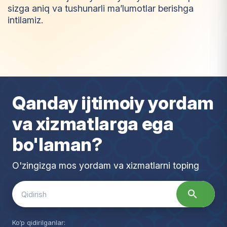
sizga aniq va tushunarli ma’lumotlar berishga
intilamiz.
I
m
t
i
y
o
z
Qanday ijtimoiy yordam
va xizmatlarga ega
bo'laman?
O'zingizga mos yordam va xizmatlarni toping
Search
for:
Ko‘p qidirilganlar: