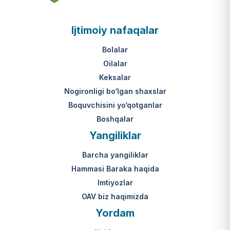
asosi nima?
jumladan, vasiylik, homiylik yoki
patronatdagi bolalar).
O‘zbekiston Respublikasi VMQ-893
Ijtimoiy nafaqalar
(1-ilova, 6-band "j" va "l" kichik
bandlari).
Ushbu xizmatning huquqiy
Bolalar
asosi nima?
Oilalar
O‘zbekiston Respublikasi VMQ-893
Keksalar
(1-ilova, 6-band "m" kichik bandi)
Nogironligi bo‘lgan shaxslar
hamda amaldagi imtiyozlar
Boquvchisini yo‘qotganlar
to‘g‘risidagi qonunchilik.
Boshqalar
Yangiliklar
Barcha yangiliklar
Hammasi Baraka haqida
Imtiyozlar
OAV biz haqimizda
Yordam