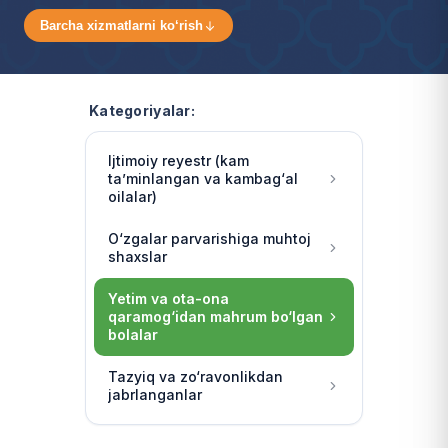
Barcha xizmatlarni ko‘rish
Kategoriyalar:
Ijtimoiy reyestr (kam
ta’minlangan va kambag‘al
oilalar)
O‘zgalar parvarishiga muhtoj
shaxslar
Yetim va ota-ona
qaramog‘idan mahrum bo‘lgan
bolalar
Tazyiq va zo‘ravonlikdan
jabrlanganlar