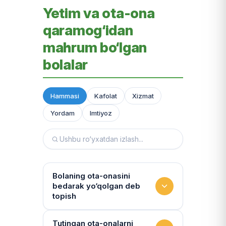
Yetim va ota-ona
qaramog‘idan
mahrum bo‘lgan
bolalar
Hammasi
Kafolat
Xizmat
Yordam
Imtiyoz
Bolaning ota-onasini
bedarak yo‘qolgan deb
topish
Hujjatlarni tiklash xizmati
Tutingan ota-onalarni