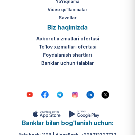
Yo‘riqnoma
Video qo‘llanmalar
Savollar
Biz haqimizda
Axborot xizmatlari ofertasi
To‘lov xizmatlari ofertasi
Foydalanish shartlari
Banklar uchun talablar
Banklar bilan bog'lanish uchun:
Xalq banki 1106 | AloqaBank: +998712307777