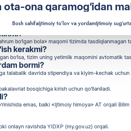
a ota-ona qaramog‘idan ma
si nima?
Bosh sahifa
Ijtimoiy to’lov va yordam
Ijtimoiy sug’urt
yil 25-iyundagi 354-son qarori bilan tasdiqlangan Ma’
mkinmi?
hrum bo‘lgan bola» maqomi tizimda tasdiqlanmagan taq
‘ish kerakmi?
an bo‘lsa, tizim uning yetimlik maqomini avtomatik tasd
ordam bormi?
ga talabalik davrida stipendiya va kiyim-kechak uchun a
akalavriat bosqichiga kirish uchun qo‘llaniladi.
i?
rinishida emas, balki «Ijtimoiy himoya» AT orqali Bili
oki onlayn ravishda YIDXP (my.gov.uz) orqali.