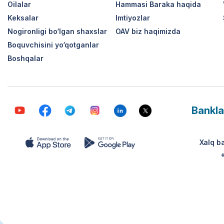
Oilalar
Hammasi Baraka haqida
Keksalar
Imtiyozlar
Nogironligi bo‘lgan shaxslar
OAV biz haqimizda
Boquvchisini yo‘qotganlar
Boshqalar
Bankla
Xalq b