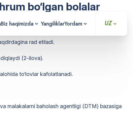
hrum bo‘lgan bolalar
UZ
a
Biz haqimizda
Yangiliklar
Yordam
muriy reglamentning 9, 19 va 30-bandlari.
dirdagina rad etiladi.
iqlaydi (2-ilova).
lohida to‘lovlar kafolatlanadi.
m va malakalarni baholash agentligi (DTM) bazasiga