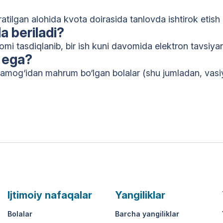
atilgan alohida kvota doirasida tanlovda ishtirok etish 
a beriladi?
i tasdiqlanib, bir ish kuni davomida elektron tavsiyan
a ega?
ramog‘idan mahrum bo‘lgan bolalar (shu jumladan, vasiyl
Ijtimoiy nafaqalar
Yangiliklar
Bolalar
Barcha yangiliklar