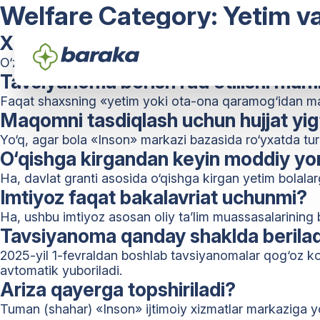
Welfare Category:
Yetim v
Xizmatni ko‘rsatishning huquqiy aso
O‘zbekiston Respublikasi Vazirlar Mahkamasining 2024-
Tavsiyanoma berish rad etilishi mu
Faqat shaxsning «yetim yoki ota-ona qaramog‘idan ma
Maqomni tasdiqlash uchun hujjat yig
Yo‘q, agar bola «Inson» markazi bazasida ro‘yxatda turg
O‘qishga kirgandan keyin moddiy y
Ha, davlat granti asosida o‘qishga kirgan yetim bolalar
Imtiyoz faqat bakalavriat uchunmi?
Ha, ushbu imtiyoz asosan oliy ta’lim muassasalarining b
Tavsiyanoma qanday shaklda berilad
2025-yil 1-fevraldan boshlab tavsiyanomalar qog‘oz ko‘
avtomatik yuboriladi.
Ariza qayerga topshiriladi?
Tuman (shahar) «Inson» ijtimoiy xizmatlar markaziga y