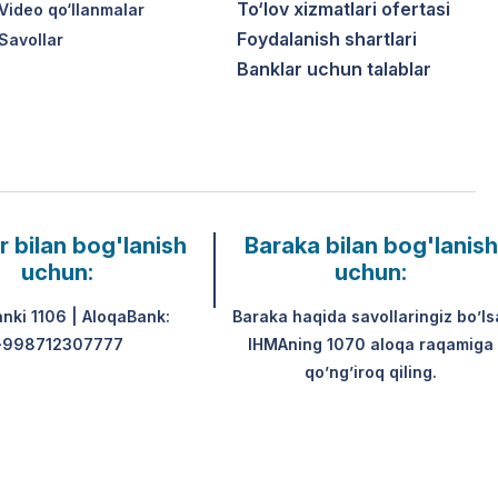
To‘lov xizmatlari ofertasi
Video qo‘llanmalar
Foydalanish shartlari
Savollar
Banklar uchun talablar
r bilan bog'lanish
Baraka bilan bog'lanish
uchun:
uchun:
anki 1106 | AloqaBank:
Baraka haqida savollaringiz bo’ls
+998712307777
IHMAning 1070 aloqa raqamiga
qo’ng’iroq qiling.