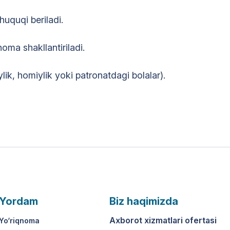
huquqi beriladi.
oma shakllantiriladi.
ik, homiylik yoki patronatdagi bolalar).
Yordam
Biz haqimizda
Axborot xizmatlari ofertasi
Yo‘riqnoma