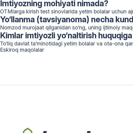
Imtiyozning mohiyati nimada?
OTMlarga kirish test sinovlarida yetim bolalar uchun ajr
Yo‘llanma (tavsiyanoma) necha kund
Nomzod murojaat qilganidan so‘ng, uning ijtimoiy maqom
Kimlar imtiyozli yo‘naltirish huquqig
To‘liq davlat ta’minotidagi yetim bolalar va ota-ona qa
Maqolalar
Eskiroq maqolalar
bo‘yicha
harakatlanish