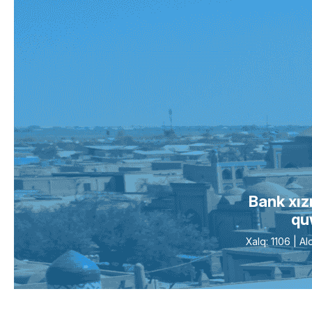
Bank xız
qu
Xalq: 1106 | 