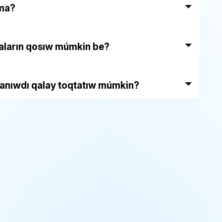
 ma?
shaların qosıw múmkin be?
lanıwdı qalay toqtatıw múmkin?