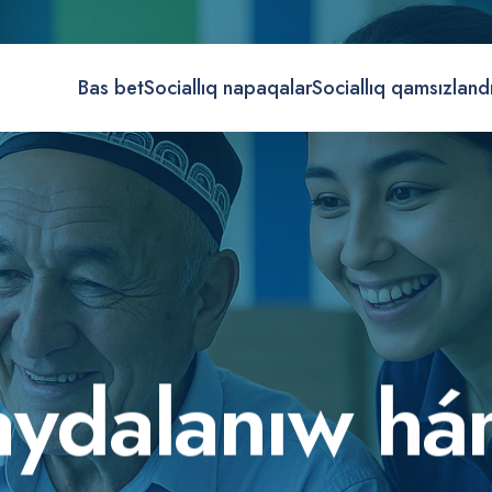
Bas bet
Sociallıq napaqalar
Sociallıq qamsızland
a
y
d
a
l
a
n
ı
w
h
á