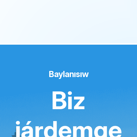
Baylanısıw
Biz
járdemge