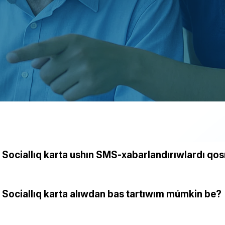
Sociallıq karta ushın SMS-xabarlandırıwlardı q
Sociallıq karta alıwdan bas tartıwım múmkin be?