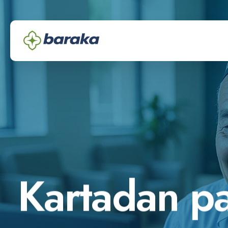
K
a
r
t
a
d
a
n
p