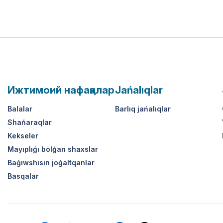
Ижтимоий нафақалар
Jańalıqlar
Balalar
Barlıq jańalıqlar
Shańaraqlar
Kekseler
Mayıplıǵı bolǵan shaxslar
Baǵıwshısın joǵaltqanlar
Basqalar