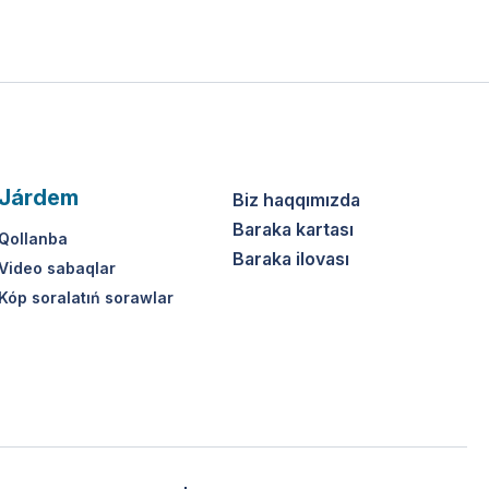
Járdem
Biz haqqımızda
Baraka kartası
Qollanba
Baraka ilovası
Video sabaqlar
Kóp soralatıń sorawlar