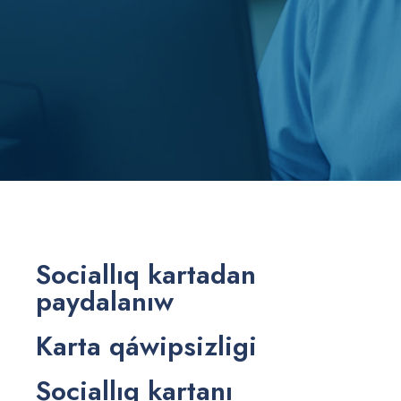
Sociallıq kartadan
paydalanıw
Karta qáwipsizligi
Sociallıq kartanı