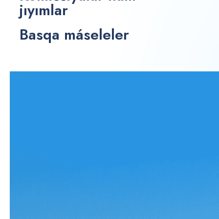
jıyımlar
Basqa máseleler