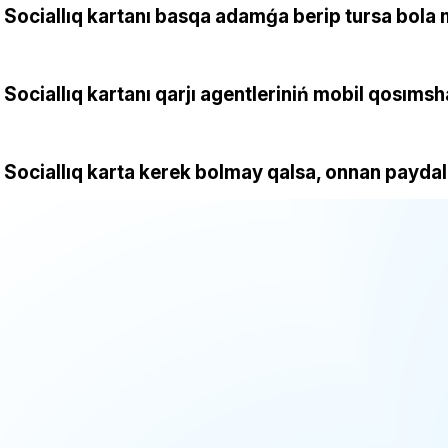
Sociallıq kartanı basqa adamǵa berip tursa bola
Sociallıq kartanı qarjı agentleriniń mobil qosım
Sociallıq karta kerek bolmay qalsa, onnan payda