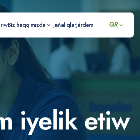
QR
ırıw
Biz haqqımızda
Jańalıqlar
Járdem
m
i
y
e
l
i
k
e
t
i
w