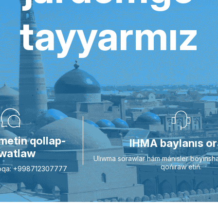
tayyarmız
metin qollap-
IHMA baylanıs or
watlaw
Ulıwma sorawlar hám mánisler boyınsh
qońıraw etiń.
Aloqa: +998712307777