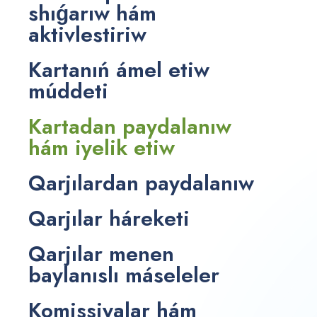
shıǵarıw hám
aktivlestiriw
Kartanıń ámel etiw
múddeti
Kartadan paydalanıw
hám iyelik etiw
Qarjılardan paydalanıw
Qarjılar háreketi
Qarjılar menen
baylanıslı máseleler
Komissiyalar hám