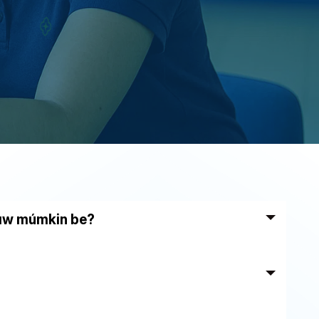
osıw múmkin be?