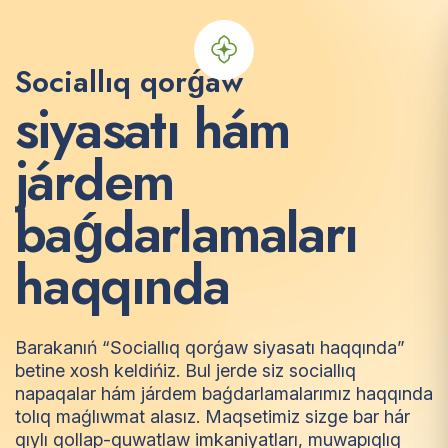
Sociallıq qorǵaw
s
i
y
a
s
a
t
ı
h
á
m
j
á
r
d
e
m
b
a
ǵ
d
a
r
l
a
m
a
l
a
r
ı
h
a
q
q
ı
n
d
a
Barakanıń “Sociallıq qorǵaw siyasatı haqqında”
betine xosh keldińiz. Bul jerde siz sociallıq
napaqalar hám járdem baǵdarlamalarımız haqqında
tolıq maǵlıwmat alasız. Maqsetimiz sizge bar hár
qıylı qollap-quwatlaw imkaniyatları, muwapıqlıq