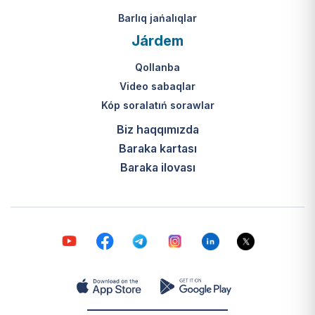
Barlıq jańalıqlar
Járdem
Qollanba
Video sabaqlar
Kóp soralatıń sorawlar
Biz haqqımızda
Baraka kartası
Baraka ilovası