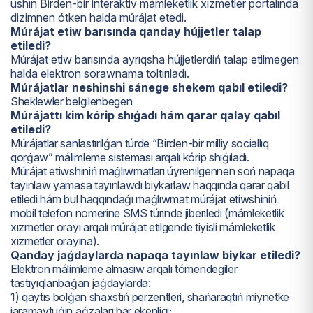
ushın Birden-bir interaktiv mámleketlik xızmetler portalında
dizimnen ótken halda múrájat etedi.
Múrájat etiw barısında qanday hújjetler talap
etiledi?
Múrájat etiw barısında ayrıqsha hújjetlerdiń talap etilmegen
halda elektron sorawnama toltırıladı.
Múrájatlar neshinshi sánege shekem qabıl etiledi?
Sheklewler belgilenbegen
Múrájattı kim kórip shıǵadı hám qarar qalay qabıl
etiledi?
Múrájatlar sanlastırılǵan túrde “Birden-bir milliy sociallıq
qorǵaw” málimleme sisteması arqalı kórip shıǵıladı.
Múrájat etiwshiniń maǵlıwmatları úyrenilgennen soń napaqa
tayınlaw yamasa tayınlawdı biykarlaw haqqında qarar qabıl
etiledi hám bul haqqındaǵı maǵlıwmat múrájat etiwshiniń
mobil telefon nomerine SMS túrinde jiberiledi (mámleketlik
xızmetler orayı arqalı múrájat etilgende tiyisli mámleketlik
xızmetler orayına).
Qanday jaǵdaylarda napaqa tayınlaw biykar etiledi?
Elektron málimleme almasıw arqalı tómendegiler
tastıyıqlanbaǵan jaǵdaylarda:
1) qaytıs bolǵan shaxstıń perzentleri, shańaraqtıń miynetke
jaramaytuǵın aǵzaları bar ekenligi;