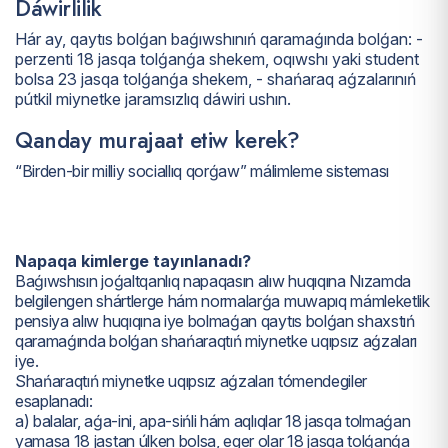
Dáwirlilik
Hár ay, qaytıs bolǵan baǵıwshınıń qaramaǵında bolǵan: -
perzenti 18 jasqa tolǵanǵa shekem, oqıwshı yaki student
bolsa 23 jasqa tolǵanǵa shekem, - shańaraq aǵzalarınıń
pútkil miynetke jaramsızlıq dáwiri ushın.
Qanday murajaat etiw kerek?
“Birden-bir milliy sociallıq qorǵaw” málimleme sisteması
Napaqa kimlerge tayınlanadı?
Baǵıwshısın joǵaltqanlıq napaqasın alıw huqıqına Nızamda
belgilengen shártlerge hám normalarǵa muwapıq mámleketlik
pensiya alıw huqıqına iye bolmaǵan qaytıs bolǵan shaxstıń
qaramaǵında bolǵan shańaraqtıń miynetke uqıpsız aǵzaları
iye.
Shańaraqtıń miynetke uqıpsız aǵzaları tómendegiler
esaplanadı:
a) balalar, aǵa-ini, apa-sińli hám aqlıqlar 18 jasqa tolmaǵan
yamasa 18 jastan úlken bolsa, eger olar 18 jasqa tolǵanǵa