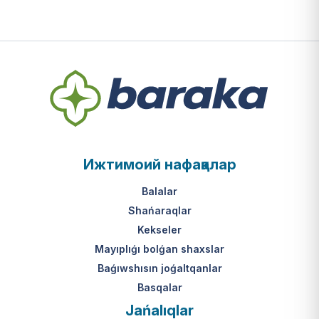
Ижтимоий нафақалар
Balalar
Shańaraqlar
Kekseler
Mayıplıǵı bolǵan shaxslar
Baǵıwshısın joǵaltqanlar
Basqalar
Jańalıqlar