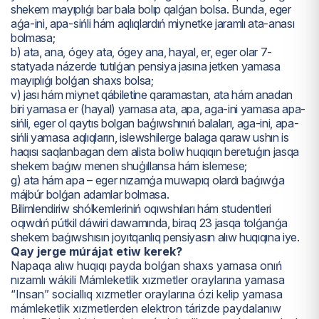
shekem mayıplıǵı bar bala bolıp qalǵan bolsa. Bunda, eger
aǵa-ini, apa-sińli hám aqlıqlardıń miynetke jaramlı ata-anası
bolmasa;
b) ata, ana, ógey ata, ógey ana, hayal, er, eger olar 7-
statyada názerde tutılǵan pensiya jasına jetken yamasa
mayıplıǵı bolǵan shaxs bolsa;
v) jası hám miynet qábiletine qaramastan, ata hám anadan
biri yamasa er (hayal) yamasa ata, apa, aga-ini yamasa apa-
sińli, eger ol qaytıs bolgan baģıwshınıń balaları, aga-ini, apa-
sińli yamasa aqlıqların, islewshilerge balaga qaraw ushın is
haqısı saqlanbagan dem alista boliw huqıqın beretuģın jasqa
shekem baǵıw menen shuģıllansa hám islemese;
g) ata hám apa – eger nızamǵa muwapıq olardı baǵıwǵa
májbúr bolǵan adamlar bolmasa.
Bilimlendiriw shólkemleriniń oqıwshıları hám studentleri
oqıwdıń pútkil dáwiri dawamında, biraq 23 jasqa tolǵanǵa
shekem baǵıwshısın joyıtqanlıq pensiyasın alıw huqıqına iye.
Qay jerge múrájat etiw kerek?
Napaqa alıw huqıqı payda bolǵan shaxs yamasa onıń
nızamlı wákili Mámleketlik xızmetler oraylarına yamasa
“Insan” sociallıq xızmetler oraylarına ózi kelip yamasa
mámleketlik xızmetlerden elektron tárizde paydalanıw