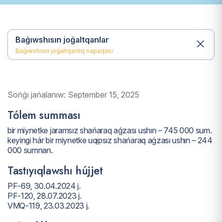
Baǵıwshısın joǵaltqanlar
Baǵıwshısın joǵaltqanlıq napaqası
Sońǵı jańalanıw: September 15, 2025
Tólem summası
bir miynetke jaramsız shańaraq aǵzası ushın – 745 000 sum.
keyingi hár bir miynetke uqıpsız shańaraq aǵzası ushın – 244
000 sumnan.
Tastıyıqlawshı hújjet
PF-69, 30.04.2024 j.
PF-120, 28.07.2023 j.
VMQ-119, 23.03.2023 j.