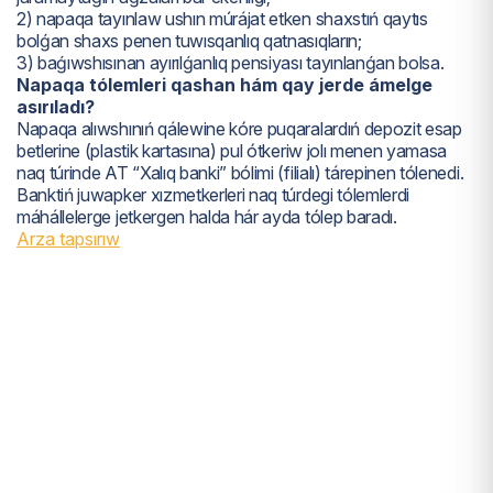
2) napaqa tayınlaw ushın múrájat etken shaxstıń qaytıs
bolǵan shaxs penen tuwısqanlıq qatnasıqların;
3) baǵıwshısınan ayırılǵanlıq pensiyası tayınlanǵan bolsa.
Napaqa tólemleri qashan hám qay jerde ámelge
asırıladı?
Napaqa alıwshınıń qálewine kóre puqaralardıń depozit esap
betlerine (plastik kartasına) pul ótkeriw jolı menen yamasa
naq túrinde AT “Xalıq banki” bólimi (filialı) tárepinen tólenedi.
Banktiń juwapker xızmetkerleri naq túrdegi tólemlerdi
máhállelerge jetkergen halda hár ayda tólep baradı.
Arza tapsırıw