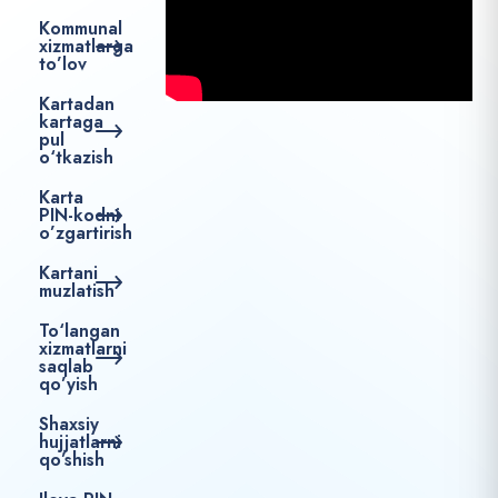
Kommunal
xizmatlarga
to’lov
Kartadan
kartaga
pul
o‘tkazish
Karta
PIN-kodni
o’zgartirish
Kartani
muzlatish
To‘langan
xizmatlarni
saqlab
qo’yish
Shaxsiy
hujjatlarni
qo’shish