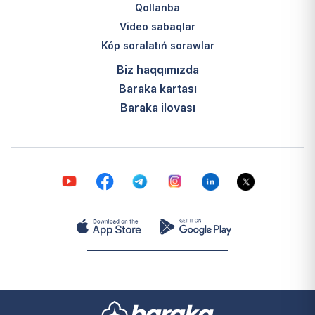
Qollanba
Video sabaqlar
Kóp soralatıń sorawlar
Biz haqqımızda
Baraka kartası
Baraka ilovası