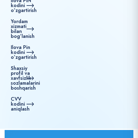
Ilova PIN
kodini
o’zgartirish
Yordam
xizmati
bilan
bog’lanish
Ilova Pin
kodini
o’zgartirish
Shaxsiy
profil va
xavfsizlik
sozlamalarini
boshqarish
CVV
kodini
aniqlash