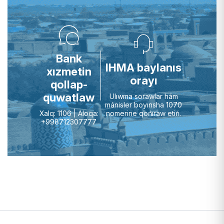
Bank
IHMA baylanıs
xızmetin
orayı
qollap-
quwatlaw
Ulıwma sorawlar hám
mánisler boyınsha 1070
nomerine qońıraw etiń.
Xalq: 1106 | Aloqa:
+998712307777