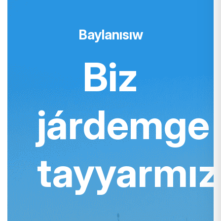
Baylanısıw
Biz
járdemge
tayyarmız