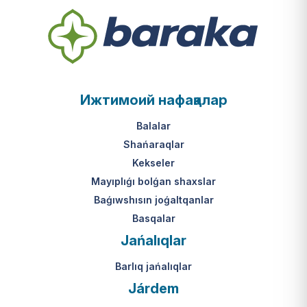
Ижтимоий нафақалар
Balalar
Shańaraqlar
Kekseler
Mayıplıǵı bolǵan shaxslar
Baǵıwshısın joǵaltqanlar
Basqalar
Jańalıqlar
Barlıq jańalıqlar
Járdem