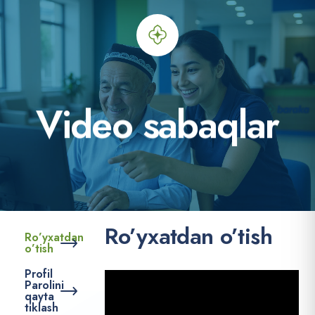
V
i
d
e
o
s
a
b
a
q
l
a
r
Ro’yxatdan o’tish
Ro’yxatdan
o’tish
Profil
Parolini
qayta
tiklash