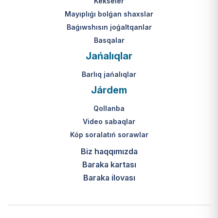
Kekseler
Mayıplıǵı bolǵan shaxslar
Baǵıwshısın joǵaltqanlar
Basqalar
Jańalıqlar
Barlıq jańalıqlar
Járdem
Qollanba
Video sabaqlar
Kóp soralatıń sorawlar
Biz haqqımızda
Baraka kartası
Baraka ilovası