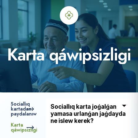
K
a
r
t
a
q
á
w
i
p
s
i
z
l
i
g
i
Sociallıq
Sociallıq karta joǵalǵan
kartadan
paydalanıw
yamasa urlanǵan jaǵdayda
ne islew kerek?
Karta
qáwipsizligi