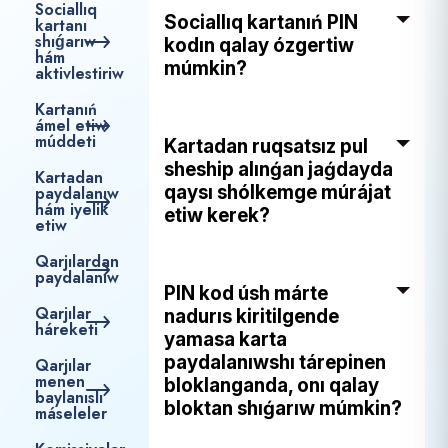
Sociallıq
Sociallıq kartanıń PIN
kartanı
shıǵarıw
kodın qalay ózgertiw
hám
múmkin?
aktivlestiriw
Kartanıń
ámel etiw
múddeti
Kartadan ruqsatsız pul
sheship alınǵan jaǵdayda
Kartadan
qaysı shólkemge múrájat
paydalanıw
hám iyelik
etiw kerek?
etiw
Qarjılardan
paydalanıw
PIN kod úsh márte
Qarjılar
nadurıs kiritilgende
háreketi
yamasa karta
paydalanıwshı tárepinen
Qarjılar
menen
bloklanganda, onı qalay
baylanıslı
bloktan shıǵarıw múmkin?
máseleler