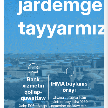
járdemge
tayyarmız
Bank
IHMA baylanıs
xızmetin
orayı
qollap-
quwatlaw
Ulıwma sorawlar hám
mánisler boyınsha 1070
nomerine qońıraw etiń.
Xalq: 1106 | Aloqa: