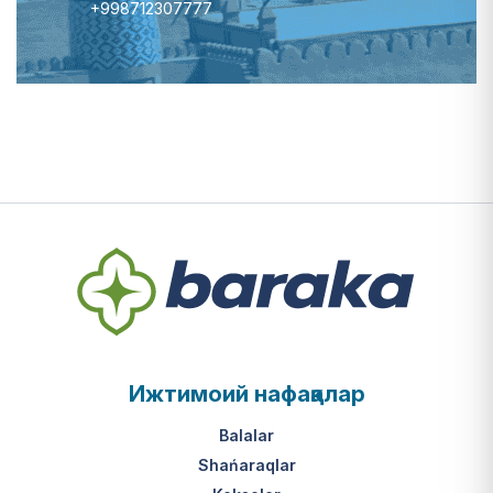
+998712307777
Ижтимоий нафақалар
Balalar
Shańaraqlar