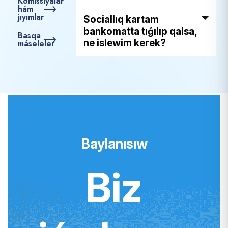
Komissiyalar
hám
jıyımlar
Sociallıq kartam
bankomatta tıǵılıp qalsa,
Basqa
ne islewim kerek?
máseleler
Baylanısıw
Biz