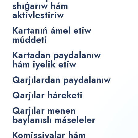
shıǵarıw hám
aktivlestiriw
Kartanıń ámel etiw
múddeti
Kartadan paydalanıw
hám iyelik etiw
Qarjılardan paydalanıw
Qarjılar háreketi
Qarjılar menen
baylanıslı máseleler
Komissiyalar hám