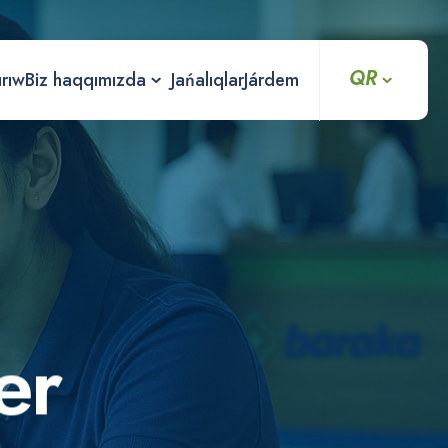
QR
ırıw
Biz haqqımızda
Jańalıqlar
Járdem
e
r