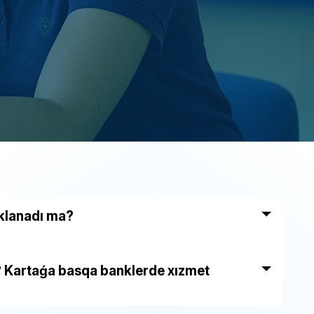
oklanadı ma?
i? Kartaǵa basqa banklerde xızmet