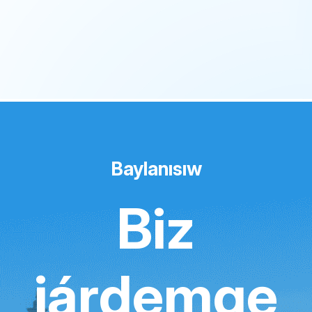
Baylanısıw
Biz
járdemge