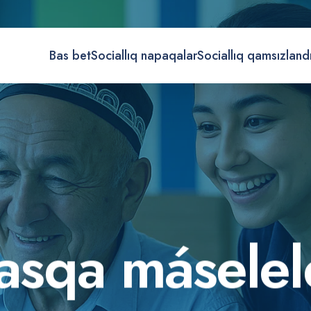
Bas bet
Sociallıq napaqalar
Sociallıq qamsızland
a
s
q
a
m
á
s
e
l
e
l