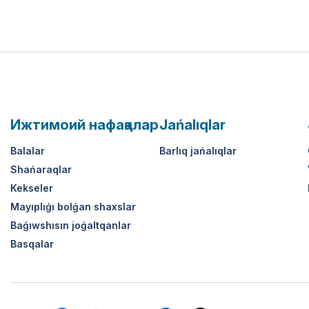
Ижтимоий нафақалар
Jańalıqlar
Balalar
Barlıq jańalıqlar
Shańaraqlar
Kekseler
Mayıplıǵı bolǵan shaxslar
Baǵıwshısın joǵaltqanlar
Basqalar