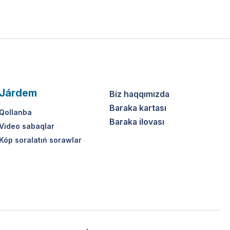
Járdem
Biz haqqımızda
Baraka kartası
Qollanba
Baraka ilovası
Video sabaqlar
Kóp soralatıń sorawlar