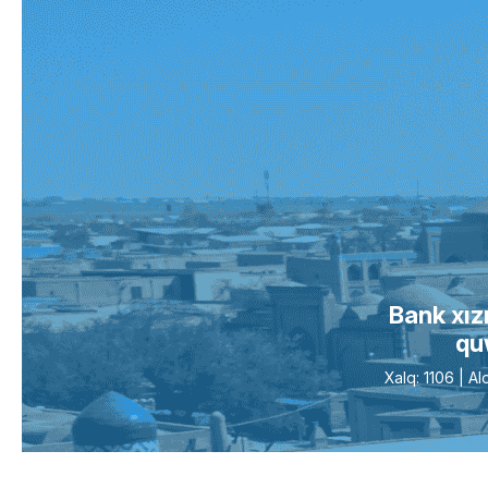
Bank xız
qu
Xalq: 1106 | 