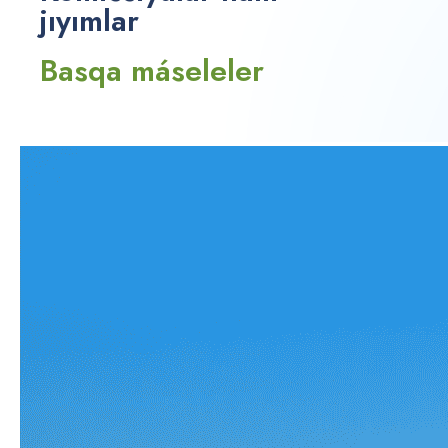
jıyımlar
Basqa máseleler