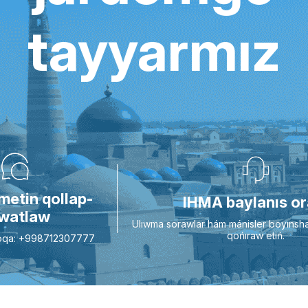
tayyarmız
metin qollap-
IHMA baylanıs or
watlaw
Ulıwma sorawlar hám mánisler boyınsh
qońıraw etiń.
Aloqa: +998712307777