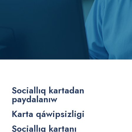
Sociallıq kartadan
paydalanıw
Karta qáwipsizligi
Sociallıq kartanı