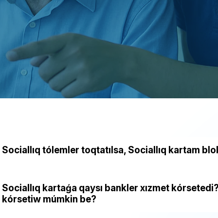
Sociallıq tólemler toqtatılsa, Sociallıq kartam bl
Sociallıq kartaǵa qaysı bankler xızmet kórseted
kórsetiw múmkin be?