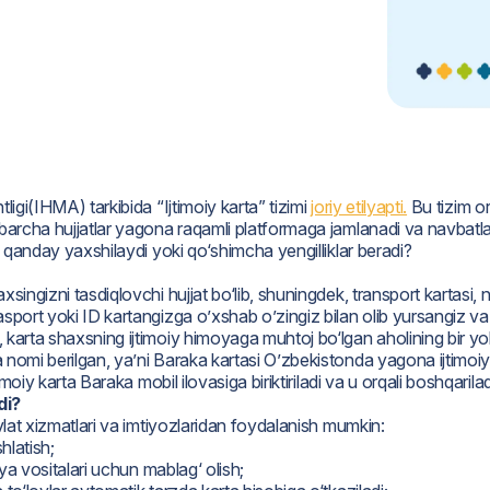
ligi(IHMA) tarkibida “Ijtimoiy karta” tizimi
joriy etilyapti.
Bu tizim or
 barcha hujjatlar yagona raqamli platformaga jamlanadi va navbatla
ni qanday yaxshilaydi yoki qo‘shimcha yengilliklar beradi?
singizni tasdiqlovchi hujjat bo‘lib, shuningdek, transport kartasi, no
sport yoki ID kartangizga o’xshab o’zingiz bilan olib yursangiz va 
karta shaxsning ijtimoiy himoyaga muhtoj bo‘lgan aholining bir yoki
 nomi berilgan, ya’ni Baraka kartasi O’zbekistonda yagona ijtimoiy
imoiy karta Baraka mobil ilovasiga biriktiriladi va u orqali boshqarila
di?
avlat xizmatlari va imtiyozlaridan foydalanish mumkin:
shlatish;
iya vositalari uchun mablag‘ olish;