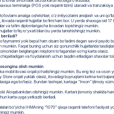
to‘lovlar avtomatik tarzda karta hisobiga o‘tkaziladi;
 maxsus terminalga (POS yoki raqamli tizim) ulanadi va tranzaksiya 
to‘lovlarni amalga oshirishlari, o‘z imtiyozlarini aniqlash va uni qo‘lla
ilovada raqamli hujjatlar bo’limi ham bor. U yerda shaxsga oid 17 t
lar va ta’lim diplomlarigacha ilovadan topishingiz mumkin.
jjatlar to’liq ro’yxati bilan bu yerda tanishishingiz mumkin.
 beriladi?
to’laymanmi yoki bepul ham olsam bo’ladimi degan savol paydo bo’l
h mumkin. Faqat buning uchun siz qonunchilik hujjatlarida tasdiqla
 tomonidan belgilangan miqdorni to’lagandan so’ng karta olasiz.
hiqariladigan va foydalanish uchun taqdim etiladigan shaxslar toifa
i osongina olish mumkin
ka mobil ilovasi orqali jo‘natishingiz mumkin. Bu eng tez va oson y
y Store orqali yuklab olasiz, ilovadagi buyruqlarni ketma-ket bajara
rtasiga ega bo‘lasiz. Bundan tashqari, kartaga “Inson” ijtimoiy xiz
.
yoki Aloqabankdan olishingiz mumkin. Kartani jismoniy shaklda ham,
hun karta uyga yetkazib beriladi.
salalari boʻyicha IHMAning “1070” qisqa raqamli telefoni faoliyati 
shingiz mumkin.