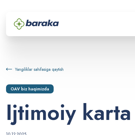
Yangiliklar sahifasiga qaytish
OAV biz haqimizda
I
j
t
i
m
o
i
y
k
a
r
t
a
10.12.2025