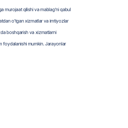
ga murojaat qilishi va mablag‘ni qabul
atdan o‘tgan xizmatlar va imtiyozlar
rzda boshqarish va xizmatlarni
ham foydalanishi mumkin. Jarayonlar