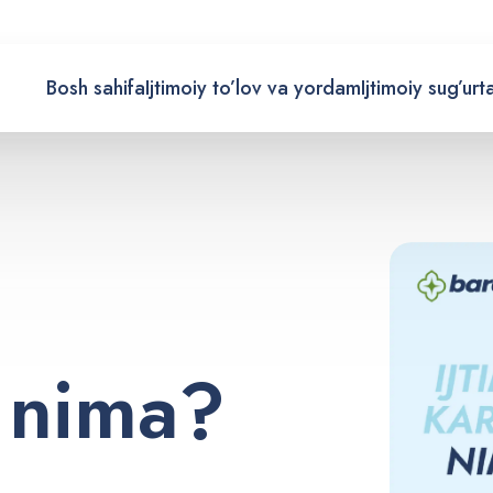
Bosh sahifa
Ijtimoiy to’lov va yordam
Ijtimoiy sug’urt
n
i
m
a
?