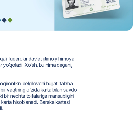
qali fuqarolar davlat ijtimoiy himoya
r yo‘qoladi. Xo‘sh, bu nima degani,
gironlikni belgilovchi hujjat, talaba
bir vaqtning o’zida karta bilan savdo
 bir nechta toifalariga mansubligini
 karta hisoblanadi. Baraka kartasi
di.