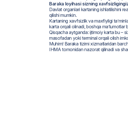
Baraka loyihasi sizning xavfsizliging
Davlat organlari kartaning ishlatilishini 
qilishi mumkin.
Kartaning xavfsizlik va maxfiyligi ta’mi
karta orqali olinadi, boshqa ma’lumotlar b
Qisqacha aytganda: ijtimoiy karta bu – si
masofadan yoki terminal orqali olish imko
Muhim! Baraka tizimi xizmatlaridan barch
IHMA tomonidan nazorat qilinadi va shaff