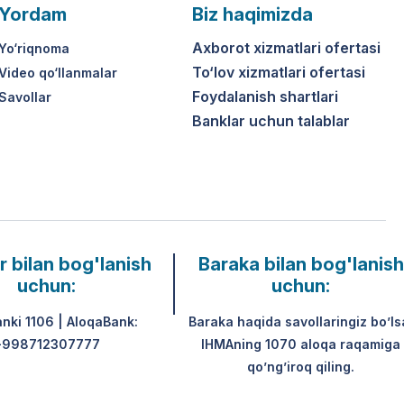
Yordam
Biz haqimizda
Axborot xizmatlari ofertasi
Yo‘riqnoma
To‘lov xizmatlari ofertasi
Video qo‘llanmalar
Foydalanish shartlari
Savollar
Banklar uchun talablar
r bilan bog'lanish
Baraka bilan bog'lanish
uchun:
uchun:
anki 1106 | AloqaBank:
Baraka haqida savollaringiz bo’ls
+998712307777
IHMAning 1070 aloqa raqamiga
qo’ng’iroq qiling.