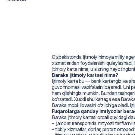
O‘zbekistonda Ijtimoiy himoya milliy agent
xizmatlaridan foydalanishi qulaylashadi,
ijtimoiy karta nima, u sizning hayotingiz
Baraka ijtimoiy kartasi nima?
Ijtimoiy karta bu — bank kartangiz va shax
guvohnomasi vazifalarini bajaradi. Uni pa
ham qilishingiz mumkin. Bundan tashqari, 
ko‘rsatadi. Xuddi shu kartaga esa Baraka
Baraka mobil ilovasini o‘z ichiga oladi. Ijt
Fuqarolarga qanday imtiyozlar bera
Baraka ijtimoiy kartasi orqali quyidagi d
– jamoat transportida imtiyozli tariflarni i
– tibbiy xizmatlar, dorilar, protez ortoped