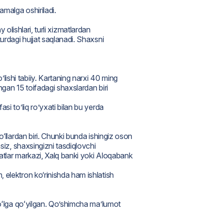
amalga oshiriladi.
y olishlari, turli xizmatlardan
urdagi hujjat saqlanadi. Shaxsni
ishi tabiiy. Kartaning narxi 40 ming
ngan 15 toifadagi shaxslardan biri
si to’liq ro’yxati bilan bu yerda
o‘llardan biri. Chunki bunda ishingiz oson
siz, shaxsingizni tasdiqlovchi
matlar markazi, Xalq banki yoki Aloqabank
 elektron ko‘rinishda ham ishlatish
yoʻlga qoʻyilgan. Qo’shimcha ma’lumot