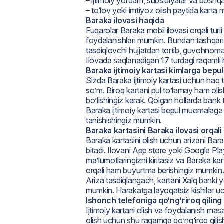
– ijtimoiy yordam, subsidiyalar va boshqa 
– to‘lov yoki imtiyoz olish paytida karta
Baraka ilovasi haqida
Fuqarolar Baraka mobil ilovasi orqali turli 
foydalanishlari mumkin. Bundan tashqari, 
tasdiqlovchi hujjatdan tortib, guvohnoma
Ilovada saqlanadigan 17 turdagi raqamli hu
Baraka ijtimoiy kartasi kimlarga bepul
Sizda Baraka ijtimoiy kartasi uchun haq 
so’m. Biroq kartani pul to’lamay ham olis
bo’lishingiz kerak. Qolgan hollarda bank
Baraka ijtimoiy kartasi bepul muomalaga c
tanishishingiz mumkin.
Baraka kartasini Baraka ilovasi orqal
Baraka kartasini olish uchun arizani Bara
bitadi. Ilovani App store yoki Google Pla
ma’lumotlaringizni kiritasiz va Baraka ka
orqali ham buyurtma berishingiz mumkin
Ariza tasdiqlangach, kartani Xalq banki 
mumkin. Harakatga layoqatsiz kishilar uc
Ishonch telefoniga qo‘ng‘riroq qiling
Ijtimoiy kartani olish va foydalanish ma
olish uchun shu raqamga qo’ng’iroq qili