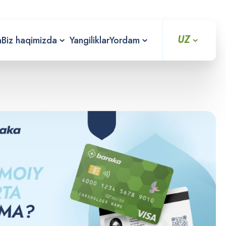
UZ
a
Biz haqimizda
Yangiliklar
Yordam