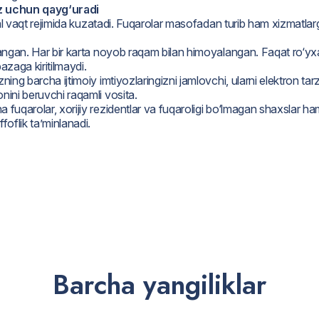
iz uchun qayg‘uradi
real vaqt rejimida kuzatadi. Fuqarolar masofadan turib ham xizmatlar
nlangan. Har bir karta noyob raqam bilan himoyalangan. Faqat ro‘yx
azaga kiritilmaydi.
zning barcha ijtimoiy imtiyozlaringizni jamlovchi, ularni elektron ta
nini beruvchi raqamli vosita.
a fuqarolar, xorijiy rezidentlar va fuqaroligi bo‘lmagan shaxslar 
oflik ta’minlanadi.
B
a
r
c
h
a
y
a
n
g
i
l
i
k
l
a
r