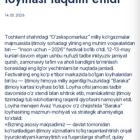
14.05.2026
Toshkent shahridagi “O‘zekspomarkaz” milliy ko‘rgazmalar
majmuasida ijtimoiy sohadagi yilning eng muhim voqealaridan
biri — “Inson uchun – 2026” festivali bo‘lib o‘tdi. 12-13-may
kunlari davom etgan ushbu nufuzli tadbir inklyuziv jamiyat
qurish, zamonaviy ta’lim va aholi bandligini ta’minlash
borasidagi eng ilg‘or yechimlarni bir nuqtada jamladi.
Festivalning eng ko‘p e’tibor markazida bo‘lgan loyihalaridan
biri bu — Ijtimoiy himoya milliy agentligi huzuridagi “Baraka”
ijtimoiy kartasi loyihasi bo‘ldi. Loyiha ofisi jamoasi tadbir
davomida o‘z stendi bilan ishtirok etib, mamlakatimiz ijtimoiy
tizimidagi tub islohotlarning raqamli qiyofasini namoyish etdi.
Loyiha menejeri Avaz Yusupov o‘z chiqishida “Baraka”
loyihasining mazmun-mohiyati va strategik ahamiyatiga
to‘xtaldi:
«Bizning asosiy maqsadimiz — davlat tomonidan
ko‘rsatiladigan ijtimoiy xizmatlarni to‘liq raqamlashtirish orqali
byurokratiyani kamaytirish va fuqarolarga shaffof, qulay