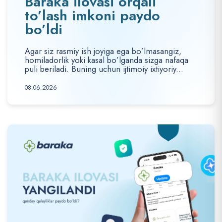
Baraka ilovasi orqali
to’lash imkoni paydo
bo’ldi
Agar siz rasmiy ish joyiga ega bo’lmasangiz,
homiladorlik yoki kasal bo’lganda sizga nafaqa
puli beriladi. Buning uchun ijtimoiy ixtiyoriy...
08.06.2026