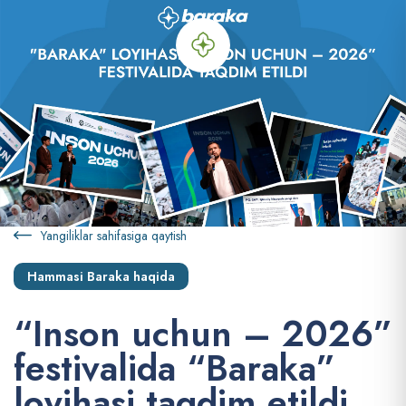
Yangiliklar sahifasiga qaytish
Hammasi Baraka haqida
“
I
n
s
o
n
u
c
h
u
n
–
2
0
2
6
”
f
e
s
t
i
v
a
l
i
d
a
“
B
a
r
a
k
a
”
l
o
y
i
h
a
s
i
t
a
q
d
i
m
e
t
i
l
d
i