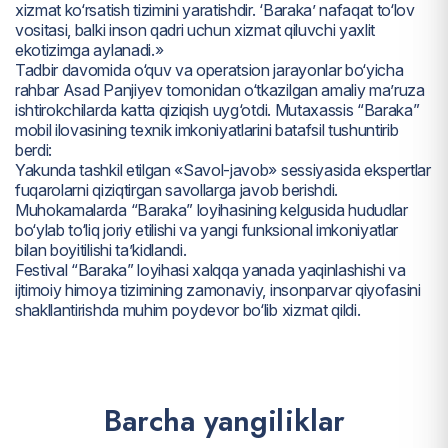
xizmat ko‘rsatish tizimini yaratishdir. ‘Baraka’ nafaqat to‘lov
vositasi, balki inson qadri uchun xizmat qiluvchi yaxlit
ekotizimga aylanadi.»
Tadbir davomida o‘quv va operatsion jarayonlar bo‘yicha
rahbar Asad Panjiyev tomonidan o‘tkazilgan amaliy ma’ruza
ishtirokchilarda katta qiziqish uyg‘otdi. Mutaxassis “Baraka”
mobil ilovasining texnik imkoniyatlarini batafsil tushuntirib
berdi:
Yakunda tashkil etilgan «Savol-javob» sessiyasida ekspertlar
fuqarolarni qiziqtirgan savollarga javob berishdi.
Muhokamalarda “Baraka” loyihasining kelgusida hududlar
bo‘ylab to‘liq joriy etilishi va yangi funksional imkoniyatlar
bilan boyitilishi ta’kidlandi.
Festival “Baraka” loyihasi xalqqa yanada yaqinlashishi va
ijtimoiy himoya tizimining zamonaviy, insonparvar qiyofasini
shakllantirishda muhim poydevor bo‘lib xizmat qildi.
B
a
r
c
h
a
y
a
n
g
i
l
i
k
l
a
r