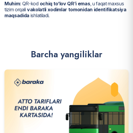
Muhim:
QR-kod
ochiq to‘lov QR’i emas
, u faqat maxsus
tizim orqali
vakolatli xodimlar tomonidan identifikatsiya
maqsadida
ishlatiladi.
B
a
r
c
h
a
y
a
n
g
i
l
i
k
l
a
r