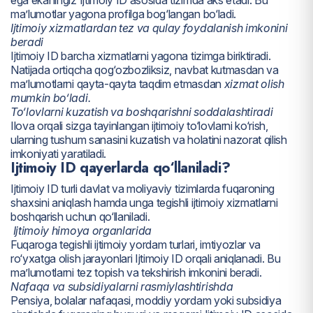
ma’lumotlar yagona profilga bog‘langan bo‘ladi.
Ijtimoiy xizmatlardan tez va qulay foydalanish imkonini
beradi
Ijtimoiy ID barcha xizmatlarni yagona tizimga biriktiradi.
Natijada ortiqcha qog‘ozbozliksiz, navbat kutmasdan va
ma’lumotlarni qayta-qayta taqdim etmasdan
xizmat olish
mumkin bo‘ladi.
To‘lovlarni kuzatish va boshqarishni soddalashtiradi
Ilova orqali sizga tayinlangan ijtimoiy to‘lovlarni ko‘rish,
ularning tushum sanasini kuzatish va holatini nazorat qilish
imkoniyati yaratiladi.
Ijtimoiy ID qayerlarda qo‘llaniladi?
Ijtimoiy ID turli davlat va moliyaviy tizimlarda fuqaroning
shaxsini aniqlash hamda unga tegishli ijtimoiy xizmatlarni
boshqarish uchun qo‘llaniladi.
Ijtimoiy himoya organlarida
Fuqaroga tegishli ijtimoiy yordam turlari, imtiyozlar va
ro‘yxatga olish jarayonlari Ijtimoiy ID orqali aniqlanadi. Bu
ma’lumotlarni tez topish va tekshirish imkonini beradi.
Nafaqa va subsidiyalarni rasmiylashtirishda
Pensiya, bolalar nafaqasi, moddiy yordam yoki subsidiya