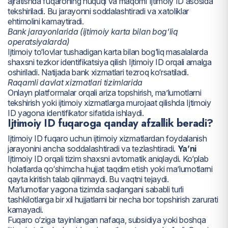
ajratishda fuqaroning huquqi va maqomi Ijtimoiy ID asosida
tekshiriladi. Bu jarayonni soddalashtiradi va xatoliklar
ehtimolini kamaytiradi.
Bank jarayonlarida (ijtimoiy karta bilan bog‘liq
operatsiyalarda)
Ijtimoiy to‘lovlar tushadigan karta bilan bog‘liq masalalarda
shaxsni tezkor identifikatsiya qilish Ijtimoiy ID orqali amalga
oshiriladi. Natijada bank xizmatlari tezroq ko‘rsatiladi.
Raqamli davlat xizmatlari tizimlarida
Onlayn platformalar orqali ariza topshirish, ma’lumotlarni
tekshirish yoki ijtimoiy xizmatlarga murojaat qilishda Ijtimoiy
ID yagona identifikator sifatida ishlaydi.
Ijtimoiy ID fuqaroga qanday afzallik beradi?
Ijtimoiy ID fuqaro uchun ijtimoiy xizmatlardan foydalanish
jarayonini ancha soddalashtiradi va tezlashtiradi.
Ya’ni
Ijtimoiy ID orqali tizim shaxsni avtomatik aniqlaydi. Ko‘plab
holatlarda qo‘shimcha hujjat taqdim etish yoki ma’lumotlarni
qayta kiritish talab qilinmaydi. Bu vaqtni tejaydi.
Ma’lumotlar yagona tizimda saqlangani sababli turli
tashkilotlarga bir xil hujjatlarni bir necha bor topshirish zarurati
kamayadi.
Fuqaro o‘ziga tayinlangan nafaqa, subsidiya yoki boshqa