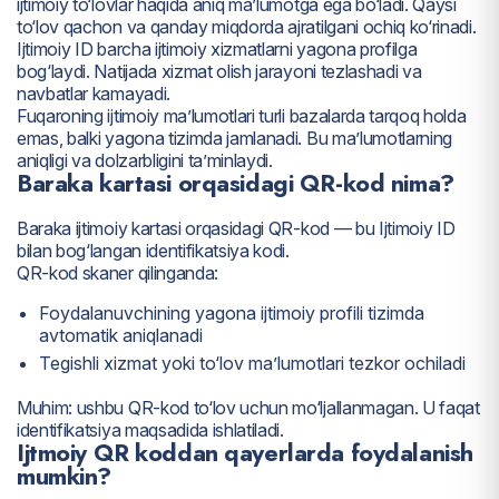
ijtimoiy to‘lovlar haqida aniq ma’lumotga ega bo‘ladi. Qaysi
to‘lov qachon va qanday miqdorda ajratilgani ochiq ko‘rinadi.
Ijtimoiy ID barcha ijtimoiy xizmatlarni yagona profilga
bog‘laydi. Natijada xizmat olish jarayoni tezlashadi va
navbatlar kamayadi.
Fuqaroning ijtimoiy ma’lumotlari turli bazalarda tarqoq holda
emas, balki yagona tizimda jamlanadi. Bu ma’lumotlarning
aniqligi va dolzarbligini ta’minlaydi.
Baraka kartasi orqasidagi QR-kod nima?
Baraka ijtimoiy kartasi orqasidagi QR-kod — bu Ijtimoiy ID
bilan bog‘langan identifikatsiya kodi.
QR-kod skaner qilinganda:
Foydalanuvchining yagona ijtimoiy profili tizimda
avtomatik aniqlanadi
Tegishli xizmat yoki to‘lov ma’lumotlari tezkor ochiladi
Muhim: ushbu QR-kod to‘lov uchun mo‘ljallanmagan. U faqat
identifikatsiya maqsadida ishlatiladi.
Ijtmoiy QR koddan qayerlarda foydalanish
mumkin?