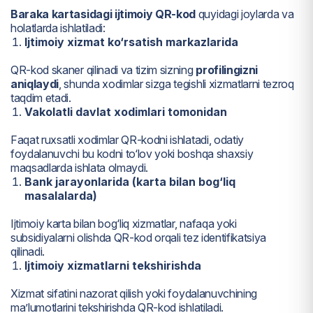
Baraka kartasidagi ijtimoiy QR-kod
quyidagi joylarda va
holatlarda ishlatiladi:
Ijtimoiy xizmat ko‘rsatish markazlarida
QR-kod skaner qilinadi va tizim sizning
profilingizni
aniqlaydi
, shunda xodimlar sizga tegishli xizmatlarni tezroq
taqdim etadi.
Vakolatli davlat xodimlari tomonidan
Faqat ruxsatli xodimlar QR-kodni ishlatadi, odatiy
foydalanuvchi bu kodni to‘lov yoki boshqa shaxsiy
maqsadlarda ishlata olmaydi.
Bank jarayonlarida (karta bilan bog‘liq
masalalarda)
Ijtimoiy karta bilan bog‘liq xizmatlar, nafaqa yoki
subsidiyalarni olishda QR-kod orqali tez identifikatsiya
qilinadi.
Ijtimoiy xizmatlarni tekshirishda
Xizmat sifatini nazorat qilish yoki foydalanuvchining
ma’lumotlarini tekshirishda QR-kod ishlatiladi.