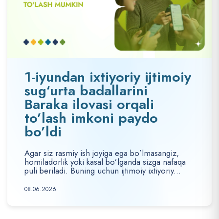
1-iyundan ixtiyoriy ijtimoiy
sug‘urta badallarini
Baraka ilovasi orqali
to’lash imkoni paydo
bo’ldi
Agar siz rasmiy ish joyiga ega bo’lmasangiz,
homiladorlik yoki kasal bo’lganda sizga nafaqa
puli beriladi. Buning uchun ijtimoiy ixtiyoriy...
08.06.2026