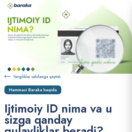
Yangiliklar sahifasiga qaytish
Hammasi Baraka haqida
I
j
t
i
m
o
i
y
I
D
n
i
m
a
v
a
u
s
i
z
g
a
q
a
n
d
a
y
q
u
l
a
y
l
i
k
l
a
r
b
e
r
a
d
i
?