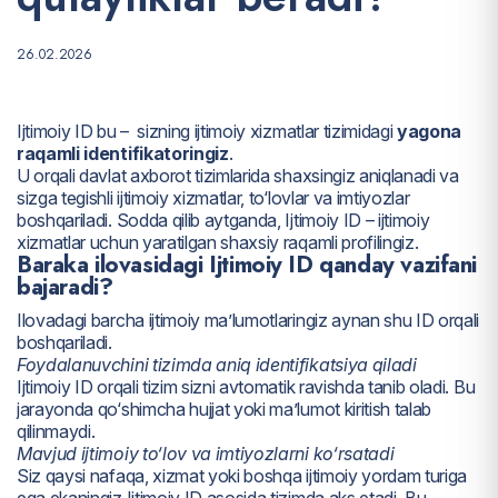
26.02.2026
Ijtimoiy ID bu – sizning ijtimoiy xizmatlar tizimidagi
yagona
raqamli identifikatoringiz
.
U orqali davlat axborot tizimlarida shaxsingiz aniqlanadi va
sizga tegishli ijtimoiy xizmatlar, to‘lovlar va imtiyozlar
boshqariladi. Sodda qilib aytganda, Ijtimoiy ID – ijtimoiy
xizmatlar uchun yaratilgan shaxsiy raqamli profilingiz.
Baraka ilovasidagi Ijtimoiy ID qanday vazifani
bajaradi?
Ilovadagi barcha ijtimoiy ma’lumotlaringiz aynan shu ID orqali
boshqariladi.
Foydalanuvchini tizimda aniq identifikatsiya qiladi
Ijtimoiy ID orqali tizim sizni avtomatik ravishda tanib oladi. Bu
jarayonda qo‘shimcha hujjat yoki ma’lumot kiritish talab
qilinmaydi.
Mavjud ijtimoiy to‘lov va imtiyozlarni ko‘rsatadi
Siz qaysi nafaqa, xizmat yoki boshqa ijtimoiy yordam turiga
ega ekaningiz Ijtimoiy ID asosida tizimda aks etadi. Bu