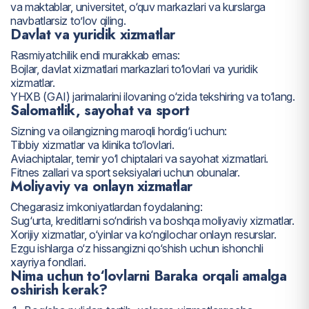
va maktablar, universitet, o‘quv markazlari va kurslarga
navbatlarsiz to’lov qiling.
Davlat va yuridik xizmatlar
Rasmiyatchilik endi murakkab emas:
Bojlar, davlat xizmatlari markazlari to‘lovlari va yuridik
xizmatlar.
YHXB (GAI) jarimalarini ilovaning o‘zida tekshiring va to‘lang.
Salomatlik, sayohat va sport
Sizning va oilangizning maroqli hordig‘i uchun:
Tibbiy xizmatlar va klinika to‘lovlari.
Aviachiptalar, temir yo‘l chiptalari va sayohat xizmatlari.
Fitnes zallari va sport seksiyalari uchun obunalar.
Moliyaviy va onlayn xizmatlar
Chegarasiz imkoniyatlardan foydalaning:
Sug‘urta, kreditlarni so‘ndirish va boshqa moliyaviy xizmatlar.
Xorijiy xizmatlar, o‘yinlar va ko‘ngilochar onlayn resurslar.
Ezgu ishlarga o‘z hissangizni qo‘shish uchun ishonchli
xayriya fondlari.
Nima uchun to‘lovlarni Baraka orqali amalga
oshirish kerak?