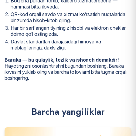
Bog‘cha pulidan tortib, xalqaro xizmatlargacha —
hammasi bitta ilovada.
QR-kod orqali savdo va xizmat ko‘rsatish nuqtalarida
bir zumda hisob-kitob qiling.
Har bir sarflangan tiyiningiz hisobi va elektron cheklar
doimo qo‘l ostingizda.
Davlat standartlari darajasidagi himoya va
mablag‘laringiz daxlsizligi.
Baraka — bu qulaylik, tezlik va ishonch demakdir!
Hayotingizni osonlashtirishni bugundan boshlang. Baraka
ilovasini yuklab oling va barcha to‘lovlarni bitta tugma orqali
boshqaring.
B
a
r
c
h
a
y
a
n
g
i
l
i
k
l
a
r