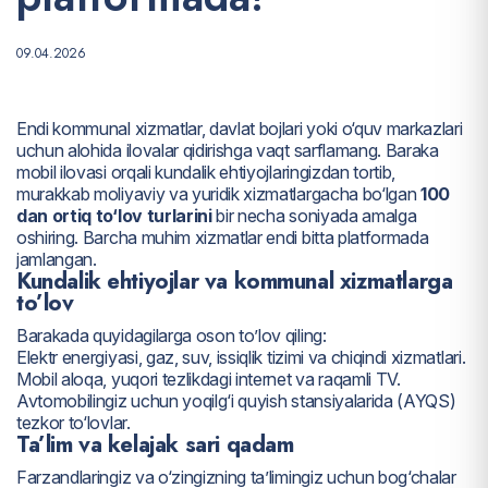
09.04.2026
Endi kommunal xizmatlar, davlat bojlari yoki o‘quv markazlari
uchun alohida ilovalar qidirishga vaqt sarflamang. Baraka
mobil ilovasi orqali kundalik ehtiyojlaringizdan tortib,
murakkab moliyaviy va yuridik xizmatlargacha bo‘lgan
100
dan ortiq to‘lov turlarini
bir necha soniyada amalga
oshiring. Barcha muhim xizmatlar endi bitta platformada
jamlangan.
Kundalik ehtiyojlar va kommunal xizmatlarga
to’lov
Barakada quyidagilarga oson to’lov qiling:
Elektr energiyasi, gaz, suv, issiqlik tizimi va chiqindi xizmatlari.
Mobil aloqa, yuqori tezlikdagi internet va raqamli TV.
Avtomobilingiz uchun yoqilg‘i quyish stansiyalarida (AYQS)
tezkor to‘lovlar.
Ta’lim va kelajak sari qadam
Farzandlaringiz va o‘zingizning ta’limingiz uchun bog‘chalar