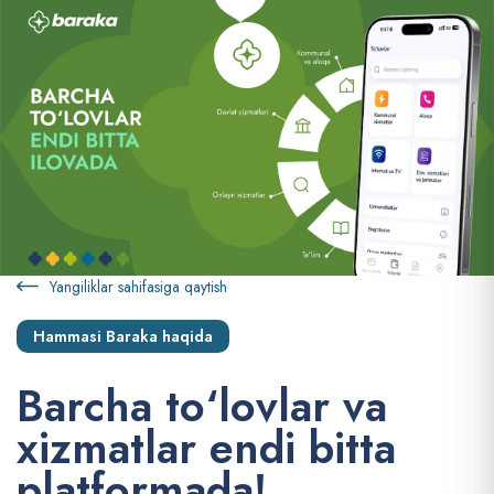
Yangiliklar sahifasiga qaytish
Hammasi Baraka haqida
B
a
r
c
h
a
t
o
‘
l
o
v
l
a
r
v
a
x
i
z
m
a
t
l
a
r
e
n
d
i
b
i
t
t
a
p
l
a
t
f
o
r
m
a
d
a
!