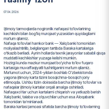
07.04.2026
Ijtimoiy tarmoqlarda nogironlik nafaqasi to‘lovlarining
kechikishi bilan bog‘liq murojaat yuzasidan quyidagilarni
ma’lum qilamiz.
Nafaqa to‘lovlari hamkor bank — Xalq banki tomonidan
moliyalashtirilib, belgilangan tartibda Baraka kartalariga
o‘tkazib beriladi. Ayrim hollarda texnik jarayonlar sababli qisqa
muddatli kechikishlar yuzaga kelishi mumkin.
Hozirgi kunda mazkur murojaat bo‘yicha to‘lov fuqaro
kartasiga muvaffaqiyatli tushirilganini ma’lum qilamiz.
Ma’lumot uchun, 2024-yildan boshlab O‘zbekistonda
yagona ijtimoiy karta tizimi bosqichma-bosqich joriy
etilmoqda. Ushbu tizim doirasida barcha ijtimoiy to‘lovlar va
nafaqalar ijtimoiy kartalar orqali amalga oshiriladi.
Nafaqaxo‘rlar uchun kartalarni chiqarish va yetkazib berish
Xalq banki, talaba va o‘quvchilar uchun esa Aloqabank
tomonidan ta’minlanadi.
Baraka kartasi jamoasi sifatida barcha ijtimoiy to‘lovlarning