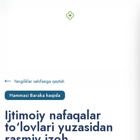
Yangiliklar sahifasiga qaytish
Hammasi Baraka haqida
I
j
t
i
m
o
i
y
n
a
f
a
q
a
l
a
r
t
o
‘
l
o
v
l
a
r
i
y
u
z
a
s
i
d
a
n
r
a
s
m
i
y
i
z
o
h