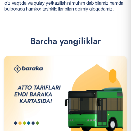
o‘z vaqtida va qulay yetkazilishini muhim deb bilamiz hamda
bu borada hamkor tashkilotlar bilan doimiy aloqadamiz.
B
a
r
c
h
a
y
a
n
g
i
l
i
k
l
a
r